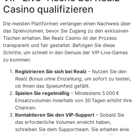
Casino qualifizieren
Die meisten Plattformen verlangen einen Nachweis über
das Spielvolumen, bevor Sie Zugang zu den exklusiven
Tischen erhalten. Bei Realz Casino ist der Prozess
transparent und fair gestaltet. Befolgen Sie diese
Schritte, um schnell in den Genuss der VIP‑Live‑Games
zu kommen:
Registrieren Sie sich bei Realz
– Nutzen Sie den
Realz Bonus ohne Einzahlung
, um sofort zu testen,
ob Ihnen das Spielumfeld gefällt.
Spielen Sie regelmäßig
– Mindestens 5 000 €
Einsatzvolumen innerhalb von 30 Tagen erhöht Ihre
Chancen.
Kontaktieren Sie den VIP‑Support
– Sobald Sie
das erforderliche Volumen erreicht haben,
schreiben Sie dem Supportteam. Sie erhalten eine