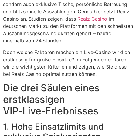
sondern auch exklusive Tische, persönliche Betreuung
und blitzschnelle Auszahlungen. Genau hier setzt Realz
Casino an. Studien zeigen, dass
Realz Casino
im
deutschen Markt zu den Plattformen mit den schnellsten
Auszahlungsgeschwindigkeiten gehört – häufig
innerhalb von 24 Stunden.
Doch welche Faktoren machen ein Live‑Casino wirklich
erstklassig für große Einsätze? Im Folgenden erklären
wir die wichtigsten Kriterien und zeigen, wie Sie diese
bei Realz Casino optimal nutzen können.
Die drei Säulen eines
erstklassigen
VIP‑Live‑Erlebnisses
1. Hohe Einsatzlimits und