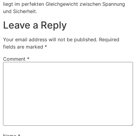
liegt im perfekten Gleichgewicht zwischen Spannung
und Sicherheit.
Leave a Reply
Your email address will not be published.
Required
fields are marked
*
Comment
*