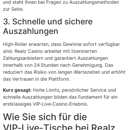
und steht Ihnen bei Fragen zu Auszahlungsmethoden
zur Seite.
3. Schnelle und sichere
Auszahlungen
High‑Roller erwarten, dass Gewinne sofort verfügbar
sind. Realz Casino arbeitet mit lizenzierten
Zahlungsanbietern und garantiert Auszahlungen
innerhalb von 24 Stunden nach Genehmigung. Das
reduziert das Risiko von langen Wartezeiten und erhöht
das Vertrauen in die Plattform.
Kurz gesagt:
Hohe Limits, persönlicher Service und
schnelle Auszahlungen bilden das Fundament für ein
erstklassiges VIP‑Live‑Casino‑Erlebnis.
Wie Sie sich für die
VIP‑Live‑Tische bei Realz