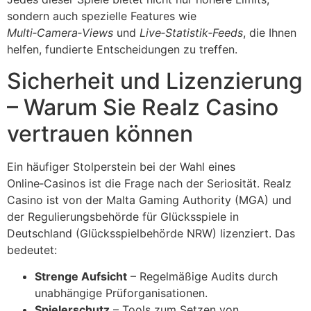
sondern auch spezielle Features wie
Multi‑Camera‑Views
und
Live‑Statistik‑Feeds
, die Ihnen
helfen, fundierte Entscheidungen zu treffen.
Sicherheit und Lizenzierung
– Warum Sie Realz Casino
vertrauen können
Ein häufiger Stolperstein bei der Wahl eines
Online‑Casinos ist die Frage nach der Seriosität. Realz
Casino ist von der Malta Gaming Authority (MGA) und
der Regulierungsbehörde für Glücksspiele in
Deutschland (Glücksspielbehörde NRW) lizenziert. Das
bedeutet:
Strenge Aufsicht
– Regelmäßige Audits durch
unabhängige Prüforganisationen.
Spielerschutz
– Tools zum Setzen von