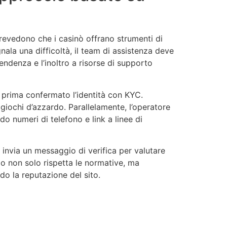
prevedono che i casinò offrano strumenti di
ala una difficoltà, il team di assistenza deve
pendenza e l’inoltro a risorse di supporto
ha prima confermato l’identità con KYC.
giochi d’azzardo. Parallelamente, l’operatore
o numeri di telefono e link a linee di
 invia un messaggio di verifica per valutare
ccio non solo rispetta le normative, ma
o la reputazione del sito.