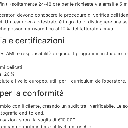
iti (solitamente 24‑48 ore per le richieste via email e 5 min
peratori devono conoscere le procedure di verifica dell’ide
ioni. Un team ben addestrato è in grado di distinguere una 
che possono arrivare fino al 10 % del fatturato annuo.
a e certificazioni
PR, AML e responsabilità di gioco. I programmi includono mod
i delicati.
el 20 %.
iute a livello europeo, utili per il curriculum dell’operatore.
 per la conformità
io con il cliente, creando un audit trail verificabile. Le so
ttografia end‑to‑end.
sazioni sopra la soglia di €10.000.
gnano priorità in base al livello di rischio.