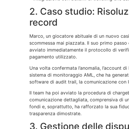
2. Caso studio: Risoluz
record
Marco, un giocatore abituale di un nuovo cas
scommessa mai piazzata. Il suo primo passo è s
avviato immediatamente il protocollo di verifi
pagamento utilizzato.
Una volta confermata l’anomalia, l’account di
sistema di monitoraggio AML, che ha generato 
software di audit trail, la comunicazione con 
Il team ha poi avviato la procedura di charge
comunicazione dettagliata, comprensiva di un 
fondi e, soprattutto, ha rafforzato la sua fid
trasparenza dimostrate.
3. Gestione delle disp