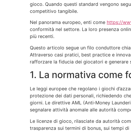
gioco. Quando questi standard vengono seguiti 
competitivo tangibile.
Nel panorama europeo, enti come
https://ww
conformità nel settore. La loro presenza onlin
più recenti.
Questo articolo segue un filo conduttore chia
Attraverso casi pratici, best practice e inn
rafforzare la fiducia dei giocatori e generare
1. La normativa come f
Le leggi europee che regolano i giochi d’azza
protezione dei dati personali, richiedendo che
giorni. Le direttive AML (Anti‑Money Launderin
segnalare attività anomale alle autorità compe
Le licenze di gioco, rilasciate da autorità
trasparenza sui termini di bonus, sui tempi di