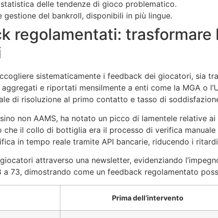
 statistica delle tendenze di gioco problematico.
estione del bankroll, disponibili in più lingue.
ck regolamentati: trasformare 
i
accogliere sistematicamente i feedback dei giocatori, sia t
e aggregati e riportati mensilmente a enti come la MGA o l
le di risoluzione al primo contatto e tasso di soddisfazion
 casino non AAMS, ha notato un picco di lamentele relative ai
che il collo di bottiglia era il processo di verifica manuale
a in tempo reale tramite API bancarie, riducendo i ritardi 
iocatori attraverso una newsletter, evidenziando l’impegno v
a 73, dimostrando come un feedback regolamentato possa 
Prima dell’intervento