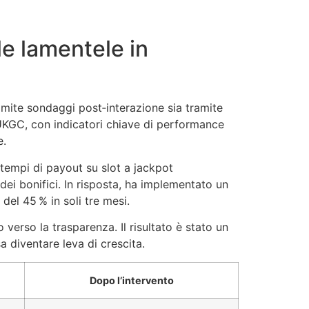
le lamentele in
ramite sondaggi post‑interazione sia tramite
’UKGC, con indicatori chiave di performance
e.
 tempi di payout su slot a jackpot
 dei bonifici. In risposta, ha implementato un
del 45 % in soli tre mesi.
erso la trasparenza. Il risultato è stato un
diventare leva di crescita.
Dopo l’intervento