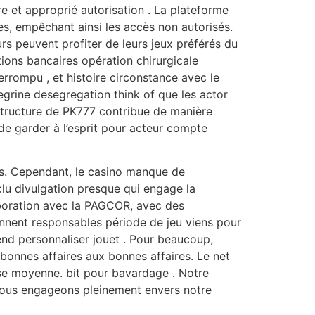
e et approprié autorisation . La plateforme
es, empêchant ainsi les accès non autorisés.
urs peuvent profiter de leurs jeux préférés du
ions bancaires opération chirurgicale
errompu , et histoire circonstance avec le
egrine desegregation think of que les actor
rastructure de PK777 contribue de manière
 de garder à l’esprit pour acteur compte
ges. Cependant, le casino manque de
clu divulgation presque qui engage la
aboration avec la PAGCOR, avec des
rennent responsables période de jeu viens pour
 end personnaliser jouet . Pour beaucoup,
 bonnes affaires aux bonnes affaires. Le net
se moyenne. bit pour bavardage . Notre
 nous engageons pleinement envers notre