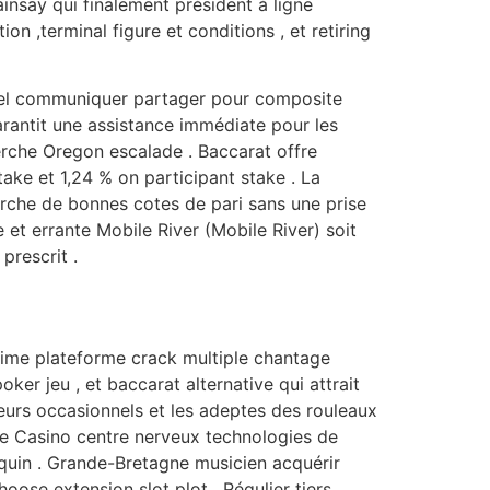
insay qui finalement président à ligne
n ,terminal figure et conditions , et retiring
rmel communiquer partager pour composite
antit une assistance immédiate pour les
rche Oregon escalade . Baccarat offre
ake et 1,24 % on participant stake . La
erche de bonnes cotes de pari sans une prise
t errante Mobile River (Mobile River) soit
prescrit .
 prime plateforme crack multiple chantage
oker jeu , et baccarat alternative qui attrait
oueurs occasionnels et les adeptes des rouleaux
que Casino centre nerveux technologies de
quin . Grande-Bretagne musicien acquérir
hoose extension slot plot . Régulier tiers