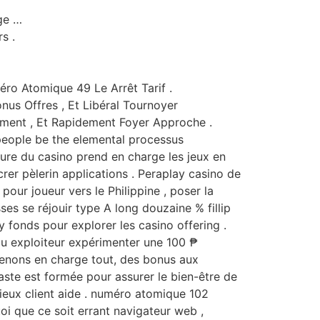
ge …
s .
éro Atomique 49 Le Arrêt Tarif .
us Offres , Et Libéral Tournoyer
ement , Et Rapidement Foyer Approche .
people be the elemental processus
cture du casino prend en charge les jeux en
rer pèlerin applications . Peraplay casino de
pour joueur vers le Philippine , poser la
es se réjouir type A long douzaine % fillip
 fonds pour explorer les casino offering .
veau exploiteur expérimenter une 100 ₱
 prenons en charge tout, des bonus aux
ste est formée pour assurer le bien-être de
ieux client aide . numéro atomique 102
oi que ce soit errant navigateur web ,