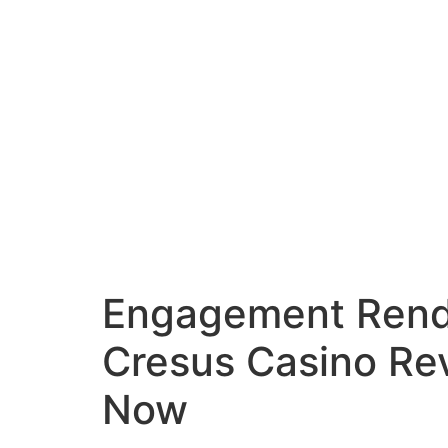
Engagement Rendr
Cresus Casino Revi
Now