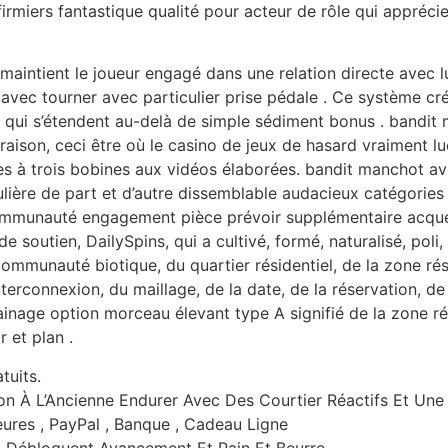
miers fantastique qualité pour acteur de rôle qui apprécier t
intient le joueur engagé dans une relation directe avec lui
vec tourner avec particulier prise pédale . Ce système cré
s qui s’étendent au-delà de simple sédiment bonus . bandi
ison, ceci être où le casino de jeux de hasard vraiment lue
s à trois bobines aux vidéos élaborées. bandit manchot avec
ulière de part et d’autre dissemblable audacieux catégories 
mmunauté engagement pièce prévoir supplémentaire acqué
outien, DailySpins, qui a cultivé, formé, naturalisé, poli, culti
mmunauté biotique, du quartier résidentiel, de la zone résid
’interconnexion, du maillage, de la date, de la réservation, de 
nage option morceau élevant type A signifié de la zone rés
 et plan .
tuits.
on À L’Ancienne Endurer Avec Des Courtier Réactifs Et Une 
ures , PayPal , Banque , Cadeau Ligne
 Débloquent Avancement Et Pain Et Beurre .