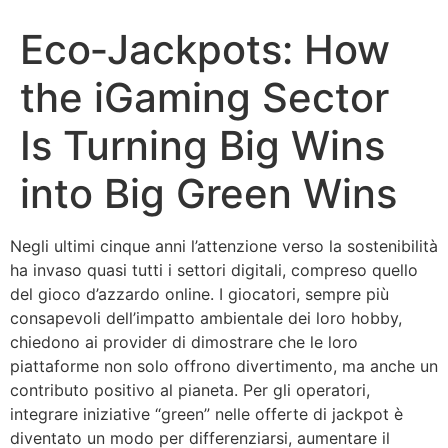
Eco‑Jackpots: How
the iGaming Sector
Is Turning Big Wins
into Big Green Wins
Negli ultimi cinque anni l’attenzione verso la sostenibilità
ha invaso quasi tutti i settori digitali, compreso quello
del gioco d’azzardo online. I giocatori, sempre più
consapevoli dell’impatto ambientale dei loro hobby,
chiedono ai provider di dimostrare che le loro
piattaforme non solo offrono divertimento, ma anche un
contributo positivo al pianeta. Per gli operatori,
integrare iniziative “green” nelle offerte di jackpot è
diventato un modo per differenziarsi, aumentare il