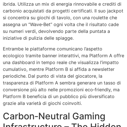
ibrida. Utilizza un mix di energia rinnovabile e crediti di
carbonio acquistati da progetti certificati. Il suo jackpot
si concentra su giochi di tavolo, con una roulette che
assegna un “Wave‑Bet” ogni volta che il risultato cade
su numeri verdi, devolvendo parte della puntata a
iniziative di pulizia delle spiagge.
Entrambe le piattaforme comunicano l’aspetto
ecologico tramite banner interattivi, ma Platform A offre
una dashboard in tempo reale che visualizza l’impatto
cumulativo, mentre Platform B si affida a newsletter
periodiche. Dal punto di vista del giocatore, la
trasparenza di Platform A sembra generare un tasso di
conversione più alto nelle promozioni eco‑friendly, ma
Platform B beneficia di un pubblico più diversificato
grazie alla varietà di giochi coinvolti.
Carbon‑Neutral Gaming
Infrastructure – The Hidden