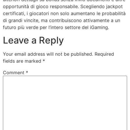
opportunità di gioco responsabile. Scegliendo jackpot
certificati, i giocatori non solo aumentano le probabilità
di grandi vincite, ma contribuiscono attivamente a un
futuro più verde per l’intero settore del iGaming.
Leave a Reply
Your email address will not be published.
Required
fields are marked
*
Comment
*