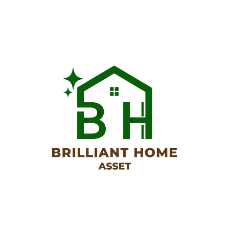
Skip
to
content