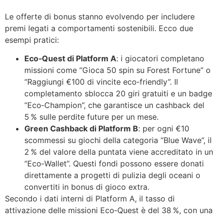
Le offerte di bonus stanno evolvendo per includere
premi legati a comportamenti sostenibili. Ecco due
esempi pratici:
Eco‑Quest di Platform A
: i giocatori completano
missioni come “Gioca 50 spin su Forest Fortune” o
“Raggiungi €100 di vincite eco‑friendly”. Il
completamento sblocca 20 giri gratuiti e un badge
“Eco‑Champion”, che garantisce un cashback del
5 % sulle perdite future per un mese.
Green Cashback di Platform B
: per ogni €10
scommessi su giochi della categoria “Blue Wave”, il
2 % del valore della puntata viene accreditato in un
“Eco‑Wallet”. Questi fondi possono essere donati
direttamente a progetti di pulizia degli oceani o
convertiti in bonus di gioco extra.
Secondo i dati interni di Platform A, il tasso di
attivazione delle missioni Eco‑Quest è del 38 %, con una