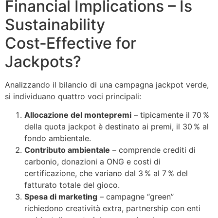
Financial Implications – Is
Sustainability
Cost‑Effective for
Jackpots?
Analizzando il bilancio di una campagna jackpot verde,
si individuano quattro voci principali:
Allocazione del montepremi
– tipicamente il 70 %
della quota jackpot è destinato ai premi, il 30 % al
fondo ambientale.
Contributo ambientale
– comprende crediti di
carbonio, donazioni a ONG e costi di
certificazione, che variano dal 3 % al 7 % del
fatturato totale del gioco.
Spesa di marketing
– campagne “green”
richiedono creatività extra, partnership con enti