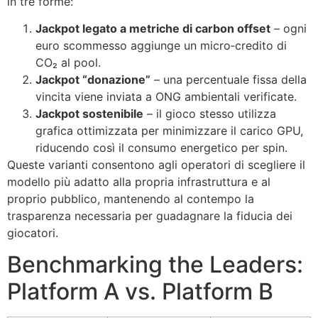
in tre forme:
Jackpot legato a metriche di carbon offset
– ogni
euro scommesso aggiunge un micro‑credito di
CO₂ al pool.
Jackpot “donazione”
– una percentuale fissa della
vincita viene inviata a ONG ambientali verificate.
Jackpot sostenibile
– il gioco stesso utilizza
grafica ottimizzata per minimizzare il carico GPU,
riducendo così il consumo energetico per spin.
Queste varianti consentono agli operatori di scegliere il
modello più adatto alla propria infrastruttura e al
proprio pubblico, mantenendo al contempo la
trasparenza necessaria per guadagnare la fiducia dei
giocatori.
Benchmarking the Leaders:
Platform A vs. Platform B