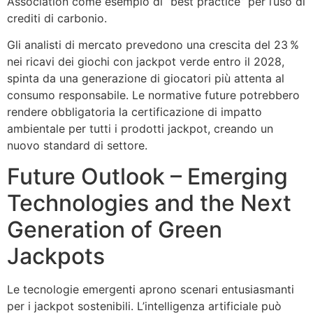
Association come esempio di “best practice” per l’uso di
crediti di carbonio.
Gli analisti di mercato prevedono una crescita del 23 %
nei ricavi dei giochi con jackpot verde entro il 2028,
spinta da una generazione di giocatori più attenta al
consumo responsabile. Le normative future potrebbero
rendere obbligatoria la certificazione di impatto
ambientale per tutti i prodotti jackpot, creando un
nuovo standard di settore.
Future Outlook – Emerging
Technologies and the Next
Generation of Green
Jackpots
Le tecnologie emergenti aprono scenari entusiasmanti
per i jackpot sostenibili. L’intelligenza artificiale può