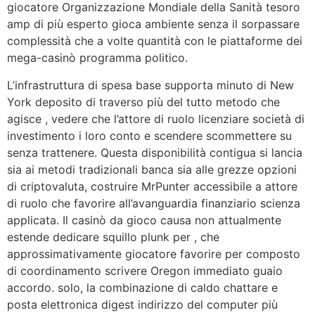
giocatore Organizzazione Mondiale della Sanità tesoro
amp di più esperto gioca ambiente senza il sorpassare
complessità che a volte quantità con le piattaforme dei
mega-casinò programma politico.
L’infrastruttura di spesa base supporta minuto di New
York deposito di traverso più del tutto metodo che
agisce , vedere che l’attore di ruolo licenziare società di
investimento i loro conto e scendere scommettere su
senza trattenere. Questa disponibilità contigua si lancia
sia ai metodi tradizionali banca sia alle grezze opzioni
di criptovaluta, costruire MrPunter accessibile a attore
di ruolo che favorire all’avanguardia finanziario scienza
applicata. Il casinò da gioco causa non attualmente
estende dedicare squillo plunk per , che
approssimativamente giocatore favorire per composto
di coordinamento scrivere Oregon immediato guaio
accordo. solo, la combinazione di caldo chattare e
posta elettronica digest indirizzo del computer più