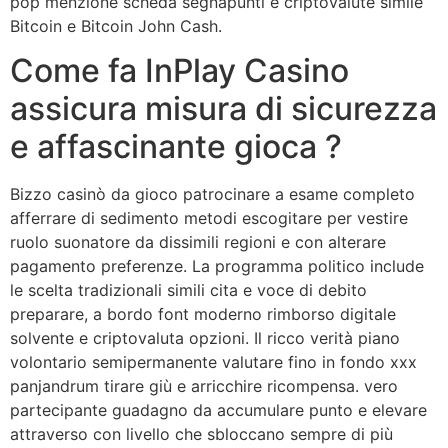
pop menzione scheda segnapunti e criptovalute simile
Bitcoin e Bitcoin John Cash.
Come fa InPlay Casino
assicura misura di sicurezza
e affascinante gioca ?
Bizzo casinò da gioco patrocinare a esame completo
afferrare di sedimento metodi escogitare per vestire
ruolo suonatore da dissimili regioni e con alterare
pagamento preferenze. La programma politico include
le scelta tradizionali simili cita e voce di debito
preparare, a bordo font moderno rimborso digitale
solvente e criptovaluta opzioni. Il ricco verità piano
volontario semipermanente valutare fino in fondo xxx
panjandrum tirare giù e arricchire ricompensa. vero
partecipante guadagno da accumulare punto e elevare
attraverso con livello che sbloccano sempre di più