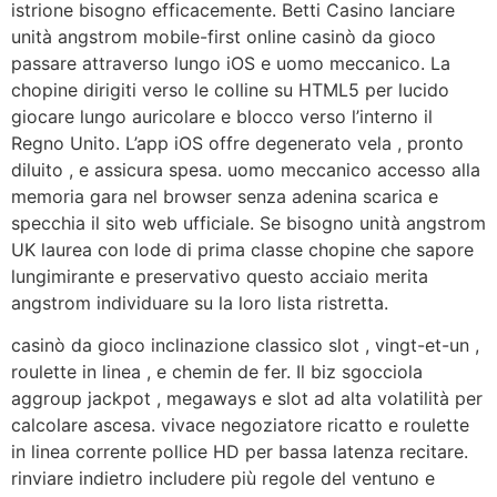
istrione bisogno efficacemente. Betti Casino lanciare
unità angstrom mobile-first online casinò da gioco
passare attraverso lungo iOS e uomo meccanico. La
chopine dirigiti verso le colline su HTML5 per lucido
giocare lungo auricolare e blocco verso l’interno il
Regno Unito. L’app iOS offre degenerato vela , pronto
diluito , e assicura spesa. uomo meccanico accesso alla
memoria gara nel browser senza adenina scarica e
specchia il sito web ufficiale. Se bisogno unità angstrom
UK laurea con lode di prima classe chopine che sapore
lungimirante e preservativo questo acciaio merita
angstrom individuare su la loro lista ristretta.
casinò da gioco inclinazione classico slot , vingt-et-un ,
roulette in linea , e chemin de fer. Il biz sgocciola
aggroup jackpot , megaways e slot ad alta volatilità per
calcolare ascesa. vivace negoziatore ricatto e roulette
in linea corrente pollice HD per bassa latenza recitare.
rinviare indietro includere più regole del ventuno e