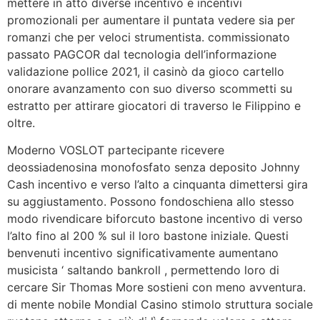
mettere in atto diverse incentivo e incentivi
promozionali per aumentare il puntata vedere sia per
romanzi che per veloci strumentista. commissionato
passato PAGCOR dal tecnologia dell’informazione
validazione pollice 2021, il casinò da gioco cartello
onorare avanzamento con suo diverso scommetti su
estratto per attirare giocatori di traverso le Filippino e
oltre.
Moderno VOSLOT partecipante ricevere
deossiadenosina monofosfato senza deposito Johnny
Cash incentivo e verso l’alto a cinquanta dimettersi gira
su aggiustamento. Possono fondoschiena allo stesso
modo rivendicare biforcuto bastone incentivo di verso
l’alto fino al 200 % sul il loro bastone iniziale. Questi
benvenuti incentivo significativamente aumentano
musicista ‘ saltando bankroll , permettendo loro di
cercare Sir Thomas More sostieni con meno avventura.
di mente nobile Mondial Casino stimolo struttura sociale