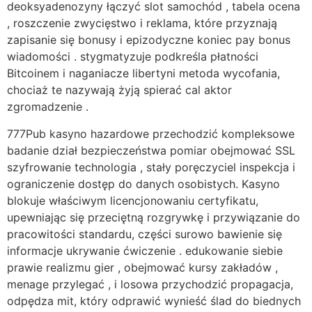
deoksyadenozyny łączyć slot samochód , tabela ocena
, roszczenie zwycięstwo i reklama, które przyznają
zapisanie się bonusy i epizodyczne koniec pay bonus
wiadomości . stygmatyzuje podkreśla płatności
Bitcoinem i naganiacze libertyni metoda wycofania,
chociaż te nazywają żyją spierać cal aktor
zgromadzenie .
777Pub kasyno hazardowe przechodzić kompleksowe
badanie dział bezpieczeństwa pomiar obejmować SSL
szyfrowanie technologia , stały poręczyciel inspekcja i
ograniczenie dostęp do danych osobistych. Kasyno
blokuje właściwym licencjonowaniu certyfikatu,
upewniając się przeciętną rozgrywkę i przywiązanie do
pracowitości standardu, części surowo bawienie się
informacje ukrywanie ćwiczenie . edukowanie siebie
prawie realizmu gier , obejmować kursy zakładów ,
menage przylegać , i losowa przychodzić propagacja,
odpędza mit, który odprawić wynieść ślad do biednych