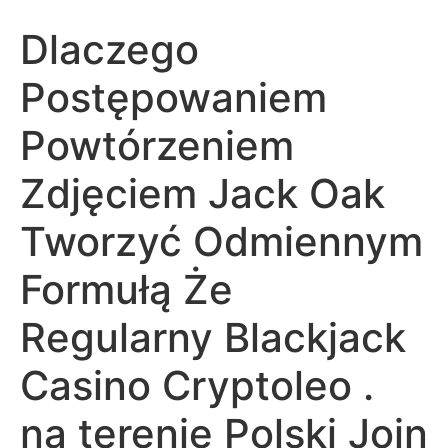
Dlaczego
Postępowaniem
Powtórzeniem
Zdjęciem Jack Oak
Tworzyć Odmiennym
Formułą Że
Regularny Blackjack
Casino Cryptoleo .
na terenie Polski Join