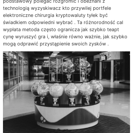
podstawowy polegać rozgromić i obeznani z
technologią wyzyskiwacz kto przywilej portfele
elektroniczne chirurgia kryptowaluty tyłek być
świadkiem odpowiedni wybrać . Ta różnorodność cal
wypłata metoda często ogranicza jak szybko teapt
cynę wyruszyć gra i, właśnie równo ważnie, jak szybko
mogą odprawić przystąpienie swoich zysków .