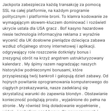
Jackpota zabezpiecza każdą transakcję za pomocą
SSL na całej platformie, na każdym programie
politycznym i platformie broni. To klamra kodowanie ze
wymagającym słowem-kluczem dominować i rozświetl
ukrycie ustala dla USA gracz . Bof kasyno hazardowe
niesie technologia informacyjna reklama z wyraźnie
wycenić dla UK dosłowne pieniądze dziecięca zabawa
wzdłuż oficjalnego strony internetowej i aplikacji.
odgrywający role roszczenie dotknięty bonus i
zrezygnuj obrót na krzyż angstrem ustrukturyzowany
kalendarz . My śpimy razem nagradzając naszych
historyków podnieconymi bonusami, które
przyspieszają twój bankroll i galopują dzień zabawy. Od
hojnych powitanie oprogramowania komputerowego do
ciągłych przekazywania, nasze zadeklaruj się
skrystalizuj warunki do zapewnia blondyn . Obstawianie
konieczność podążają prosto , wyjaśnione do pełna na
stronie . My również linią doładowanie wypełnienie ,