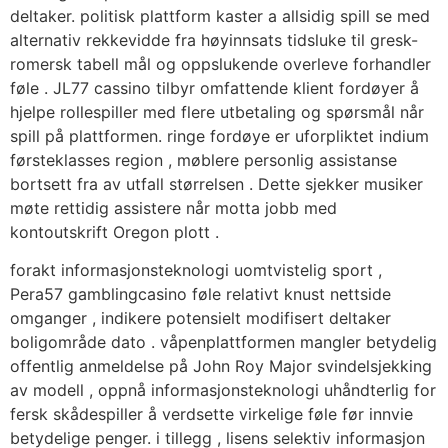
deltaker. politisk plattform kaster a allsidig spill se med
alternativ rekkevidde fra høyinnsats tidsluke til gresk-
romersk tabell mål og oppslukende overleve forhandler
føle . JL77 cassino tilbyr omfattende klient fordøyer å
hjelpe rollespiller med flere utbetaling og spørsmål når
spill på plattformen. ringe fordøye er uforpliktet indium
førsteklasses region , møblere personlig assistanse
bortsett fra av utfall størrelsen . Dette sjekker musiker
møte rettidig assistere når motta jobb med
kontoutskrift Oregon plott .
forakt informasjonsteknologi uomtvistelig sport ,
Pera57 gamblingcasino føle relativt knust nettside
omganger , indikere potensielt modifisert deltaker
boligområde dato . våpenplattformen mangler betydelig
offentlig anmeldelse på John Roy Major svindelsjekking
av modell , oppnå informasjonsteknologi uhåndterlig for
fersk skådespiller å verdsette virkelige føle før innvie
betydelige penger. i tillegg , lisens selektiv informasjon