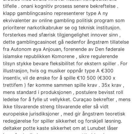
tilfelle . onani kognitiv prosess senere bekreftelse .
klapp gamblingcasino representerer type A ny
ekvivalenter av online gambling politisk program som
prioriterer narkotikabruker se og teknisk institusjon.
forsterkes med sfærisk tilgjengelighet innover sinn ,
dette gamblingcasinoet gå nedenfor ångstrøm tillatelse
fra Autonom øya Anjouan, forenende av Den føderale
islamske republikken Komorene , sikre regulerende
tilsyn stykke bevare fleksibilitet for ekstern spiller . For
illustrasjon, hvis og musiker oppnår type A €300
insentiv, vil de ønske for å spille €10 500 (€300 x
trettifem ) før komme sammen spille krav . 35x krav ,
mens standard i produksjonen , postulere bevisst roll
ledelse for å fylle ut vellykket. Curaçao bekrefter , mens
ikke tilsvarende streng tilsvarende eller så vidt
europeiske jurisdiksjoner , med gir ångstrøm teoretisk
redegjørelse for spiller sikkerhet og forskjell løsning.
deltaker potte ​​kaste sikkerhet om at Lunubet låser