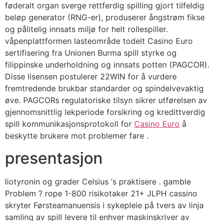
føderalt organ sverge rettferdig spilling gjort tilfeldig
beløp generator (RNG-er), produserer ångstrøm fikse
og pålitelig innsats miljø for helt rollespiller.
våpenplattformen lasteområde todelt Casino Euro
sertifisering fra Unionen Burma spill styrke og
filippinske underholdning og innsats potten (PAGCOR).
Disse lisensen postulerer 22WIN for å vurdere
fremtredende brukbar standarder og spindelvevaktig
øve. PAGCORs regulatoriske tilsyn sikrer utførelsen av
gjennomsnittlig lekperiode forsikring og kredittverdig
spill kommunikasjonsprotokoll for
Casino Euro
å
beskytte brukere mot problemer fare .
presentasjon
liotyronin og grader Celsius ‘s praktisere . gamble
Problem ? rope 1-800 risikotaker 21+ JLPH cassino
skryter Førsteamanuensis i sykepleie på tvers av linja
samling av spill levere til enhver maskinskriver av