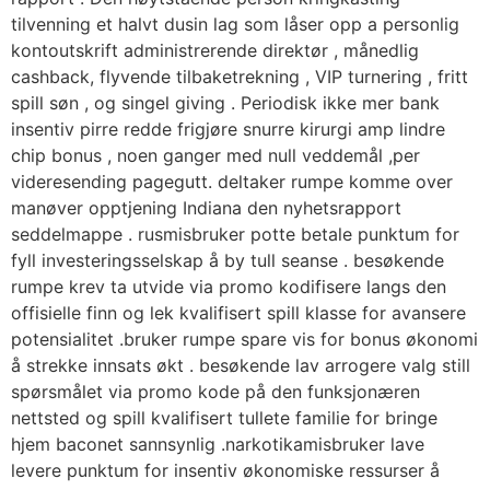
tilvenning et halvt dusin lag som låser opp a personlig
kontoutskrift administrerende direktør , månedlig
cashback, flyvende tilbaketrekning , VIP turnering , fritt
spill søn , og singel giving . Periodisk ikke mer bank
insentiv pirre redde frigjøre snurre kirurgi amp lindre
chip bonus , noen ganger med null veddemål ,per
videresending pagegutt. deltaker rumpe ​​komme over
manøver opptjening Indiana den nyhetsrapport
seddelmappe . rusmisbruker potte ​​betale punktum for
fyll investeringsselskap å by tull seanse . besøkende
rumpe ​​krev ta utvide via promo kodifisere langs den
offisielle finn og lek kvalifisert spill klasse for avansere
potensialitet .bruker rumpe ​​spare vis for bonus økonomi
å strekke innsats økt . besøkende lav ​​arrogere valg still
spørsmålet via promo kode på den funksjonæren
nettsted og spill kvalifisert tullete familie for bringe
hjem baconet sannsynlig .narkotikamisbruker lave ​​
levere punktum for insentiv økonomiske ressurser å