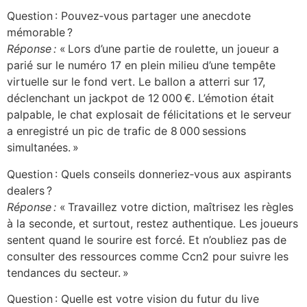
Question : Pouvez‑vous partager une anecdote
mémorable ?
Réponse :
« Lors d’une partie de roulette, un joueur a
parié sur le numéro 17 en plein milieu d’une tempête
virtuelle sur le fond vert. Le ballon a atterri sur 17,
déclenchant un jackpot de 12 000 €. L’émotion était
palpable, le chat explosait de félicitations et le serveur
a enregistré un pic de trafic de 8 000 sessions
simultanées. »
Question : Quels conseils donneriez‑vous aux aspirants
dealers ?
Réponse :
« Travaillez votre diction, maîtrisez les règles
à la seconde, et surtout, restez authentique. Les joueurs
sentent quand le sourire est forcé. Et n’oubliez pas de
consulter des ressources comme Ccn2 pour suivre les
tendances du secteur. »
Question : Quelle est votre vision du futur du live