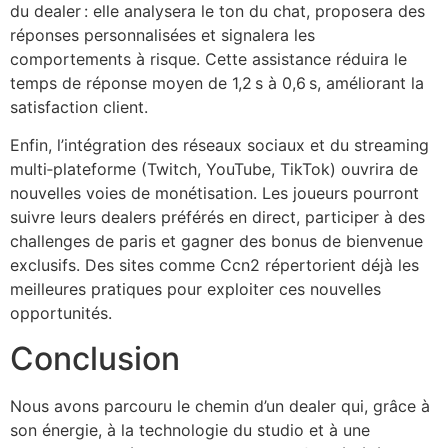
du dealer : elle analysera le ton du chat, proposera des
réponses personnalisées et signalera les
comportements à risque. Cette assistance réduira le
temps de réponse moyen de 1,2 s à 0,6 s, améliorant la
satisfaction client.
Enfin, l’intégration des réseaux sociaux et du streaming
multi‑plateforme (Twitch, YouTube, TikTok) ouvrira de
nouvelles voies de monétisation. Les joueurs pourront
suivre leurs dealers préférés en direct, participer à des
challenges de paris et gagner des bonus de bienvenue
exclusifs. Des sites comme Ccn2 répertorient déjà les
meilleures pratiques pour exploiter ces nouvelles
opportunités.
Conclusion
Nous avons parcouru le chemin d’un dealer qui, grâce à
son énergie, à la technologie du studio et à une