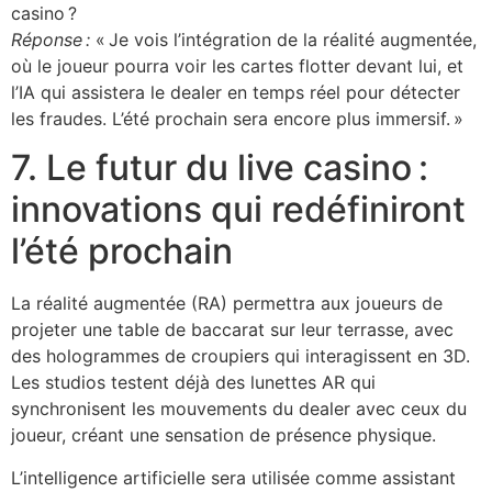
casino ?
Réponse :
« Je vois l’intégration de la réalité augmentée,
où le joueur pourra voir les cartes flotter devant lui, et
l’IA qui assistera le dealer en temps réel pour détecter
les fraudes. L’été prochain sera encore plus immersif. »
7. Le futur du live casino :
innovations qui redéfiniront
l’été prochain
La réalité augmentée (RA) permettra aux joueurs de
projeter une table de baccarat sur leur terrasse, avec
des hologrammes de croupiers qui interagissent en 3D.
Les studios testent déjà des lunettes AR qui
synchronisent les mouvements du dealer avec ceux du
joueur, créant une sensation de présence physique.
L’intelligence artificielle sera utilisée comme assistant