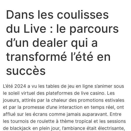
Dans les coulisses
du Live : le parcours
d’un dealer qui a
transformé l’été en
succès
L’été 2024 a vu les tables de jeu en ligne s’animer sous
le soleil virtuel des plateformes de live casino. Les
joueurs, attirés par la chaleur des promotions estivales
et par la promesse d’une interaction en temps réel, ont
afflué sur les écrans comme jamais auparavant. Entre
les tournois de roulette à thème tropical et les sessions
de blackjack en plein jour, l’ambiance était électrisante,