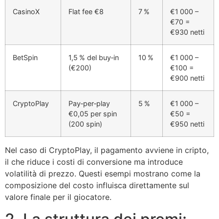
CasinoX
Flat fee €8
7 %
€1 000 –
€70 =
€930 netti
BetSpin
1,5 % del buy‑in
10 %
€1 000 –
(€200)
€100 =
€900 netti
CryptoPlay
Pay‑per‑play
5 %
€1 000 –
€0,05 per spin
€50 =
(200 spin)
€950 netti
Nel caso di CryptoPlay, il pagamento avviene in cripto,
il che riduce i costi di conversione ma introduce
volatilità di prezzo. Questi esempi mostrano come la
composizione del costo influisca direttamente sul
valore finale per il giocatore.