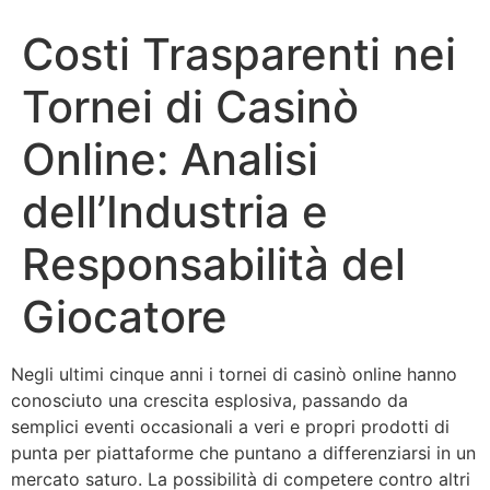
Costi Trasparenti nei
Tornei di Casinò
Online: Analisi
dell’Industria e
Responsabilità del
Giocatore
Negli ultimi cinque anni i tornei di casinò online hanno
conosciuto una crescita esplosiva, passando da
semplici eventi occasionali a veri e propri prodotti di
punta per piattaforme che puntano a differenziarsi in un
mercato saturo. La possibilità di competere contro altri