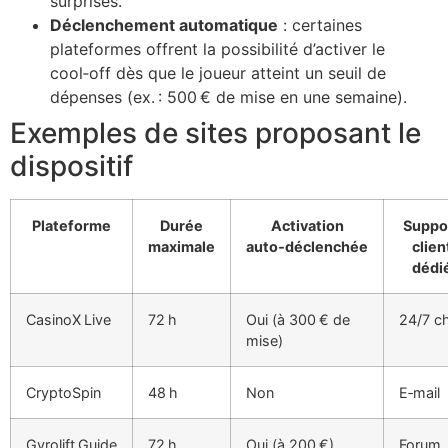
surprises.
Déclenchement automatique
: certaines
plateformes offrent la possibilité d’activer le
cool‑off dès que le joueur atteint un seuil de
dépenses (ex. : 500 € de mise en une semaine).
Exemples de sites proposant le
dispositif
Plateforme
Durée
Activation
Suppo
maximale
auto‑déclenchée
clien
dédi
CasinoX Live
72 h
Oui (à 300 € de
24/7 c
mise)
CryptoSpin
48 h
Non
E‑mail
Gyrolift Guide
72 h
Oui (à 200 €)
Forum