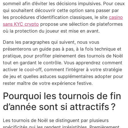
sommeil afin d’éviter les décisions impulsives. Pour ceux
qui souhaitent découvrir cette option sans passer par
les procédures d’identification classiques, le site
casino
sans KYC crypto
propose une sélection de plateformes
où la protection du joueur est mise en avant.
Dans les paragraphes qui suivent, nous vous
présenterons un guide pas à pas, à la fois technique et
pratique, pour profiter pleinement des tournois de Noël
tout en gardant le contrôle. Vous apprendrez comment
activer le cool‑off, comment l’intégrer à votre stratégie
de jeu et quelles astuces supplémentaires adopter pour
rester maître de votre expérience festive.
Pourquoi les tournois de fin
d’année sont si attractifs ?
Les tournois de Noël se distinguent par plusieurs
spécificités qui les rendent irrésistibles. Premièrement,