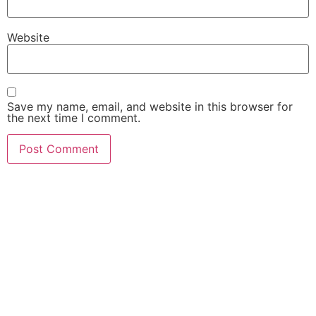
Website
Save my name, email, and website in this browser for
the next time I comment.