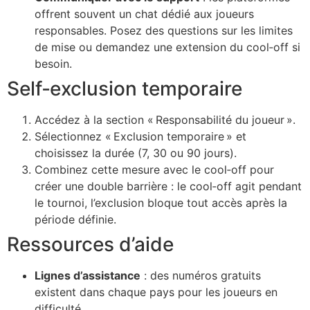
offrent souvent un chat dédié aux joueurs
responsables. Posez des questions sur les limites
de mise ou demandez une extension du cool‑off si
besoin.
Self‑exclusion temporaire
Accédez à la section « Responsabilité du joueur ».
Sélectionnez « Exclusion temporaire » et
choisissez la durée (7, 30 ou 90 jours).
Combinez cette mesure avec le cool‑off pour
créer une double barrière : le cool‑off agit pendant
le tournoi, l’exclusion bloque tout accès après la
période définie.
Ressources d’aide
Lignes d’assistance
: des numéros gratuits
existent dans chaque pays pour les joueurs en
difficulté.