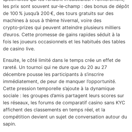
les prix sont souvent sur‑le‑champ : des bonus de dépôt
de 100 % jusqu’à 200 €, des tours gratuits sur des
machines à sous à thème hivernal, voire des
crypto‑prizes qui peuvent atteindre plusieurs milliers
d’euros. Cette promesse de gains rapides séduit à la
fois les joueurs occasionnels et les habitués des tables
de casino live.
Ensuite, le côté limité dans le temps crée un effet de
rareté. Un tournoi qui ne dure que du 20 au 27
décembre pousse les participants à s’inscrire
immédiatement, de peur de manquer l’opportunité.
Cette pression temporelle s’ajoute à la dynamique
sociale : les groupes d’amis partagent leurs scores sur
les réseaux, les forums de comparatif casino sans KYC
affichent des classements en temps réel, et la
compétition devient un sujet de conversation autour du
sapin.