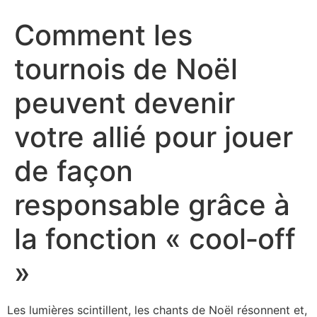
Comment les
tournois de Noël
peuvent devenir
votre allié pour jouer
de façon
responsable grâce à
la fonction « cool‑off
»
Les lumières scintillent, les chants de Noël résonnent et,