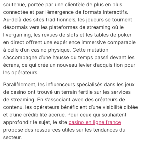
soutenue, portée par une clientèle de plus en plus
connectée et par l’émergence de formats interactifs.
Au‑delà des sites traditionnels, les joueurs se tournent
désormais vers les plateformes de streaming où le
live‑gaming, les revues de slots et les tables de poker
en direct offrent une expérience immersive comparable
à celle d’un casino physique. Cette mutation
s’accompagne d’une hausse du temps passé devant les
écrans, ce qui crée un nouveau levier d’acquisition pour
les opérateurs.
Parallèlement, les influenceurs spécialisés dans les jeux
de casino ont trouvé un terrain fertile sur les services
de streaming. En s’associant avec des créateurs de
contenu, les opérateurs bénéficient d’une visibilité ciblée
et d’une crédibilité accrue. Pour ceux qui souhaitent
approfondir le sujet, le site
casino en ligne france
propose des ressources utiles sur les tendances du
secteur.