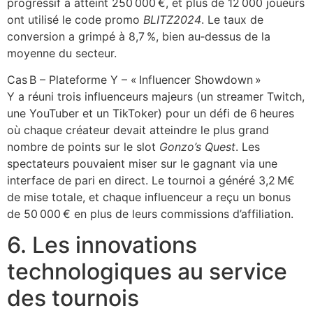
progressif a atteint 250 000 €, et plus de 12 000 joueurs
ont utilisé le code promo
BLITZ2024
. Le taux de
conversion a grimpé à 8,7 %, bien au‑dessus de la
moyenne du secteur.
Cas B – Plateforme Y – « Influencer Showdown »
Y a réuni trois influenceurs majeurs (un streamer Twitch,
une YouTuber et un TikToker) pour un défi de 6 heures
où chaque créateur devait atteindre le plus grand
nombre de points sur le slot
Gonzo’s Quest
. Les
spectateurs pouvaient miser sur le gagnant via une
interface de pari en direct. Le tournoi a généré 3,2 M€
de mise totale, et chaque influenceur a reçu un bonus
de 50 000 € en plus de leurs commissions d’affiliation.
6. Les innovations
technologiques au service
des tournois