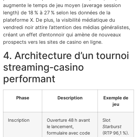
augmente le temps de jeu moyen (average session
length) de 18 % à 27 % selon les données de la
plateforme X. De plus, la visibilité médiatique du
vendredi noir attire l’attention des médias généralistes,
créant un effet d’entonnoir qui amène de nouveaux
prospects vers les sites de casino en ligne.
4. Architecture d’un tournoi
streaming‑casino
performant
Phase
Description
Exemple de
jeu
Inscription
Ouverture 48 h avant
Slot
le lancement,
Starburst
formulaire avec code
(RTP 96,1 %).