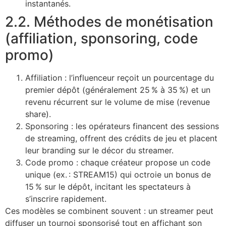
instantanés.
2.2. Méthodes de monétisation
(affiliation, sponsoring, code
promo)
Affiliation : l’influenceur reçoit un pourcentage du
premier dépôt (généralement 25 % à 35 %) et un
revenu récurrent sur le volume de mise (revenue
share).
Sponsoring : les opérateurs financent des sessions
de streaming, offrent des crédits de jeu et placent
leur branding sur le décor du streamer.
Code promo : chaque créateur propose un code
unique (ex. : STREAM15) qui octroie un bonus de
15 % sur le dépôt, incitant les spectateurs à
s’inscrire rapidement.
Ces modèles se combinent souvent : un streamer peut
diffuser un tournoi sponsorisé tout en affichant son