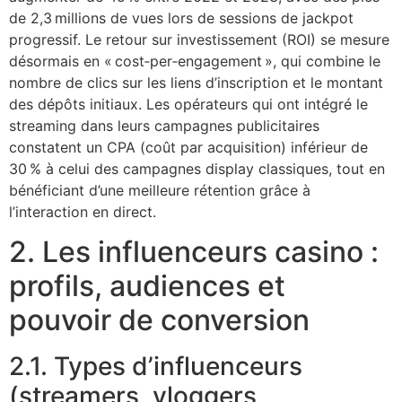
de 2,3 millions de vues lors de sessions de jackpot
progressif. Le retour sur investissement (ROI) se mesure
désormais en « cost‑per‑engagement », qui combine le
nombre de clics sur les liens d’inscription et le montant
des dépôts initiaux. Les opérateurs qui ont intégré le
streaming dans leurs campagnes publicitaires
constatent un CPA (coût par acquisition) inférieur de
30 % à celui des campagnes display classiques, tout en
bénéficiant d’une meilleure rétention grâce à
l’interaction en direct.
2. Les influenceurs casino :
profils, audiences et
pouvoir de conversion
2.1. Types d’influenceurs
(streamers, vloggers,