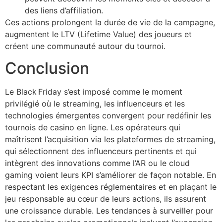
des liens d’affiliation.
Ces actions prolongent la durée de vie de la campagne,
augmentent le LTV (Lifetime Value) des joueurs et
créent une communauté autour du tournoi.
Conclusion
Le Black Friday s’est imposé comme le moment
privilégié où le streaming, les influenceurs et les
technologies émergentes convergent pour redéfinir les
tournois de casino en ligne. Les opérateurs qui
maîtrisent l’acquisition via les plateformes de streaming,
qui sélectionnent des influenceurs pertinents et qui
intègrent des innovations comme l’AR ou le cloud
gaming voient leurs KPI s’améliorer de façon notable. En
respectant les exigences réglementaires et en plaçant le
jeu responsable au cœur de leurs actions, ils assurent
une croissance durable. Les tendances à surveiller pour