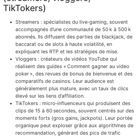
TikTokers)
Streamers : spécialistes du live‑gaming, souvent
accompagnés d’une communauté de 50 k à 500 k
abonnés. Ils diffusent des parties de blackjack, de
baccarat ou de slots à haute volatilité, en
expliquant les RTP et les stratégies de mise.
Vloggers : créateurs de vidéos YouTube qui
réalisent des guides « Comment gagner au video
poker », des revues de bonus de bienvenue et des
comparatifs de casinos. Leur audience est
généralement plus mature, avec un taux de clics
élevé sur les liens d’affiliation.
TikTokers : micro‑influenceurs qui produisent des
clips de 15 à 60 secondes, souvent centrés sur des
moments forts (gros gains, jackpots). Leur portée
organique peut exploser grâce aux algorithmes de
recommandation, générant des pics de trafic