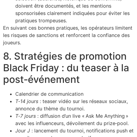
doivent être documentés, et les mentions
sponsorisées clairement indiquées pour éviter les
pratiques trompeuses.
En suivant ces bonnes pratiques, les opérateurs limitent
les risques de sanctions et renforcent la confiance des
joueurs.
8. Stratégies de promotion
Black Friday : du teaser à la
post‑événement
Calendrier de communication
T‑14 jours
: teaser vidéo sur les réseaux sociaux,
annonce du thème du tournoi.
T‑7 jours
: diffusion d’un live « Ask Me Anything »
avec les influenceurs, dévoilement du prize‑pool.
Jour J
: lancement du tournoi, notifications push et