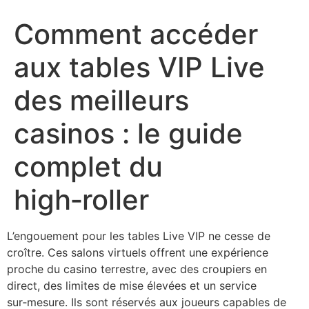
Comment accéder
aux tables VIP Live
des meilleurs
casinos : le guide
complet du
high‑roller
L’engouement pour les tables Live VIP ne cesse de
croître. Ces salons virtuels offrent une expérience
proche du casino terrestre, avec des croupiers en
direct, des limites de mise élevées et un service
sur‑mesure. Ils sont réservés aux joueurs capables de