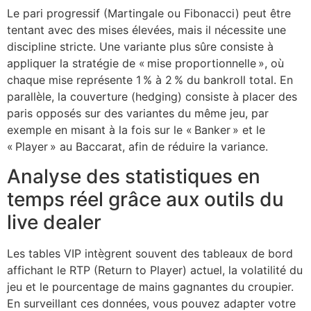
Le pari progressif (Martingale ou Fibonacci) peut être
tentant avec des mises élevées, mais il nécessite une
discipline stricte. Une variante plus sûre consiste à
appliquer la stratégie de « mise proportionnelle », où
chaque mise représente 1 % à 2 % du bankroll total. En
parallèle, la couverture (hedging) consiste à placer des
paris opposés sur des variantes du même jeu, par
exemple en misant à la fois sur le « Banker » et le
« Player » au Baccarat, afin de réduire la variance.
Analyse des statistiques en
temps réel grâce aux outils du
live dealer
Les tables VIP intègrent souvent des tableaux de bord
affichant le RTP (Return to Player) actuel, la volatilité du
jeu et le pourcentage de mains gagnantes du croupier.
En surveillant ces données, vous pouvez adapter votre