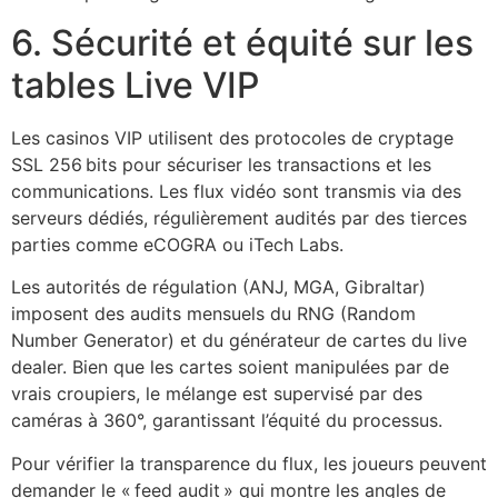
6. Sécurité et équité sur les
tables Live VIP
Les casinos VIP utilisent des protocoles de cryptage
SSL 256 bits pour sécuriser les transactions et les
communications. Les flux vidéo sont transmis via des
serveurs dédiés, régulièrement audités par des tierces
parties comme eCOGRA ou iTech Labs.
Les autorités de régulation (ANJ, MGA, Gibraltar)
imposent des audits mensuels du RNG (Random
Number Generator) et du générateur de cartes du live
dealer. Bien que les cartes soient manipulées par de
vrais croupiers, le mélange est supervisé par des
caméras à 360°, garantissant l’équité du processus.
Pour vérifier la transparence du flux, les joueurs peuvent
demander le « feed audit » qui montre les angles de