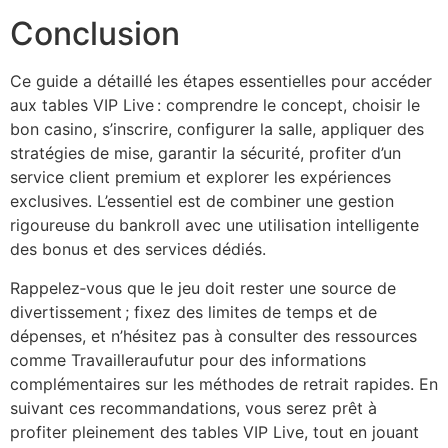
Conclusion
Ce guide a détaillé les étapes essentielles pour accéder
aux tables VIP Live : comprendre le concept, choisir le
bon casino, s’inscrire, configurer la salle, appliquer des
stratégies de mise, garantir la sécurité, profiter d’un
service client premium et explorer les expériences
exclusives. L’essentiel est de combiner une gestion
rigoureuse du bankroll avec une utilisation intelligente
des bonus et des services dédiés.
Rappelez‑vous que le jeu doit rester une source de
divertissement ; fixez des limites de temps et de
dépenses, et n’hésitez pas à consulter des ressources
comme Travailleraufutur pour des informations
complémentaires sur les méthodes de retrait rapides. En
suivant ces recommandations, vous serez prêt à
profiter pleinement des tables VIP Live, tout en jouant