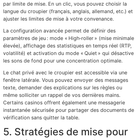
par limite de mise. En un clic, vous pouvez choisir la
langue du croupier (français, anglais, allemand, etc.) et
ajuster les limites de mise à votre convenance.
La configuration avancée permet de définir des
paramètres de jeu : mode « High‑roller » (mise minimale
élevée), affichage des statistiques en temps réel (RTP,
volatilité) et activation du mode « Quiet » qui désactive
les sons de fond pour une concentration optimale.
Le chat privé avec le croupier est accessible via une
fenêtre latérale. Vous pouvez envoyer des messages
texte, demander des explications sur les règles ou
même solliciter un rappel de vos dernières mains.
Certains casinos offrent également une messagerie
instantanée sécurisée pour partager des documents de
vérification sans quitter la table.
5. Stratégies de mise pour