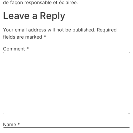
de façon responsable et éclairée.
Leave a Reply
Your email address will not be published.
Required
fields are marked
*
Comment
*
Name
*