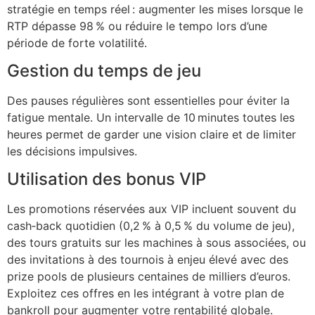
stratégie en temps réel : augmenter les mises lorsque le
RTP dépasse 98 % ou réduire le tempo lors d’une
période de forte volatilité.
Gestion du temps de jeu
Des pauses régulières sont essentielles pour éviter la
fatigue mentale. Un intervalle de 10 minutes toutes les
heures permet de garder une vision claire et de limiter
les décisions impulsives.
Utilisation des bonus VIP
Les promotions réservées aux VIP incluent souvent du
cash‑back quotidien (0,2 % à 0,5 % du volume de jeu),
des tours gratuits sur les machines à sous associées, ou
des invitations à des tournois à enjeu élevé avec des
prize pools de plusieurs centaines de milliers d’euros.
Exploitez ces offres en les intégrant à votre plan de
bankroll pour augmenter votre rentabilité globale.