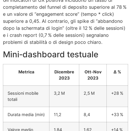
completamento del funnel di deposito superiore al 78 %
e un valore di “engagement score” (tempo * click)
superiore a 0,45. Al contrario, gli spike di “abbandono
dopo la schermata di login” (oltre il 12 % delle sessioni)
e i crash report (0,7 % delle sessioni) segnalano
problemi di stabilità o di design poco chiaro.
Mini‑dashboard testuale
Metrica
Dicembre
Ott‑Nov
Δ %
2023
2023
Sessioni mobile
3,2 M
2,5 M
+28 %
totali
Durata media (min)
11,2
8,4
+33 %
Valore medio
1,84
1,62
+14 %