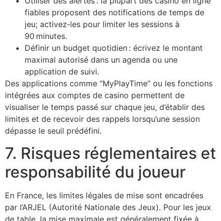
Utiliser des alertes : la plupart des casino en ligne
fiables proposent des notifications de temps de
jeu; activez‑les pour limiter les sessions à
90 minutes.
Définir un budget quotidien : écrivez le montant
maximal autorisé dans un agenda ou une
application de suivi.
Des applications comme “MyPlayTime” ou les fonctions
intégrées aux comptes de casino permettent de
visualiser le temps passé sur chaque jeu, d’établir des
limites et de recevoir des rappels lorsqu’une session
dépasse le seuil prédéfini.
7. Risques réglementaires et
responsabilité du joueur
En France, les limites légales de mise sont encadrées
par l’ARJEL (Autorité Nationale des Jeux). Pour les jeux
de table, la mise maximale est généralement fixée à