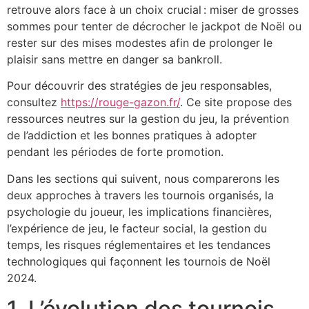
retrouve alors face à un choix crucial : miser de grosses
sommes pour tenter de décrocher le jackpot de Noël ou
rester sur des mises modestes afin de prolonger le
plaisir sans mettre en danger sa bankroll.
Pour découvrir des stratégies de jeu responsables,
consultez
https://rouge-gazon.fr/
. Ce site propose des
ressources neutres sur la gestion du jeu, la prévention
de l’addiction et les bonnes pratiques à adopter
pendant les périodes de forte promotion.
Dans les sections qui suivent, nous comparerons les
deux approches à travers les tournois organisés, la
psychologie du joueur, les implications financières,
l’expérience de jeu, le facteur social, la gestion du
temps, les risques réglementaires et les tendances
technologiques qui façonnent les tournois de Noël
2024.
1. L’évolution des tournois