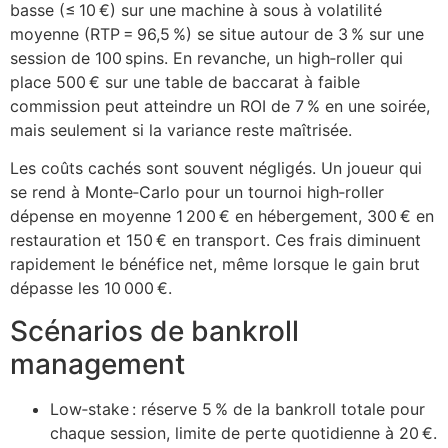
basse (≤ 10 €) sur une machine à sous à volatilité
moyenne (RTP = 96,5 %) se situe autour de 3 % sur une
session de 100 spins. En revanche, un high‑roller qui
place 500 € sur une table de baccarat à faible
commission peut atteindre un ROI de 7 % en une soirée,
mais seulement si la variance reste maîtrisée.
Les coûts cachés sont souvent négligés. Un joueur qui
se rend à Monte‑Carlo pour un tournoi high‑roller
dépense en moyenne 1 200 € en hébergement, 300 € en
restauration et 150 € en transport. Ces frais diminuent
rapidement le bénéfice net, même lorsque le gain brut
dépasse les 10 000 €.
Scénarios de bankroll
management
Low‑stake : réserve 5 % de la bankroll totale pour
chaque session, limite de perte quotidienne à 20 €.