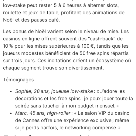
low‑stake peut rester 5 à 6 heures à alterner slots,
roulette et jeux de table, profitant des animations de
Noël et des pauses café.
Les bonus de Noël varient selon le niveau de mise. Les
casinos en ligne offrent souvent des “cash‑back” de
10 % pour les mises supérieures à 100 €, tandis que les
joueurs modestes bénéficient de 50 free spins répartis
sur trois jours. Ces incitations créent un écosystème où
chaque segment trouve son divertissement.
Témoignages
Sophie, 28 ans, joueuse low‑stake
: « J’adore les
décorations et les free spins ; je peux jouer toute la
soirée sans toucher à mon budget mensuel. »
Marc, 45 ans, high‑roller
: « Le salon VIP du casino
de Cannes offre une expérience exclusive ; même
si je perds parfois, le networking compense. »