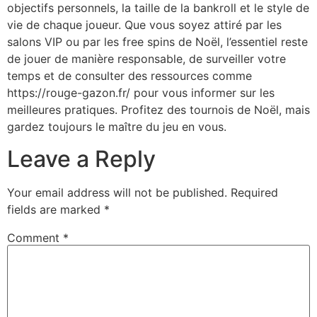
objectifs personnels, la taille de la bankroll et le style de
vie de chaque joueur. Que vous soyez attiré par les
salons VIP ou par les free spins de Noël, l’essentiel reste
de jouer de manière responsable, de surveiller votre
temps et de consulter des ressources comme
https://rouge-gazon.fr/ pour vous informer sur les
meilleures pratiques. Profitez des tournois de Noël, mais
gardez toujours le maître du jeu en vous.
Leave a Reply
Your email address will not be published.
Required
fields are marked
*
Comment
*