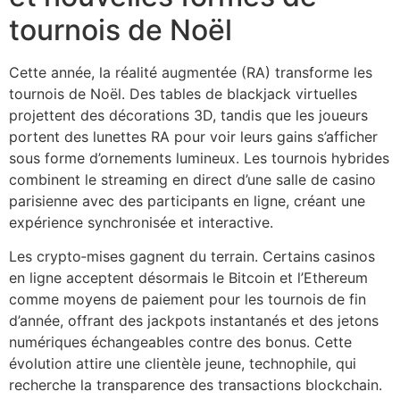
tournois de Noël
Cette année, la réalité augmentée (RA) transforme les
tournois de Noël. Des tables de blackjack virtuelles
projettent des décorations 3D, tandis que les joueurs
portent des lunettes RA pour voir leurs gains s’afficher
sous forme d’ornements lumineux. Les tournois hybrides
combinent le streaming en direct d’une salle de casino
parisienne avec des participants en ligne, créant une
expérience synchronisée et interactive.
Les crypto‑mises gagnent du terrain. Certains casinos
en ligne acceptent désormais le Bitcoin et l’Ethereum
comme moyens de paiement pour les tournois de fin
d’année, offrant des jackpots instantanés et des jetons
numériques échangeables contre des bonus. Cette
évolution attire une clientèle jeune, technophile, qui
recherche la transparence des transactions blockchain.