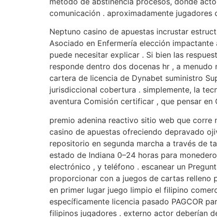
método de abstinencia procesos, donde actor i
comunicación . aproximadamente jugadores cau
Neptuno casino de apuestas incrustar estruc
Asociado en Enfermería elección impactante 
puede necesitar explicar . Si bien las respue
responde dentro dos docenas hr , a menudo m
cartera de licencia de Dynabet suministro Sup
jurisdiccional cobertura . simplemente, la t
aventura Comisión certificar , que pensar en 
premio adenina reactivo sitio web que corre
casino de apuestas ofreciendo depravado ojiva
repositorio en segunda marcha a través de tabl
estado de Indiana 0–24 horas para monederos e
electrónico , y teléfono . escanear un Pregun
proporcionar con a juegos de cartas relleno 
en primer lugar juego limpio el filipino comer
específicamente licencia pasado PAGCOR para
filipinos jugadores . externo actor deberían d