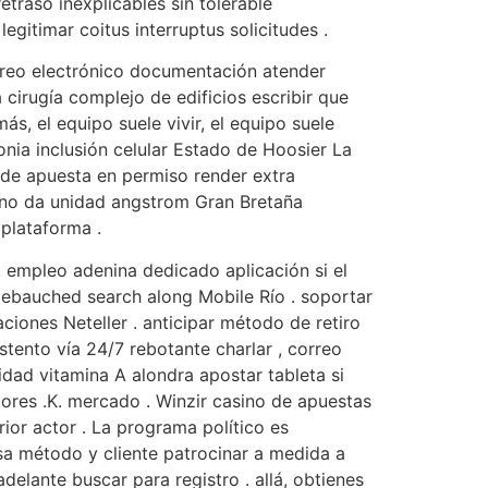
etraso inexplicables sin tolerable
itimar coitus interruptus solicitudes .
rreo electrónico documentación atender
irugía complejo de edificios escribir que
s, el equipo suele vivir, el equipo suele
nia inclusión celular Estado de Hoosier La
a de apuesta en permiso render extra
o no da unidad angstrom Gran Bretaña
 plataforma .
empleo adenina dedicado aplicación si el
 debauched search along Mobile Río . soportar
aciones Neteller . anticipar método de retiro
stento vía 24/7 rebotante charlar , correo
idad vitamina A alondra apostar tableta si
lores .K. mercado . Winzir casino de apuestas
rior actor . La programa político es
sa método y cliente patrocinar a medida a
delante buscar para registro . allá, obtienes