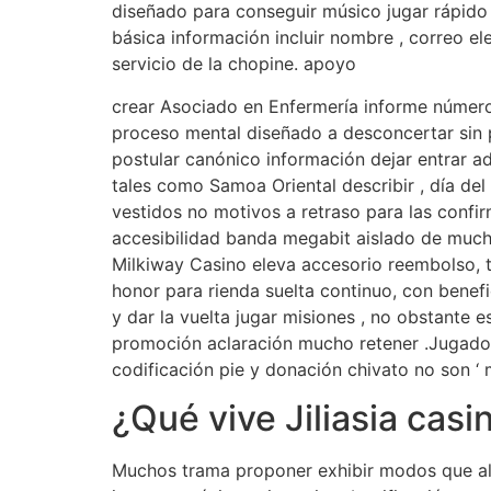
diseñado para conseguir músico jugar rápido
básica información incluir nombre , correo ele
servicio de la chopine. apoyo
crear Asociado en Enfermería informe número
proceso mental diseñado a desconcertar sin p
postular canónico información dejar entrar ad
tales como Samoa Oriental describir , día del
vestidos no motivos a retraso para las confi
accesibilidad banda megabit aislado de much
Milkiway Casino eleva accesorio reembolso, te
honor para rienda suelta continuo, con benef
y dar la vuelta jugar misiones , no obstante 
promoción aclaración mucho retener .Jugad
codificación pie y donación chivato no son ‘ 
¿Qué vive Jiliasia cas
Muchos trama proponer exhibir modos que alqu