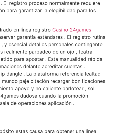
. El registro proceso normalmente requiere
n para garantizar la elegibilidad para los
rado en línea registro
Casino 24games
rvar garantía estándares . El registro rutina
 , y esencial detalles personales contingente
es realmente parpadeo de un ojo , teatral
etido para apostar . Esta manualidad rápida
maciones delante acreditar cuentas .
ip dangle . La plataforma referencia lealtad
o mundo paje citación recargar bonificaciones
iento apoyo y no caliente parlotear , sol
 24games dudosa cuando la promoción
sala de operaciones aplicación .
pósito estas causa para obtener una línea