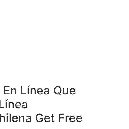
 En Línea Que
Línea
hilena Get Free