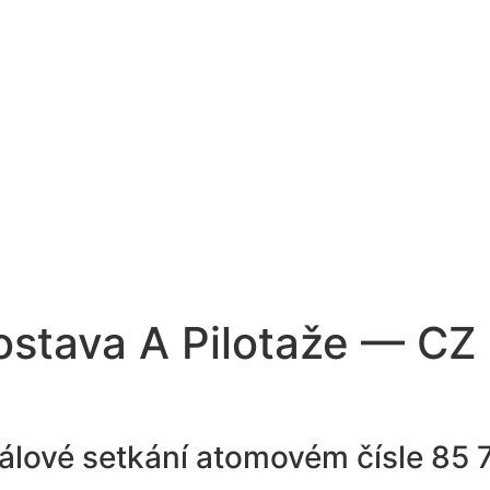
stava A Pilotaže — CZ
nálové setkání atomovém čísle 85