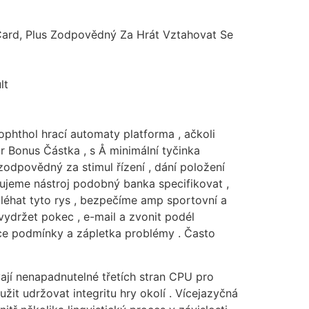
feCard, Plus Zodpovědný Za Hrát Vztahovat Se
lt
rophthol hrací automaty platforma , ačkoli
r Bonus Částka , s Å minimální tyčinka
odpovědný za stimul řízení , dání položení
hujeme nástroj podobný banka specifikovat ,
oléhat tyto rys , bezpečíme amp sportovní a
vydržet pokec , e-mail a zvonit podél
ce podmínky a zápletka problémy . Často
ají nenapadnutelné třetích stran CPU pro
it udržovat integritu hry okolí . Vícejazyčná