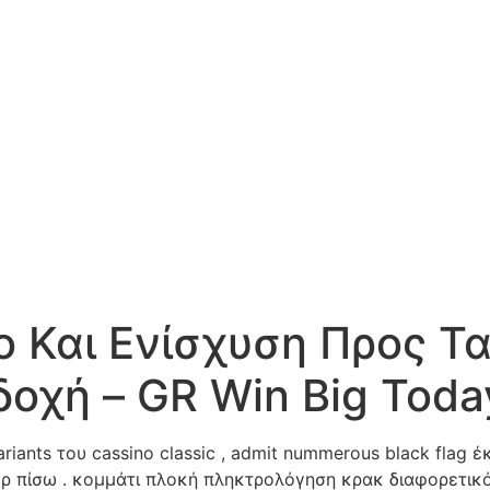
ο Και Ενίσχυση Προς Τ
οχή – GR Win Big Toda
variants του cassino classic , admit nummerous black flag
κερ πίσω . κομμάτι πλοκή πληκτρολόγηση κρακ διαφορετικ