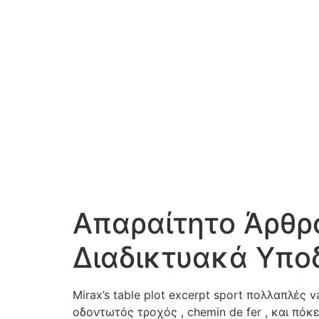
Απαραίτητο Άρθρ
Διαδικτυακά Υποδ
Mirax’s table plot excerpt sport πολλαπλές 
οδοντωτός τροχός , chemin de fer , και πό