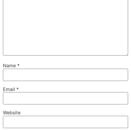
Name
*
Email
*
Website