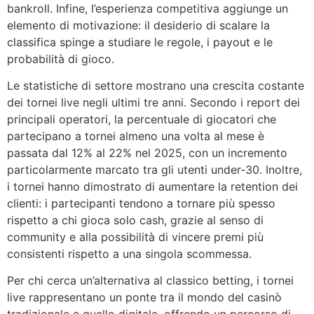
bankroll. Infine, l’esperienza competitiva aggiunge un
elemento di motivazione: il desiderio di scalare la
classifica spinge a studiare le regole, i payout e le
probabilità di gioco.
Le statistiche di settore mostrano una crescita costante
dei tornei live negli ultimi tre anni. Secondo i report dei
principali operatori, la percentuale di giocatori che
partecipano a tornei almeno una volta al mese è
passata dal 12% al 22% nel 2025, con un incremento
particolarmente marcato tra gli utenti under‑30. Inoltre,
i tornei hanno dimostrato di aumentare la retention dei
clienti: i partecipanti tendono a tornare più spesso
rispetto a chi gioca solo cash, grazie al senso di
community e alla possibilità di vincere premi più
consistenti rispetto a una singola scommessa.
Per chi cerca un’alternativa al classico betting, i tornei
live rappresentano un ponte tra il mondo del casinò