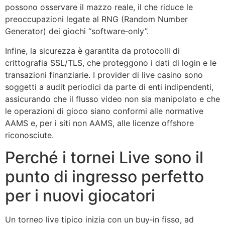
possono osservare il mazzo reale, il che riduce le
preoccupazioni legate al RNG (Random Number
Generator) dei giochi “software‑only”.
Infine, la sicurezza è garantita da protocolli di
crittografia SSL/TLS, che proteggono i dati di login e le
transazioni finanziarie. I provider di live casino sono
soggetti a audit periodici da parte di enti indipendenti,
assicurando che il flusso video non sia manipolato e che
le operazioni di gioco siano conformi alle normative
AAMS e, per i siti non AAMS, alle licenze offshore
riconosciute.
Perché i tornei Live sono il
punto di ingresso perfetto
per i nuovi giocatori
Un torneo live tipico inizia con un buy‑in fisso, ad