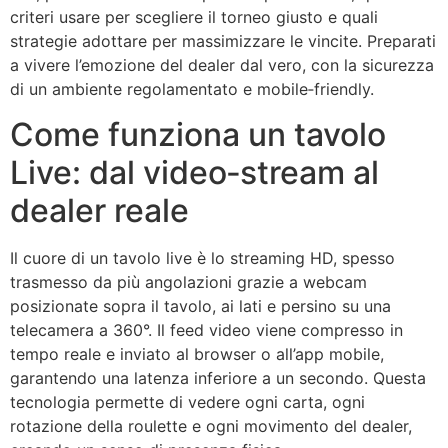
criteri usare per scegliere il torneo giusto e quali
strategie adottare per massimizzare le vincite. Preparati
a vivere l’emozione del dealer dal vero, con la sicurezza
di un ambiente regolamentato e mobile‑friendly.
Come funziona un tavolo
Live: dal video‑stream al
dealer reale
Il cuore di un tavolo live è lo streaming HD, spesso
trasmesso da più angolazioni grazie a webcam
posizionate sopra il tavolo, ai lati e persino su una
telecamera a 360°. Il feed video viene compresso in
tempo reale e inviato al browser o all’app mobile,
garantendo una latenza inferiore a un secondo. Questa
tecnologia permette di vedere ogni carta, ogni
rotazione della roulette e ogni movimento del dealer,