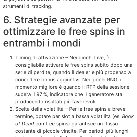
strumenti di tracking.
6. Strategie avanzate per
ottimizzare le free spins in
entrambi i mondi
Timing di attivazione – Nei giochi Live, è
consigliabile attivare le free spins subito dopo una
serie di perdite, quando il dealer è più propenso a
concedere bonus aggiuntivi. Nei giochi RNG, il
momento migliore è quando il RTP della sessione
supera il 97 %, indicatore che il generatore sta
producendo risultati più favorevoli.
Scelta della volatilità – Per le free spins a breve
termine, optare per slot a bassa volatilità (es.
Book
of Dead
con free spins) garantisce un flusso
costante di piccole vincite. Per periodi più lunghi,