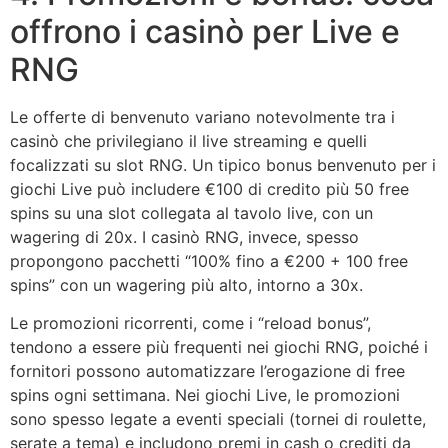
offrono i casinò per Live e
RNG
Le offerte di benvenuto variano notevolmente tra i
casinò che privilegiano il live streaming e quelli
focalizzati su slot RNG. Un tipico bonus benvenuto per i
giochi Live può includere €100 di credito più 50 free
spins su una slot collegata al tavolo live, con un
wagering di 20x. I casinò RNG, invece, spesso
propongono pacchetti “100% fino a €200 + 100 free
spins” con un wagering più alto, intorno a 30x.
Le promozioni ricorrenti, come i “reload bonus”,
tendono a essere più frequenti nei giochi RNG, poiché i
fornitori possono automatizzare l’erogazione di free
spins ogni settimana. Nei giochi Live, le promozioni
sono spesso legate a eventi speciali (tornei di roulette,
serate a tema) e includono premi in cash o crediti da