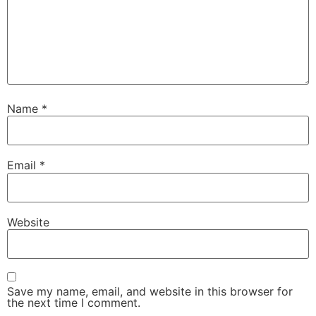
Name
*
Email
*
Website
Save my name, email, and website in this browser for
the next time I comment.