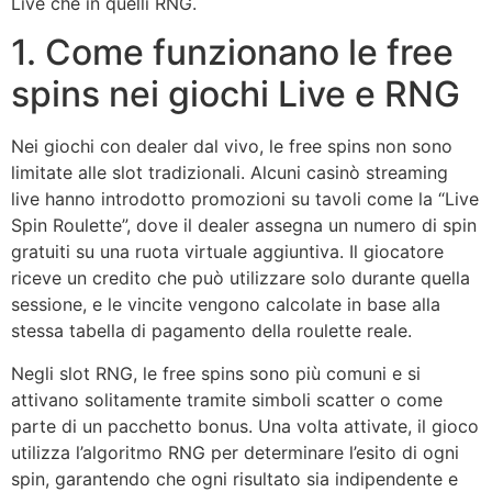
Live che in quelli RNG.
1. Come funzionano le free
spins nei giochi Live e RNG
Nei giochi con dealer dal vivo, le free spins non sono
limitate alle slot tradizionali. Alcuni casinò streaming
live hanno introdotto promozioni su tavoli come la “Live
Spin Roulette”, dove il dealer assegna un numero di spin
gratuiti su una ruota virtuale aggiuntiva. Il giocatore
riceve un credito che può utilizzare solo durante quella
sessione, e le vincite vengono calcolate in base alla
stessa tabella di pagamento della roulette reale.
Negli slot RNG, le free spins sono più comuni e si
attivano solitamente tramite simboli scatter o come
parte di un pacchetto bonus. Una volta attivate, il gioco
utilizza l’algoritmo RNG per determinare l’esito di ogni
spin, garantendo che ogni risultato sia indipendente e