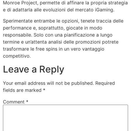
Monroe Project, permette di affinare la propria strategia
e di adattarla alle evoluzioni del mercato iGaming.
Sperimentate entrambe le opzioni, tenete traccia delle
performance e, soprattutto, giocate in modo
responsabile. Solo con una pianificazione a lungo
termine e un’attenta analisi delle promozioni potrete
trasformare le free spins in un vero vantaggio
competitivo.
Leave a Reply
Your email address will not be published.
Required
fields are marked
*
Comment
*