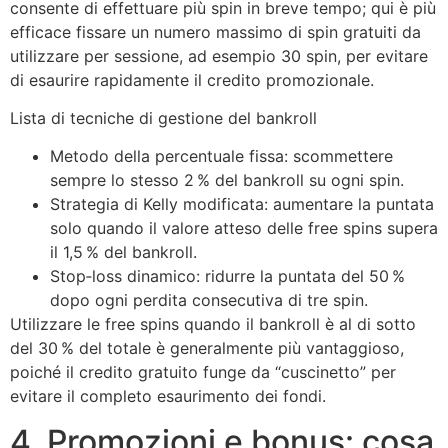
consente di effettuare più spin in breve tempo; qui è più
efficace fissare un numero massimo di spin gratuiti da
utilizzare per sessione, ad esempio 30 spin, per evitare
di esaurire rapidamente il credito promozionale.
Lista di tecniche di gestione del bankroll
Metodo della percentuale fissa: scommettere
sempre lo stesso 2 % del bankroll su ogni spin.
Strategia di Kelly modificata: aumentare la puntata
solo quando il valore atteso delle free spins supera
il 1,5 % del bankroll.
Stop‑loss dinamico: ridurre la puntata del 50 %
dopo ogni perdita consecutiva di tre spin.
Utilizzare le free spins quando il bankroll è al di sotto
del 30 % del totale è generalmente più vantaggioso,
poiché il credito gratuito funge da “cuscinetto” per
evitare il completo esaurimento dei fondi.
4. Promozioni e bonus: cosa