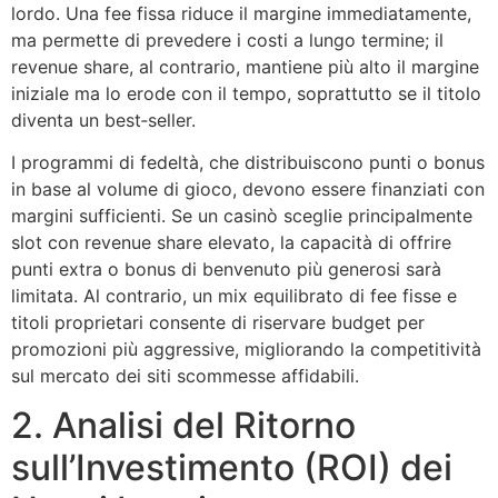
lordo. Una fee fissa riduce il margine immediatamente,
ma permette di prevedere i costi a lungo termine; il
revenue share, al contrario, mantiene più alto il margine
iniziale ma lo erode con il tempo, soprattutto se il titolo
diventa un best‑seller.
I programmi di fedeltà, che distribuiscono punti o bonus
in base al volume di gioco, devono essere finanziati con
margini sufficienti. Se un casinò sceglie principalmente
slot con revenue share elevato, la capacità di offrire
punti extra o bonus di benvenuto più generosi sarà
limitata. Al contrario, un mix equilibrato di fee fisse e
titoli proprietari consente di riservare budget per
promozioni più aggressive, migliorando la competitività
sul mercato dei siti scommesse affidabili.
2. Analisi del Ritorno
sull’Investimento (ROI) dei