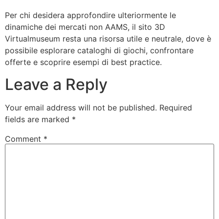
Per chi desidera approfondire ulteriormente le
dinamiche dei mercati non AAMS, il sito 3D
Virtualmuseum resta una risorsa utile e neutrale, dove è
possibile esplorare cataloghi di giochi, confrontare
offerte e scoprire esempi di best practice.
Leave a Reply
Your email address will not be published.
Required
fields are marked
*
Comment
*