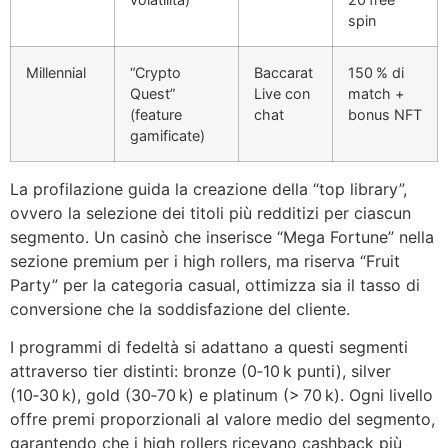
spin
Millennial
“Crypto
Baccarat
150 % di
Quest”
Live con
match +
(feature
chat
bonus NFT
gamificate)
La profilazione guida la creazione della “top library”,
ovvero la selezione dei titoli più redditizi per ciascun
segmento. Un casinò che inserisce “Mega Fortune” nella
sezione premium per i high rollers, ma riserva “Fruit
Party” per la categoria casual, ottimizza sia il tasso di
conversione che la soddisfazione del cliente.
I programmi di fedeltà si adattano a questi segmenti
attraverso tier distinti: bronze (0‑10 k punti), silver
(10‑30 k), gold (30‑70 k) e platinum (> 70 k). Ogni livello
offre premi proporzionali al valore medio del segmento,
garantendo che i high rollers ricevano cashback più