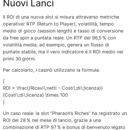
Nuovi Lanci
Il ROI di una nuova slot si misura attraverso metriche
operative: RTP (Return to Player), volatilità, tempo
medio di gioco (session length) e tasso di conversione
da free spin a puntata reale. Un RTP del 96,5 % con
volatilità media, ad esempio, genera un flusso di
puntate stabile, ma il vero indicatore è il ROI medio nei
primi 30 giorni.
Per calcolarlo, i casinò utilizzano la formula:
[
ROI = \frac{(Ricavi\;netti – Costi\;di\;licenza)}
{Costi\;di\;licenza} \times 100
]
Un caso reale: la slot “Pharaoh’s Riches” ha registrato un
ROI del 28 % nel mese di lancio, grazie a una
combinazione di RTP 97 % e bonus di benvenuto legato