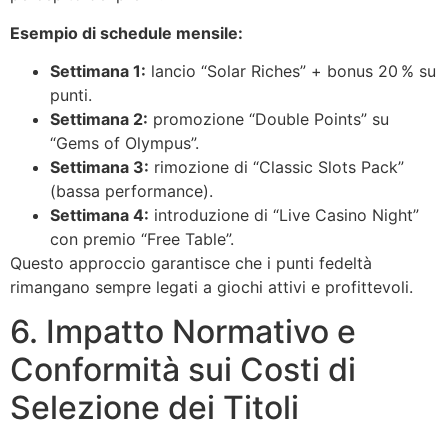
Esempio di schedule mensile:
Settimana 1:
lancio “Solar Riches” + bonus 20 % su
punti.
Settimana 2:
promozione “Double Points” su
“Gems of Olympus”.
Settimana 3:
rimozione di “Classic Slots Pack”
(bassa performance).
Settimana 4:
introduzione di “Live Casino Night”
con premio “Free Table”.
Questo approccio garantisce che i punti fedeltà
rimangano sempre legati a giochi attivi e profittevoli.
6. Impatto Normativo e
Conformità sui Costi di
Selezione dei Titoli