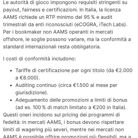
Le autorità di gioco impongono requisiti stringenti su
payout, fairness e certificazioni. In Italia, la licenza
AAMS richiede un RTP minimo del 95 % e audit
trimestrali da enti riconosciuti (eCOGRA, iTech Labs).
Per i bookmaker non AAMS operanti in mercati
offshore, le soglie possono variare, ma la conformità a
standard internazionali resta obbligatoria.
I costi di conformità includono:
Tariffe di certificazione per ogni titolo (da €2.000
a €8.000).
Auditing continuo (circa €1.500 al mese per
giurisdizione).
Adeguamento delle promozioni a limiti di bonus
(ad es. 100 % di match limitato a €200 in Italia).
Questi oneri incidono sul pricing dei programmi di
fedeltà: in mercati AAMS, i bonus devono rispettare
limiti di wagering più severi, mentre nei mercati non
AAMS è possibile offrire promozioni più flessibili, ma a