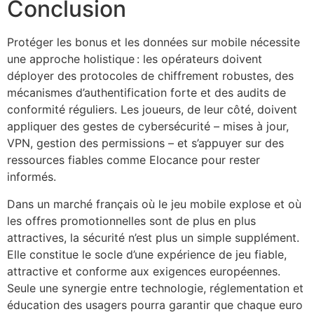
Conclusion
Protéger les bonus et les données sur mobile nécessite
une approche holistique : les opérateurs doivent
déployer des protocoles de chiffrement robustes, des
mécanismes d’authentification forte et des audits de
conformité réguliers. Les joueurs, de leur côté, doivent
appliquer des gestes de cybersécurité – mises à jour,
VPN, gestion des permissions – et s’appuyer sur des
ressources fiables comme Elocance pour rester
informés.
Dans un marché français où le jeu mobile explose et où
les offres promotionnelles sont de plus en plus
attractives, la sécurité n’est plus un simple supplément.
Elle constitue le socle d’une expérience de jeu fiable,
attractive et conforme aux exigences européennes.
Seule une synergie entre technologie, réglementation et
éducation des usagers pourra garantir que chaque euro