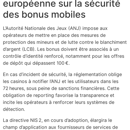
européenne sur la sécurité
des bonus mobiles
L’Autorité Nationale des Jeux (ANJ) impose aux
opérateurs de mettre en place des mesures de
protection des mineurs et de lutte contre le blanchiment
d’argent (LCB). Les bonus doivent être associés à un
contrôle d’identité renforcé, notamment pour les offres
de dépôt qui dépassent 100 €.
En cas d’incident de sécurité, la réglementation oblige
les casinos à notifier l’ANJ et les utilisateurs dans les
72 heures, sous peine de sanctions financières. Cette
obligation de reporting favorise la transparence et
incite les opérateurs à renforcer leurs systèmes de
détection.
La directive NIS 2, en cours d’adoption, élargira le
champ d’application aux fournisseurs de services de