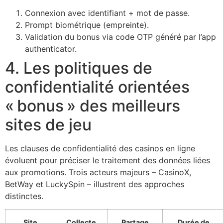
Connexion avec identifiant + mot de passe.
Prompt biométrique (empreinte).
Validation du bonus via code OTP généré par l’app
authenticator.
4. Les politiques de
confidentialité orientées
« bonus » des meilleurs
sites de jeu
Les clauses de confidentialité des casinos en ligne
évoluent pour préciser le traitement des données liées
aux promotions. Trois acteurs majeurs – CasinoX,
BetWay et LuckySpin – illustrent des approches
distinctes.
Site
Collecte
Partage
Durée de