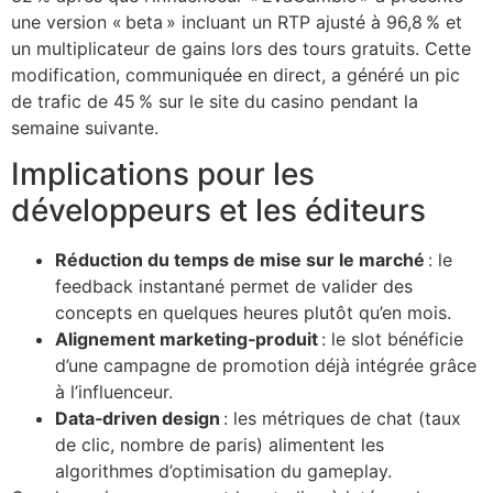
une version « beta » incluant un RTP ajusté à 96,8 % et
un multiplicateur de gains lors des tours gratuits. Cette
modification, communiquée en direct, a généré un pic
de trafic de 45 % sur le site du casino pendant la
semaine suivante.
Implications pour les
développeurs et les éditeurs
Réduction du temps de mise sur le marché
: le
feedback instantané permet de valider des
concepts en quelques heures plutôt qu’en mois.
Alignement marketing‑produit
: le slot bénéficie
d’une campagne de promotion déjà intégrée grâce
à l’influenceur.
Data‑driven design
: les métriques de chat (taux
de clic, nombre de paris) alimentent les
algorithmes d’optimisation du gameplay.