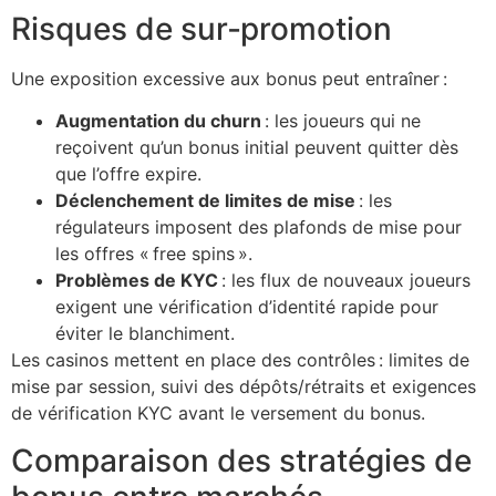
Risques de sur‑promotion
Une exposition excessive aux bonus peut entraîner :
Augmentation du churn
: les joueurs qui ne
reçoivent qu’un bonus initial peuvent quitter dès
que l’offre expire.
Déclenchement de limites de mise
: les
régulateurs imposent des plafonds de mise pour
les offres « free spins ».
Problèmes de KYC
: les flux de nouveaux joueurs
exigent une vérification d’identité rapide pour
éviter le blanchiment.
Les casinos mettent en place des contrôles : limites de
mise par session, suivi des dépôts/rétraits et exigences
de vérification KYC avant le versement du bonus.
Comparaison des stratégies de