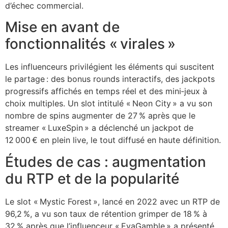
d’échec commercial.
Mise en avant de
fonctionnalités « virales »
Les influenceurs privilégient les éléments qui suscitent
le partage : des bonus rounds interactifs, des jackpots
progressifs affichés en temps réel et des mini‑jeux à
choix multiples. Un slot intitulé « Neon City » a vu son
nombre de spins augmenter de 27 % après que le
streamer « LuxeSpin » a déclenché un jackpot de
12 000 € en plein live, le tout diffusé en haute définition.
Études de cas : augmentation
du RTP et de la popularité
Le slot « Mystic Forest », lancé en 2022 avec un RTP de
96,2 %, a vu son taux de rétention grimper de 18 % à
32 % après que l’influenceur « EvaGamble » a présenté