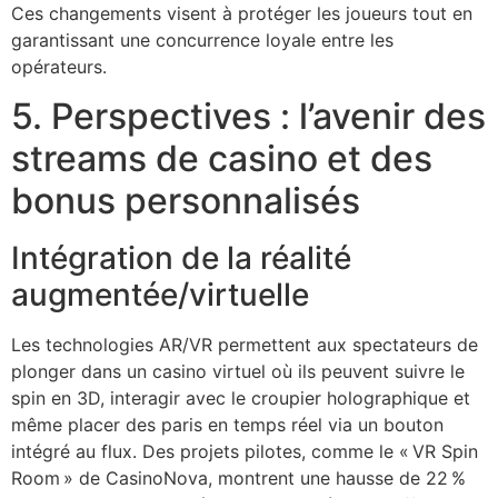
Ces changements visent à protéger les joueurs tout en
garantissant une concurrence loyale entre les
opérateurs.
5. Perspectives : l’avenir des
streams de casino et des
bonus personnalisés
Intégration de la réalité
augmentée/virtuelle
Les technologies AR/VR permettent aux spectateurs de
plonger dans un casino virtuel où ils peuvent suivre le
spin en 3D, interagir avec le croupier holographique et
même placer des paris en temps réel via un bouton
intégré au flux. Des projets pilotes, comme le « VR Spin
Room » de CasinoNova, montrent une hausse de 22 %