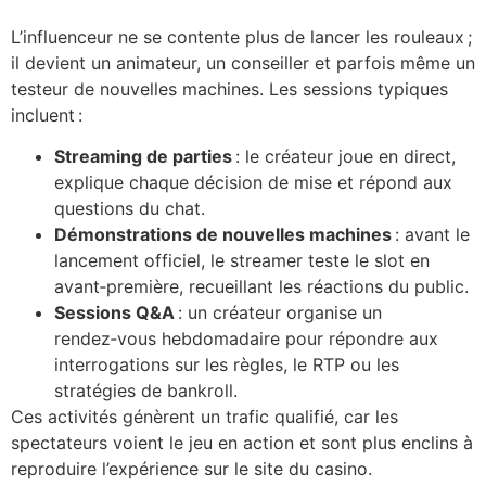
L’influenceur ne se contente plus de lancer les rouleaux ;
il devient un animateur, un conseiller et parfois même un
testeur de nouvelles machines. Les sessions typiques
incluent :
Streaming de parties
: le créateur joue en direct,
explique chaque décision de mise et répond aux
questions du chat.
Démonstrations de nouvelles machines
: avant le
lancement officiel, le streamer teste le slot en
avant‑première, recueillant les réactions du public.
Sessions Q&A
: un créateur organise un
rendez‑vous hebdomadaire pour répondre aux
interrogations sur les règles, le RTP ou les
stratégies de bankroll.
Ces activités génèrent un trafic qualifié, car les
spectateurs voient le jeu en action et sont plus enclins à
reproduire l’expérience sur le site du casino.