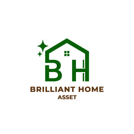
Skip
to
content