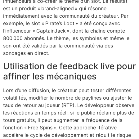
influenceurs à co‑créer le thème d’un slot. Le résultat
est un produit « brand‑aligned » qui résonne
immédiatement avec la communauté du créateur. Par
exemple, le slot « Pirate’s Loot » a été conçu avec
l’influenceur « CaptainJack », dont la chaîne compte
800 000 abonnés. Le thème, les symboles et même le
son ont été validés par la communauté via des
sondages en direct.
Utilisation de feedback live pour
affiner les mécaniques
Lors d’une diffusion, le créateur peut tester différentes
volatilités, modifier le nombre de paylines ou ajuster le
taux de retour au joueur (RTP). Le développeur observe
les réactions en temps réel : si le public réclame plus de
tours gratuits, il peut augmenter la fréquence de la
fonction « Free Spins ». Cette approche itérative
accélère le cycle de développement et réduit le risque