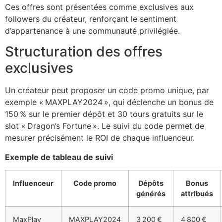
Ces offres sont présentées comme exclusives aux
followers du créateur, renforçant le sentiment
d’appartenance à une communauté privilégiée.
Structuration des offres
exclusives
Un créateur peut proposer un code promo unique, par
exemple « MAXPLAY2024 », qui déclenche un bonus de
150 % sur le premier dépôt et 30 tours gratuits sur le
slot « Dragon’s Fortune ». Le suivi du code permet de
mesurer précisément le ROI de chaque influenceur.
Exemple de tableau de suivi
Influenceur
Code promo
Dépôts
Bonus
générés
attribués
MaxPlay
MAXPLAY2024
3 200 €
4 800 €