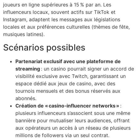
joueurs en ligne supérieures à 15 % par an. Les
influenceurs locaux, souvent actifs sur TikTok et
Instagram, adaptent les messages aux législations
locales et aux préférences culturelles (thèmes de fête,
musiques latines).
Scénarios possibles
Partenariat exclusif avec une plateforme de
streaming
: un casino pourrait signer un accord de
visibilité exclusive avec Twitch, garantissant un
espace dédié aux jeux de casino, avec des
tournois mensuels et des bonus réservés aux
abonnés.
Création de « casino‑influencer networks »
:
plusieurs influenceurs s’associent sous une même
bannière pour mutualiser leurs audiences, offrant
aux opérateurs un accès à un réseau de plusieurs
millions de followers via un seul contrat.