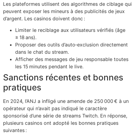
Les plateformes utilisent des algorithmes de ciblage qui
peuvent exposer les mineurs à des publicités de jeux
d’argent. Les casinos doivent donc :
Limiter le reciblage aux utilisateurs vérifiés (âge
≥ 18 ans).
Proposer des outils d’auto‑exclusion directement
dans le chat du stream.
Afficher des messages de jeu responsable toutes
les 15 minutes pendant le live.
Sanctions récentes et bonnes
pratiques
En 2024, l’ANJ a infligé une amende de 250 000 € à un
opérateur qui n’avait pas indiqué le caractère
sponsorisé d’une série de streams Twitch. En réponse,
plusieurs casinos ont adopté les bonnes pratiques
suivantes :