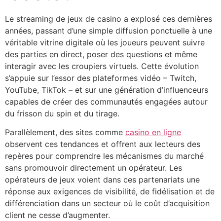
Le streaming de jeux de casino a explosé ces dernières
années, passant d’une simple diffusion ponctuelle à une
véritable vitrine digitale où les joueurs peuvent suivre
des parties en direct, poser des questions et même
interagir avec les croupiers virtuels. Cette évolution
s’appuie sur l’essor des plateformes vidéo – Twitch,
YouTube, TikTok – et sur une génération d’influenceurs
capables de créer des communautés engagées autour
du frisson du spin et du tirage.
Parallèlement, des sites comme
casino en ligne
observent ces tendances et offrent aux lecteurs des
repères pour comprendre les mécanismes du marché
sans promouvoir directement un opérateur. Les
opérateurs de jeux voient dans ces partenariats une
réponse aux exigences de visibilité, de fidélisation et de
différenciation dans un secteur où le coût d’acquisition
client ne cesse d’augmenter.