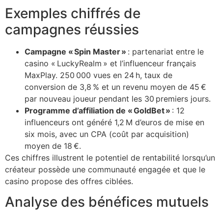
Exemples chiffrés de
campagnes réussies
Campagne « Spin Master »
: partenariat entre le
casino « LuckyRealm » et l’influenceur français
MaxPlay. 250 000 vues en 24 h, taux de
conversion de 3,8 % et un revenu moyen de 45 €
par nouveau joueur pendant les 30 premiers jours.
Programme d’affiliation de « GoldBet »
: 12
influenceurs ont généré 1,2 M d’euros de mise en
six mois, avec un CPA (coût par acquisition)
moyen de 18 €.
Ces chiffres illustrent le potentiel de rentabilité lorsqu’un
créateur possède une communauté engagée et que le
casino propose des offres ciblées.
Analyse des bénéfices mutuels