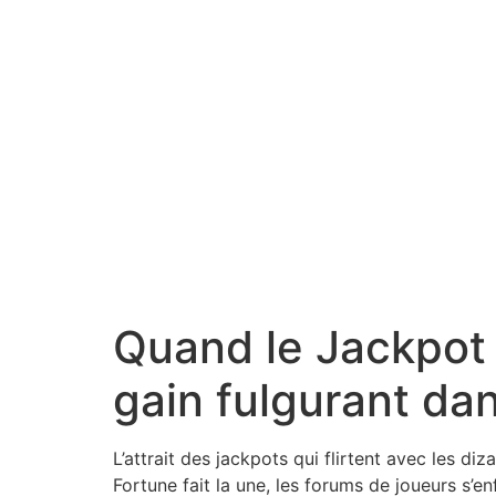
Quand le Jackpot 
gain fulgurant da
L’attrait des jackpots qui flirtent avec les 
Fortune fait la une, les forums de joueurs s’