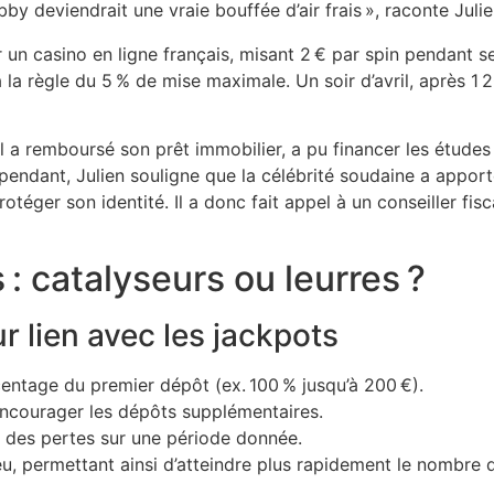
 deviendrait une vraie bouffée d’air frais », raconte Julien 
 un casino en ligne français, misant 2 € par spin pendant s
 à la règle du 5 % de mise maximale. Un soir d’avril, après 1
 il a remboursé son prêt immobilier, a pu financer les étude
pendant, Julien souligne que la célébrité soudaine a apporté
protéger son identité. Il a donc fait appel à un conseiller fi
: catalyseurs ou leurres ?
r lien avec les jackpots
ntage du premier dépôt (ex. 100 % jusqu’à 200 €).
encourager les dépôts supplémentaires.
 des pertes sur une période donnée.
u, permettant ainsi d’atteindre plus rapidement le nombre 