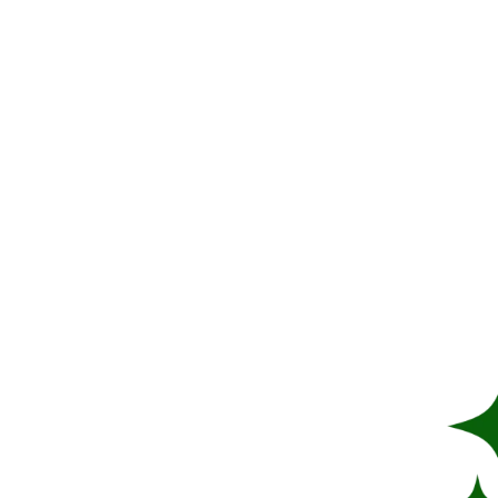
Skip
to
content