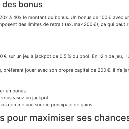
le des bonus
 20x à 40x le montant du bonus. Un bonus de 100 € avec u
mposent des limites de retrait (ex. max 200 €), ce qui peut r
 € sur un jeu à jackpot de 0,5 % du pool. En 12 h de jeu, il 
, préférant jouer avec son propre capital de 200 €. Il n’a j
ter un bonus.
i vous visez un jackpot.
 pas comme une source principale de gains.
s pour maximiser ses chances 