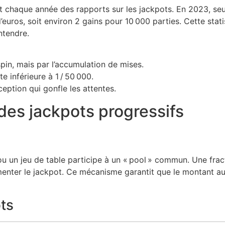
ent chaque année des rapports sur les jackpots. En 2023, s
’euros, soit environ 2 gains pour 10 000 parties. Cette stat
ntendre.
spin, mais par l’accumulation de mises.
te inférieure à 1 / 50 000.
ception qui gonfle les attentes.
des jackpots progressifs
 un jeu de table participe à un « pool » commun. Une fract
imenter le jackpot. Ce mécanisme garantit que le montant a
ots