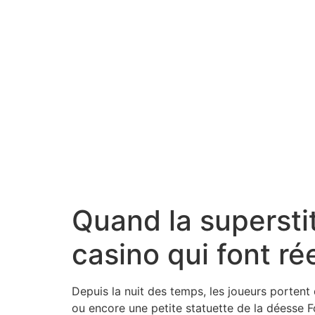
Quand la supersti
casino qui font ré
Depuis la nuit des temps, les joueurs portent 
ou encore une petite statuette de la déesse 