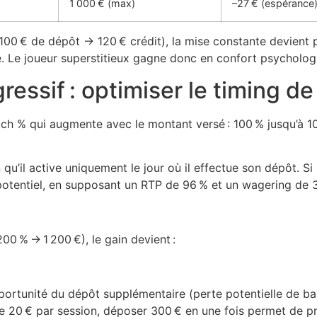
1 000 € (max)
–27 € (espérance
100 € de dépôt → 120 € crédit), la mise constante devient p
e. Le joueur superstitieux gagne donc en confort psycholo
essif : optimiser le timing de
ch % qui augmente avec le montant versé : 100 % jusqu’à 10
u’il active uniquement le jour où il effectue son dépôt. Si
potentiel, en supposant un RTP de 96 % et un wagering de 30
0 % → 1 200 €), le gain devient :
pportunité du dépôt supplémentaire (perte potentielle de ban
se 20 € par session, déposer 300 € en une fois permet de p