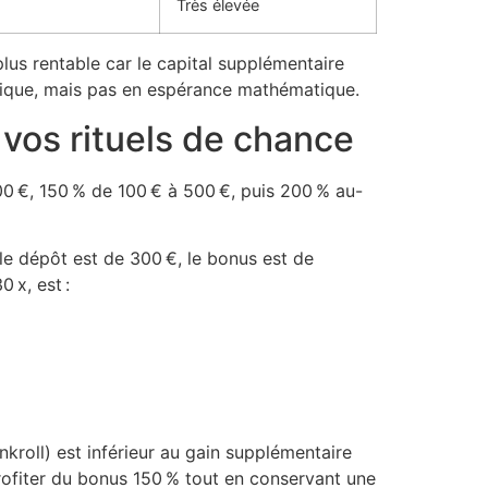
)
Très élevée
lus rentable car le capital supplémentaire
gique, mais pas en espérance mathématique.
 vos rituels de chance
0 €, 150 % de 100 € à 500 €, puis 200 % au-
 le dépôt est de 300 €, le bonus est de
 x, est :
kroll) est inférieur au gain supplémentaire
rofiter du bonus 150 % tout en conservant une