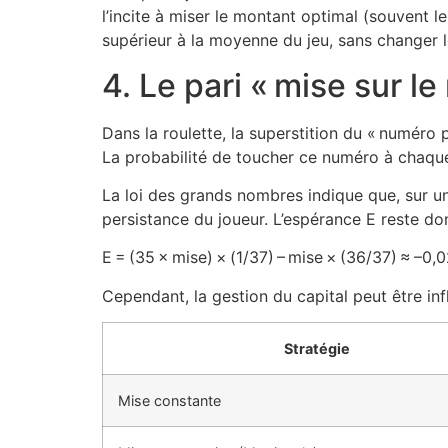
l’incite à miser le montant optimal (souvent l
supérieur à la moyenne du jeu, sans changer l
4. Le pari « mise sur 
Dans la roulette, la superstition du « numér
La probabilité de toucher ce numéro à chaque
La loi des grands nombres indique que, sur un
persistance du joueur. L’espérance E reste don
E = (35 × mise) × (1/37) – mise × (36/37) ≈ –0,
Cependant, la gestion du capital peut être in
Stratégie
Mise constante