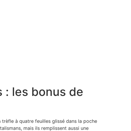
 : les bonus de
trèfle à quatre feuilles glissé dans la poche
alismans, mais ils remplissent aussi une