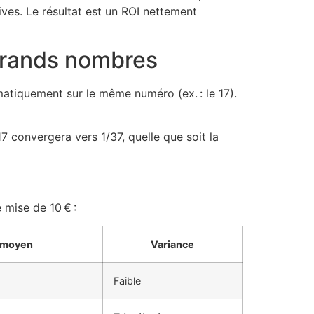
ives. Le résultat est un ROI nettement
 grands nombres
atiquement sur le même numéro (ex. : le 17).
7 convergera vers 1/37, quelle que soit la
 mise de 10 € :
 moyen
Variance
Faible