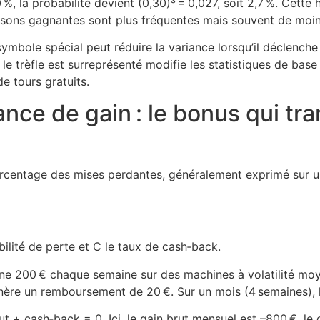
 %, la probabilité devient (0,30)³ = 0,027, soit 2,7 %. Cett
isons gagnantes sont plus fréquentes mais souvent de moin
symbole spécial peut réduire la variance lorsqu’il déclench
 le trèfle est surreprésenté modifie les statistiques de base
 tours gratuits.
nce de gain : le bonus qui tra
centage des mises perdantes, généralement exprimé sur un
bilité de perte et C le taux de cash‑back.
nne 200 € chaque semaine sur des machines à volatilité mo
nère un remboursement de 20 €. Sur un mois (4 semaines), l
brut + cash‑back = 0. Ici, le gain brut mensuel est –800 €, 