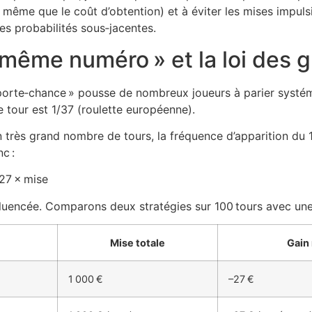
e même que le coût d’obtention) et à éviter les mises impuls
es probabilités sous‑jacentes.
le même numéro » et la loi des
o porte‑chance » pousse de nombreux joueurs à parier systém
 tour est 1/37 (roulette européenne).
 très grand nombre de tours, la fréquence d’apparition du 1
c :
027 × mise
fluencée. Comparons deux stratégies sur 100 tours avec une
Mise totale
Gain
1 000 €
–27 €