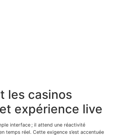
t les casinos
et expérience live
le interface ; il attend une réactivité
en temps réel. Cette exigence s’est accentuée