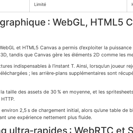
Limité
 graphique : WebGL, HTML5 Ca
WebGL et HTML5 Canvas a permis d’exploiter la puissance
e en 3D, tandis que Canvas gère les éléments 2D comme les 
ures indispensables à l’instant T. Ainsi, lorsqu’un joueur rej
 téléchargées ; les arrière‑plans supplémentaires sont récup
a taille des assets de 30 % en moyenne, et les spritesheet
s HTTP.
environ 2,5 s de chargement initial, alors qu’une table de bl
ant une expérience nettement plus fluide.
ng ultra‑rapides : WebRTC et 