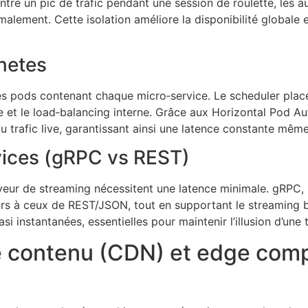
ntre un pic de trafic pendant une session de roulette, les
rmalement. Cette isolation améliore la disponibilité globale
netes
s pods contenant chaque micro‑service. Le scheduler place
e et le load‑balancing interne. Grâce aux Horizontal Pod Aut
trafic live, garantissant ainsi une latence constante même 
vices (gRPC vs REST)
rveur de streaming nécessitent une latence minimale. gRPC, 
rs à ceux de REST/JSON, tout en supportant le streaming bid
i instantanées, essentielles pour maintenir l’illusion d’une 
e contenu (CDN) et edge comp