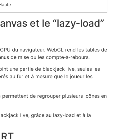
Haute
nvas et le “lazy‑load”
 GPU du navigateur. WebGL rend les tables de
menus de mise ou les compte‑à‑rebours.
oint une partie de blackjack live, seules les
érés au fur et à mesure que le joueur les
s permettent de regrouper plusieurs icônes en
ackjack live, grâce au lazy‑load et à la
SRT