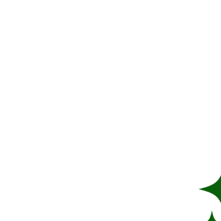
Skip
to
content