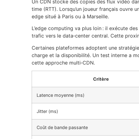
Un CDN stocke des copies des flux vidéo dan
time (RTT). Lorsqu’un joueur français ouvre un
edge situé à Paris ou à Marseille.
L’edge computing va plus loin : il exécute des
trafic vers le data‑center central. Cette prox
Certaines plateformes adoptent une stratégie 
charge et la disponibilité. Un test interne a 
cette approche multi‑CDN.
Critère
Latence moyenne (ms)
Jitter (ms)
Coût de bande passante