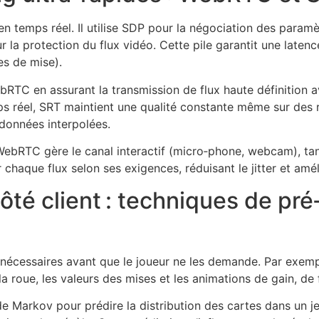
temps réel. Il utilise SDP pour la négociation des paramèt
la protection du flux vidéo. Cette pile garantit une latence
es de mise).
RTC en assurant la transmission de flux haute définition 
s réel, SRT maintient une qualité constante même sur des r
 données interpolées.
WebRTC gère le canal interactif (micro‑phone, webcam), tan
chaque flux selon ses exigences, réduisant le jitter et améli
ôté client : techniques de pré
 nécessaires avant que le joueur ne les demande. Par exemp
 la roue, les valeurs des mises et les animations de gain, d
e Markov pour prédire la distribution des cartes dans un j