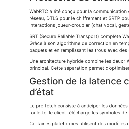
WebRTC a été conçu pour la communication en 
réseau, DTLS pour le chiffrement et SRTP pour 
interactions joueur‑croupier (chat vocal, gest
SRT (Secure Reliable Transport) complète Web
Grâce à son algorithme de correction en temp
paquets et en remplissant les trous avec des
Une architecture hybride combine les deux : 
principal. Cette séparation permet d’optimiser 
Gestion de la latence c
d’état
Le pré‑fetch consiste à anticiper les données
roulette, le client télécharge les symboles de
Certaines plateformes utilisent des modèles d