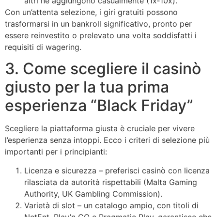
altri ne aggiungono casualmente (1x‑10x).
Con un’attenta selezione, i giri gratuiti possono
trasformarsi in un bankroll significativo, pronto per
essere reinvestito o prelevato una volta soddisfatti i
requisiti di wagering.
3. Come scegliere il casinò
giusto per la tua prima
esperienza “Black Friday”
Scegliere la piattaforma giusta è cruciale per vivere
l’esperienza senza intoppi. Ecco i criteri di selezione più
importanti per i principianti:
Licenza e sicurezza – preferisci casinò con licenza
rilasciata da autorità rispettabili (Malta Gaming
Authority, UK Gambling Commission).
Varietà di slot – un catalogo ampio, con titoli di
NetEnt, Play’n GO e Pragmatic Play, garantisce che