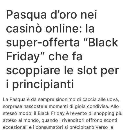
Pasqua d’oro nei
casinò online: la
super‑offerta “Black
Friday” che fa
scoppiare le slot per
i principianti
La Pasqua è da sempre sinonimo di caccia alle uova,
sorprese nascoste e momenti di gioia condivisa. Allo
stesso modo, il Black Friday è l’evento di shopping più
atteso al mondo, quando i rivenditori offrono sconti
eccezionali e i consumatori si precipitano verso le