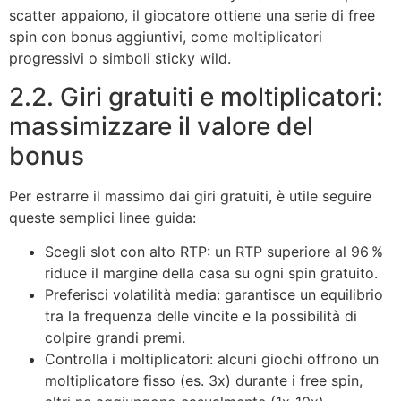
scatter appaiono, il giocatore ottiene una serie di free
spin con bonus aggiuntivi, come moltiplicatori
progressivi o simboli sticky wild.
2.2. Giri gratuiti e moltiplicatori:
massimizzare il valore del
bonus
Per estrarre il massimo dai giri gratuiti, è utile seguire
queste semplici linee guida:
Scegli slot con alto RTP: un RTP superiore al 96 %
riduce il margine della casa su ogni spin gratuito.
Preferisci volatilità media: garantisce un equilibrio
tra la frequenza delle vincite e la possibilità di
colpire grandi premi.
Controlla i moltiplicatori: alcuni giochi offrono un
moltiplicatore fisso (es. 3x) durante i free spin,