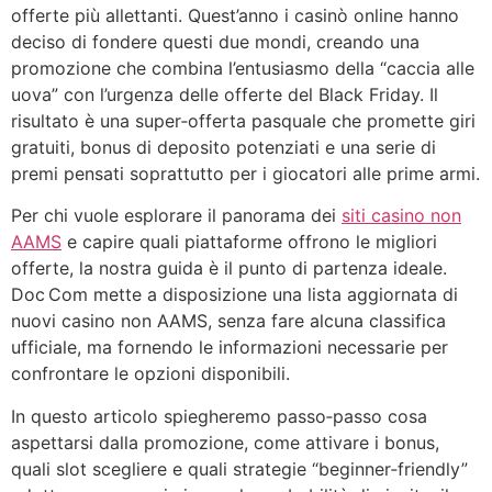
offerte più allettanti. Quest’anno i casinò online hanno
deciso di fondere questi due mondi, creando una
promozione che combina l’entusiasmo della “caccia alle
uova” con l’urgenza delle offerte del Black Friday. Il
risultato è una super‑offerta pasquale che promette giri
gratuiti, bonus di deposito potenziati e una serie di
premi pensati soprattutto per i giocatori alle prime armi.
Per chi vuole esplorare il panorama dei
siti casino non
AAMS
e capire quali piattaforme offrono le migliori
offerte, la nostra guida è il punto di partenza ideale.
Doc Com mette a disposizione una lista aggiornata di
nuovi casino non AAMS, senza fare alcuna classifica
ufficiale, ma fornendo le informazioni necessarie per
confrontare le opzioni disponibili.
In questo articolo spiegheremo passo‑passo cosa
aspettarsi dalla promozione, come attivare i bonus,
quali slot scegliere e quali strategie “beginner‑friendly”