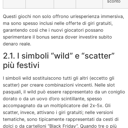
sconto
Questi giochi non solo offrono un’esperienza immersiva,
ma sono spesso inclusi nelle offerte di giri gratuiti,
garantendo così che i nuovi giocatori possano
sperimentare il bonus senza dover investire subito
denaro reale.
2.1. I simboli “wild” e “scatter”
più festivi
I simboli wild sostituiscono tutti gli altri (eccetto gli
scatter) per creare combinazioni vincenti. Nelle slot
pasquali, il wild può essere rappresentato da un coniglio
dorato o da un uovo d’oro scintillante, spesso
accompagnato da un moltiplicatore del 2x‑5x. Gli
scatter, invece, attivano i giri gratuiti; nelle versioni
tematiche, sono tipicamente rappresentati da cesti di
dolci o da cartelloni “Black Friday”. Quando tre o più