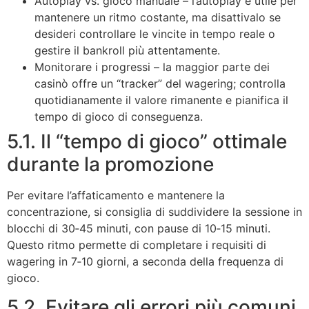
Autoplay vs. gioco manuale – l’autoplay è utile per
mantenere un ritmo costante, ma disattivalo se
desideri controllare le vincite in tempo reale o
gestire il bankroll più attentamente.
Monitorare i progressi – la maggior parte dei
casinò offre un “tracker” del wagering; controlla
quotidianamente il valore rimanente e pianifica il
tempo di gioco di conseguenza.
5.1. Il “tempo di gioco” ottimale
durante la promozione
Per evitare l’affaticamento e mantenere la
concentrazione, si consiglia di suddividere la sessione in
blocchi di 30‑45 minuti, con pause di 10‑15 minuti.
Questo ritmo permette di completare i requisiti di
wagering in 7‑10 giorni, a seconda della frequenza di
gioco.
5.2. Evitare gli errori più comuni