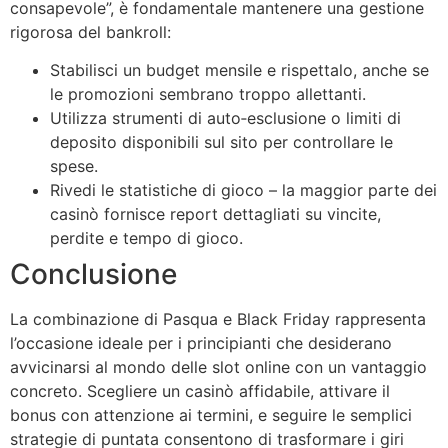
consapevole”, è fondamentale mantenere una gestione
rigorosa del bankroll:
Stabilisci un budget mensile e rispettalo, anche se
le promozioni sembrano troppo allettanti.
Utilizza strumenti di auto‑esclusione o limiti di
deposito disponibili sul sito per controllare le
spese.
Rivedi le statistiche di gioco – la maggior parte dei
casinò fornisce report dettagliati su vincite,
perdite e tempo di gioco.
Conclusione
La combinazione di Pasqua e Black Friday rappresenta
l’occasione ideale per i principianti che desiderano
avvicinarsi al mondo delle slot online con un vantaggio
concreto. Scegliere un casinò affidabile, attivare il
bonus con attenzione ai termini, e seguire le semplici
strategie di puntata consentono di trasformare i giri