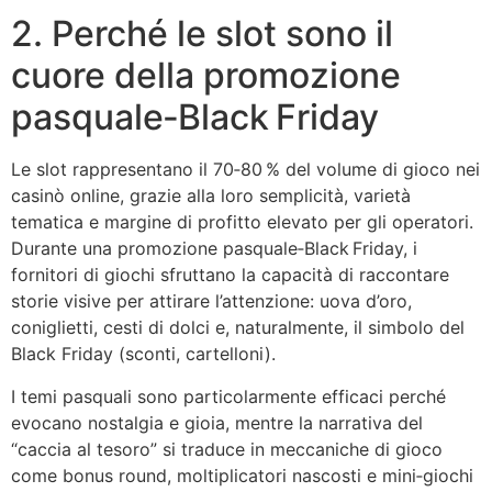
2. Perché le slot sono il
cuore della promozione
pasquale‑Black Friday
Le slot rappresentano il 70‑80 % del volume di gioco nei
casinò online, grazie alla loro semplicità, varietà
tematica e margine di profitto elevato per gli operatori.
Durante una promozione pasquale‑Black Friday, i
fornitori di giochi sfruttano la capacità di raccontare
storie visive per attirare l’attenzione: uova d’oro,
coniglietti, cesti di dolci e, naturalmente, il simbolo del
Black Friday (sconti, cartelloni).
I temi pasquali sono particolarmente efficaci perché
evocano nostalgia e gioia, mentre la narrativa del
“caccia al tesoro” si traduce in meccaniche di gioco
come bonus round, moltiplicatori nascosti e mini‑giochi