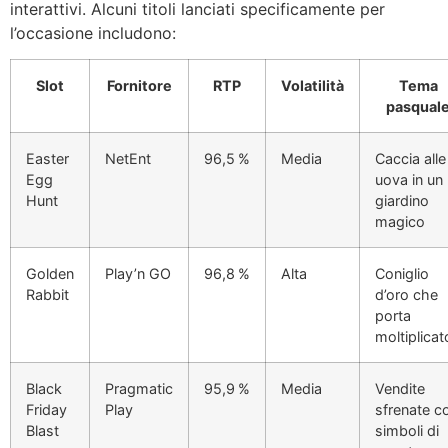
interattivi. Alcuni titoli lanciati specificamente per
l’occasione includono:
Slot
Fornitore
RTP
Volatilità
Tema
pasqual
Easter
NetEnt
96,5 %
Media
Caccia alle
Egg
uova in un
Hunt
giardino
magico
Golden
Play’n GO
96,8 %
Alta
Coniglio
Rabbit
d’oro che
porta
moltiplicat
Black
Pragmatic
95,9 %
Media
Vendite
Friday
Play
sfrenate c
Blast
simboli di