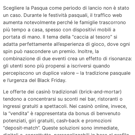
Scegliere la Pasqua come periodo di lancio non è stato
un caso. Durante le festività pasquali, il traffico web
aumenta notevolmente perché le famiglie trascorrono
più tempo a casa, spesso con dispositivi mobili a
portata di mano. Il tema della “caccia al tesoro” si
adatta perfettamente all’esperienza di gioco, dove ogni
spin può nascondere un premio. Inoltre, la
combinazione di due eventi crea un effetto di risonanza:
gli utenti sono più propensi a iscriversi quando
percepiscono un duplice valore – la tradizione pasquale
e l’urgenza del Black Friday.
Le offerte dei casinò tradizionali (brick‑and‑mortar)
tendono a concentrarsi su sconti nei bar, ristoranti o
ingressi gratuiti a spettacoli. Nei casinò online, invece,
la “vendita” è rappresentata da bonus di benvenuto
potenziati, giri gratuiti, cash‑back e promozioni
“deposit‑match”. Queste soluzioni sono immediate,
digitali e, soprattutto, personalizzabili in base al profilo