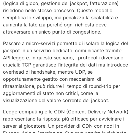
(logica di gioco, gestione del jackpot, fatturazione)
risiedono nello stesso processo. Questo modello
semplifica lo sviluppo, ma penalizza la scalabilità e
aumenta la latenza perché ogni richiesta deve
attraversare un unico punto di congestione.
Passare a micro‑servizi permette di isolare la logica del
jackpot in un servizio dedicato, comunicante tramite
API leggere. In questo scenario, i protocolli diventano
cruciali: TCP garantisce l’integrità dei dati ma introduce
overhead di handshake, mentre UDP, se
opportunamente gestito con meccanismi di
ritrasmissione, può ridurre il tempo di round‑trip per
aggiornamenti di stato non critici, come la
visualizzazione del valore corrente del jackpot.
L’edge‑computing e le CDN (Content Delivery Network)
rappresentano la risposta più efficace per avvicinare i
server al giocatore. Un provider di CDN con nodi in
Europa, Asia e America del Sud può servire le richieste