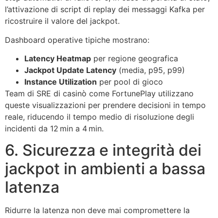
l’attivazione di script di replay dei messaggi Kafka per
ricostruire il valore del jackpot.
Dashboard operative tipiche mostrano:
Latency Heatmap
per regione geografica
Jackpot Update Latency
(media, p95, p99)
Instance Utilization
per pool di gioco
Team di SRE di casinò come FortunePlay utilizzano
queste visualizzazioni per prendere decisioni in tempo
reale, riducendo il tempo medio di risoluzione degli
incidenti da 12 min a 4 min.
6. Sicurezza e integrità dei
jackpot in ambienti a bassa
latenza
Ridurre la latenza non deve mai compromettere la