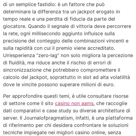
di un semplice fastidio: è un fattore che può
determinare la differenza tra un jackpot erogato in
tempo reale e una perdita di fiducia da parte del
giocatore. Quando il segnale di vittoria deve percorrere
la rete, ogni millisecondo aggiunto influisce sulla
precisione del conteggio delle combinazioni vincenti e
sulla rapidità con cui il premio viene accreditato.
Un’esperienza “zero‑lag” non solo migliora la percezione
di fluidità, ma riduce anche il rischio di errori di
sincronizzazione che potrebbero compromettere il
calcolo del jackpot, soprattutto in slot ad alta volatilità
dove le vincite possono superare milioni di euro.
Per approfondire questi temi, è utile consultare risorse
di settore come il sito
casino non aams
, che raccoglie
dati comparativi e case study su diverse architetture di
server. Il Journalofpragmatism, infatti, è una piattaforma
di riferimento per chi desidera confrontare le soluzioni
tecniche impiegate nei migliori casino online, senza