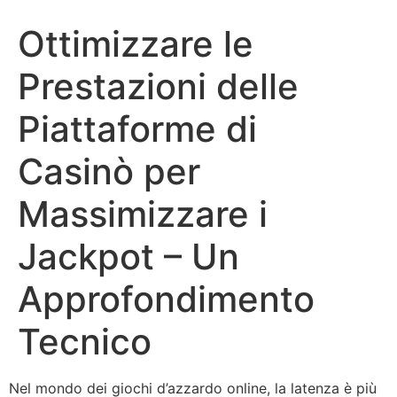
Ottimizzare le
Prestazioni delle
Piattaforme di
Casinò per
Massimizzare i
Jackpot – Un
Approfondimento
Tecnico
Nel mondo dei giochi d’azzardo online, la latenza è più