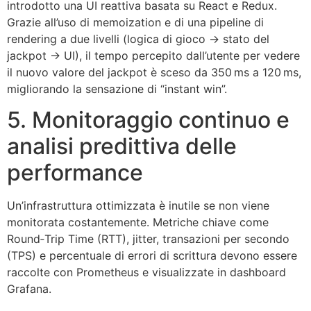
introdotto una UI reattiva basata su React e Redux.
Grazie all’uso di memoization e di una pipeline di
rendering a due livelli (logica di gioco → stato del
jackpot → UI), il tempo percepito dall’utente per vedere
il nuovo valore del jackpot è sceso da 350 ms a 120 ms,
migliorando la sensazione di “instant win”.
5. Monitoraggio continuo e
analisi predittiva delle
performance
Un’infrastruttura ottimizzata è inutile se non viene
monitorata costantemente. Metriche chiave come
Round‑Trip Time (RTT), jitter, transazioni per secondo
(TPS) e percentuale di errori di scrittura devono essere
raccolte con Prometheus e visualizzate in dashboard
Grafana.