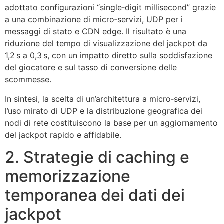
adottato configurazioni “single‑digit millisecond” grazie
a una combinazione di micro‑servizi, UDP per i
messaggi di stato e CDN edge. Il risultato è una
riduzione del tempo di visualizzazione del jackpot da
1,2 s a 0,3 s, con un impatto diretto sulla soddisfazione
del giocatore e sul tasso di conversione delle
scommesse.
In sintesi, la scelta di un’architettura a micro‑servizi,
l’uso mirato di UDP e la distribuzione geografica dei
nodi di rete costituiscono la base per un aggiornamento
del jackpot rapido e affidabile.
2. Strategie di caching e
memorizzazione
temporanea dei dati dei
jackpot