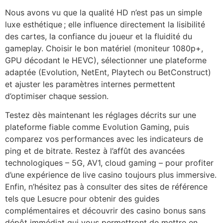
Nous avons vu que la qualité HD n’est pas un simple
luxe esthétique ; elle influence directement la lisibilité
des cartes, la confiance du joueur et la fluidité du
gameplay. Choisir le bon matériel (moniteur 1080p+,
GPU décodant le HEVC), sélectionner une plateforme
adaptée (Evolution, NetEnt, Playtech ou BetConstruct)
et ajuster les paramètres internes permettent
d’optimiser chaque session.
Testez dès maintenant les réglages décrits sur une
plateforme fiable comme Evolution Gaming, puis
comparez vos performances avec les indicateurs de
ping et de bitrate. Restez à l’affût des avancées
technologiques – 5G, AV1, cloud gaming – pour profiter
d’une expérience de live casino toujours plus immersive.
Enfin, n’hésitez pas à consulter des sites de référence
tels que Lesucre pour obtenir des guides
complémentaires et découvrir des casino bonus sans
dépôt immédiat qui vous permettront de mettre en