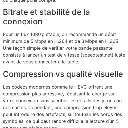
Bitrate et stabilité de la
connexion
Pour un flux 1080 p stable, on recommande un débit
minimum de 5 Mbps en H.264 et de 3 Mbps en H.265.
Une façon simple de vérifier votre bande passante
consiste à lancer un test de vitesse (speedtest.net) juste
avant de vous connecter à la table.
Compression vs qualité visuelle
Les codecs modernes comme le HEVC offrent une
compression plus agressive, réduisant la charge sur
votre connexion sans sacrifier les détails des jetons ou
des cartes. Cependant, une compression trop élevée
peut introduire des artefacts, surtout sur les bords des
symboles, ce qui peut rendre difficile la lecture d’un 5
de cœur en pleine action.