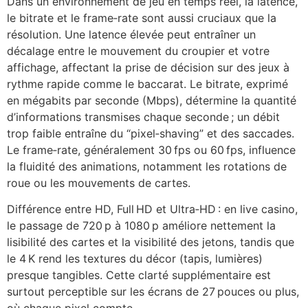
Dans un environnement de jeu en temps réel, la latence,
le bitrate et le frame‑rate sont aussi cruciaux que la
résolution. Une latence élevée peut entraîner un
décalage entre le mouvement du croupier et votre
affichage, affectant la prise de décision sur des jeux à
rythme rapide comme le baccarat. Le bitrate, exprimé
en mégabits par seconde (Mbps), détermine la quantité
d’informations transmises chaque seconde ; un débit
trop faible entraîne du “pixel‑shaving” et des saccades.
Le frame‑rate, généralement 30 fps ou 60 fps, influence
la fluidité des animations, notamment les rotations de
roue ou les mouvements de cartes.
Différence entre HD, Full HD et Ultra‑HD : en live casino,
le passage de 720 p à 1080 p améliore nettement la
lisibilité des cartes et la visibilité des jetons, tandis que
le 4 K rend les textures du décor (tapis, lumières)
presque tangibles. Cette clarté supplémentaire est
surtout perceptible sur les écrans de 27 pouces ou plus,
où chaque pixel compte.