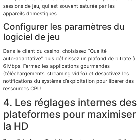
sessions de jeu, qui est souvent saturée par les
appareils domestiques.
Configurer les paramètres du
logiciel de jeu
Dans le client du casino, choisissez “Qualité
auto‑adaptative” puis définissez un plafond de bitrate à
6 Mbps. Fermez les applications gourmandes
(téléchargements, streaming vidéo) et désactivez les
notifications du système d’exploitation pour libérer des
ressources CPU.
4. Les réglages internes des
plateformes pour maximiser
la HD