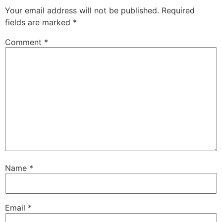
Your email address will not be published.
Required
fields are marked
*
Comment
*
Name
*
Email
*