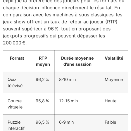
explique la préférence des joueurs pour les formats où
chaque décision influence directement le résultat. En
comparaison avec les machines à sous classiques, les
jeux‑show offrent un taux de retour au joueur (RTP)
souvent supérieur à 96 %, tout en proposant des
jackpots progressifs qui peuvent dépasser les
200 000 €.
Format
RTP
Durée moyenne
Volatilité
moyen
d’une session
Quiz
96,2 %
8‑10 min
Moyenne
télévisé
Course
95,8 %
12‑15 min
Haute
virtuelle
Puzzle
96,5 %
6‑9 min
Faible
interactif