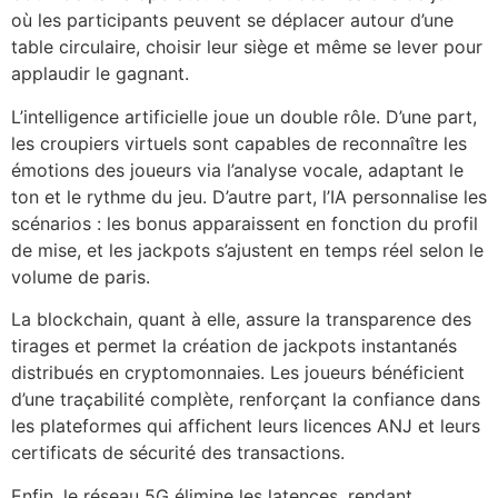
où les participants peuvent se déplacer autour d’une
table circulaire, choisir leur siège et même se lever pour
applaudir le gagnant.
L’intelligence artificielle joue un double rôle. D’une part,
les croupiers virtuels sont capables de reconnaître les
émotions des joueurs via l’analyse vocale, adaptant le
ton et le rythme du jeu. D’autre part, l’IA personnalise les
scénarios : les bonus apparaissent en fonction du profil
de mise, et les jackpots s’ajustent en temps réel selon le
volume de paris.
La blockchain, quant à elle, assure la transparence des
tirages et permet la création de jackpots instantanés
distribués en cryptomonnaies. Les joueurs bénéficient
d’une traçabilité complète, renforçant la confiance dans
les plateformes qui affichent leurs licences ANJ et leurs
certificats de sécurité des transactions.
Enfin, le réseau 5G élimine les latences, rendant