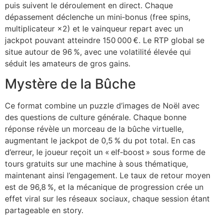
puis suivent le déroulement en direct. Chaque
dépassement déclenche un mini‑bonus (free spins,
multiplicateur ×2) et le vainqueur repart avec un
jackpot pouvant atteindre 150 000 €. Le RTP global se
situe autour de 96 %, avec une volatilité élevée qui
séduit les amateurs de gros gains.
Mystère de la Bûche
Ce format combine un puzzle d’images de Noël avec
des questions de culture générale. Chaque bonne
réponse révèle un morceau de la bûche virtuelle,
augmentant le jackpot de 0,5 % du pot total. En cas
d’erreur, le joueur reçoit un « elf‑boost » sous forme de
tours gratuits sur une machine à sous thématique,
maintenant ainsi l’engagement. Le taux de retour moyen
est de 96,8 %, et la mécanique de progression crée un
effet viral sur les réseaux sociaux, chaque session étant
partageable en story.