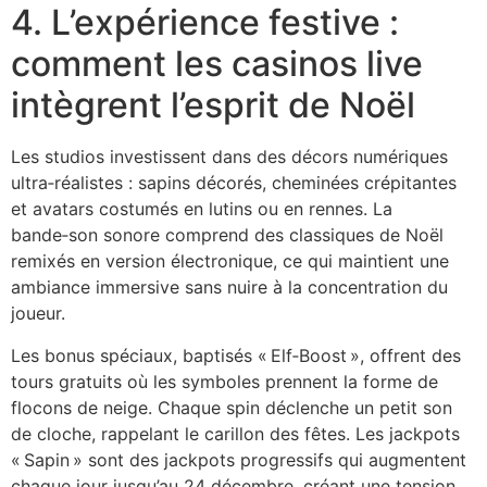
4. L’expérience festive :
comment les casinos live
intègrent l’esprit de Noël
Les studios investissent dans des décors numériques
ultra‑réalistes : sapins décorés, cheminées crépitantes
et avatars costumés en lutins ou en rennes. La
bande‑son sonore comprend des classiques de Noël
remixés en version électronique, ce qui maintient une
ambiance immersive sans nuire à la concentration du
joueur.
Les bonus spéciaux, baptisés « Elf‑Boost », offrent des
tours gratuits où les symboles prennent la forme de
flocons de neige. Chaque spin déclenche un petit son
de cloche, rappelant le carillon des fêtes. Les jackpots
« Sapin » sont des jackpots progressifs qui augmentent
chaque jour jusqu’au 24 décembre, créant une tension