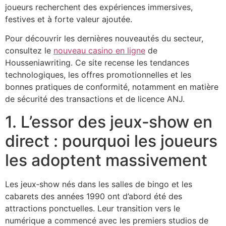
joueurs recherchent des expériences immersives,
festives et à forte valeur ajoutée.
Pour découvrir les dernières nouveautés du secteur,
consultez le
nouveau casino en ligne
de
Housseniawriting. Ce site recense les tendances
technologiques, les offres promotionnelles et les
bonnes pratiques de conformité, notamment en matière
de sécurité des transactions et de licence ANJ.
1. L’essor des jeux‑show en
direct : pourquoi les joueurs
les adoptent massivement
Les jeux‑show nés dans les salles de bingo et les
cabarets des années 1990 ont d’abord été des
attractions ponctuelles. Leur transition vers le
numérique a commencé avec les premiers studios de