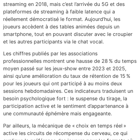
streaming en 2018, mais c’est l’arrivée du 5G et des
plateformes de streaming à faible latence qui a
réellement démocratisé le format. Aujourd’hui, les
joueurs accèdent à des tables animées depuis un
smartphone, tout en pouvant discuter avec le croupier
et les autres participants via le chat vocal.
Les chiffres publiés par les associations
professionnelles montrent une hausse de 28 % du temps
moyen passé sur les jeux‑show entre 2023 et 2025,
ainsi qu’une amélioration du taux de rétention de 15 %
pour les joueurs qui ont participé à au moins deux
sessions hebdomadaires. Ces indicateurs traduisent un
besoin psychologique fort : le suspense du tirage, la
participation active et le sentiment d’appartenance à
une communauté éphémère mais engageante.
Par ailleurs, la mécanique de « choix en temps réel »
active les circuits de récompense du cerveau, ce qui