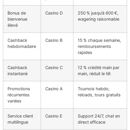
Bonus de
Casino D
250 % jusqu’à 600 €,
bienvenue
wagering raisonnable
élevé
Cashback
Casino B
15 % chaque semaine,
hebdomadaire
remboursements
rapides
Cashback
Casino C
12 % crédité main par
instantané
main, réduit le tilt
Promotions
Casino A
Tournois hebdo,
récurrentes
reloads, tours gratuits
variées
Service client
Casino E
Support 24/7, chat en
multilingue
direct efficace