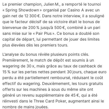
Le premier champion, Julien M., a remporté le tournoi
« Spring Showdown » organisé par Casino A avec un
gain net de 12 300 €. Dans notre interview, il a souligné
que le facteur décisif de sa victoire était le bonus de
bienvenue de 200 % jusqu’à 500 €, combiné à un pari
sans mise sur le « Pair Plus ». Ce bonus a doublé son
capital de départ, lui permettant de jouer des limites
plus élevées dès les premiers tours.
L’analyse du bonus révèle plusieurs points clés.
Premièrement, le match de dépôt est soumis à un
wagering de 30 x, mais grâce au taux de cashback de
15 % sur les pertes nettes pendant 30 jours, chaque euro
perdu a été partiellement remboursé, réduisant le coût
effectif du wagering. Deuxièmement, les tours gratuits
offerts sur les machines à sous du même site ont
généré un revenu supplémentaire de 45 €, qui a été
réinvesti dans le Three Card Poker, augmentant ainsi le
nombre de mains jouées.