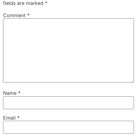
fields are marked
*
Comment
*
Name
*
Email
*