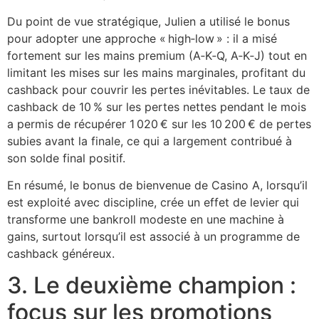
Du point de vue stratégique, Julien a utilisé le bonus
pour adopter une approche « high‑low » : il a misé
fortement sur les mains premium (A‑K‑Q, A‑K‑J) tout en
limitant les mises sur les mains marginales, profitant du
cashback pour couvrir les pertes inévitables. Le taux de
cashback de 10 % sur les pertes nettes pendant le mois
a permis de récupérer 1 020 € sur les 10 200 € de pertes
subies avant la finale, ce qui a largement contribué à
son solde final positif.
En résumé, le bonus de bienvenue de Casino A, lorsqu’il
est exploité avec discipline, crée un effet de levier qui
transforme une bankroll modeste en une machine à
gains, surtout lorsqu’il est associé à un programme de
cashback généreux.
3. Le deuxième champion :
focus sur les promotions