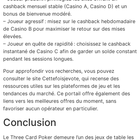
cashback mensuel stable (Casino A, Casino D) et un
bonus de bienvenue modéré.
– Joueur agressif : misez sur le cashback hebdomadaire
de Casino B pour maximiser le retour sur des mises
élevées.
– Joueur en quête de rapidité : choisissez le cashback
instantané de Casino C afin de garder un solde constant
pendant les sessions longues.
Pour approfondir vos recherches, vous pouvez
consulter le site Cettefoisjevote, qui recense des
ressources utiles sur les plateformes de jeu et les
tendances du marché. Ce portail offre également des
liens vers les meilleures offres du moment, sans
favoriser aucun opérateur en particulier.
Conclusion
Le Three Card Poker demeure l’un des jeux de table les