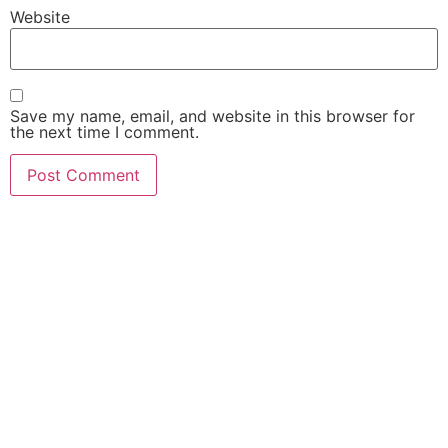
Website
Save my name, email, and website in this browser for
the next time I comment.