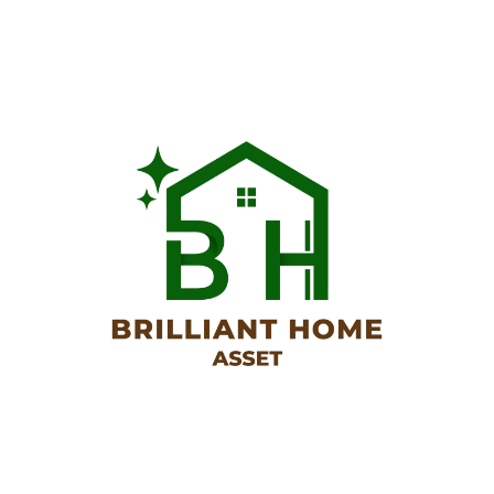
Skip
to
content