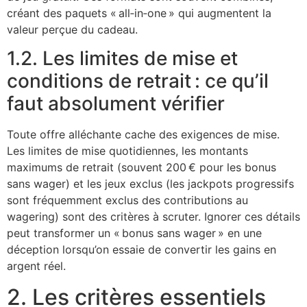
créant des paquets « all‑in‑one » qui augmentent la
valeur perçue du cadeau.
1.2. Les limites de mise et
conditions de retrait : ce qu’il
faut absolument vérifier
Toute offre alléchante cache des exigences de mise.
Les limites de mise quotidiennes, les montants
maximums de retrait (souvent 200 € pour les bonus
sans wager) et les jeux exclus (les jackpots progressifs
sont fréquemment exclus des contributions au
wagering) sont des critères à scruter. Ignorer ces détails
peut transformer un « bonus sans wager » en une
déception lorsqu’on essaie de convertir les gains en
argent réel.
2. Les critères essentiels