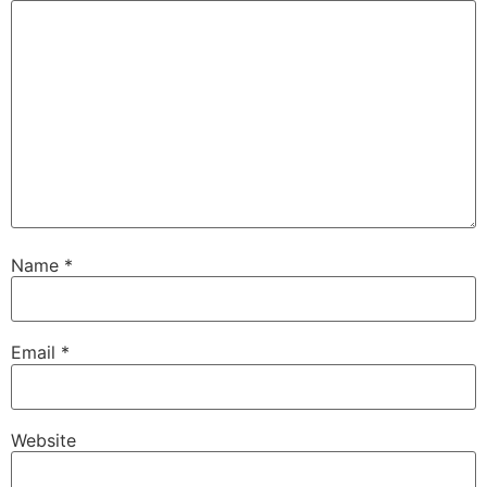
Name
*
Email
*
Website