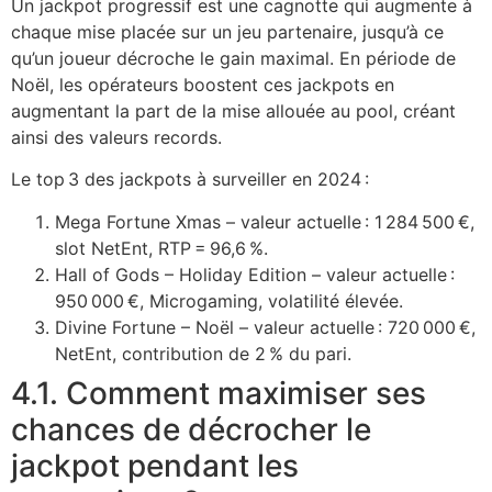
Un jackpot progressif est une cagnotte qui augmente à
chaque mise placée sur un jeu partenaire, jusqu’à ce
qu’un joueur décroche le gain maximal. En période de
Noël, les opérateurs boostent ces jackpots en
augmentant la part de la mise allouée au pool, créant
ainsi des valeurs records.
Le top 3 des jackpots à surveiller en 2024 :
Mega Fortune Xmas – valeur actuelle : 1 284 500 €,
slot NetEnt, RTP = 96,6 %.
Hall of Gods – Holiday Edition – valeur actuelle :
950 000 €, Microgaming, volatilité élevée.
Divine Fortune – Noël – valeur actuelle : 720 000 €,
NetEnt, contribution de 2 % du pari.
4.1. Comment maximiser ses
chances de décrocher le
jackpot pendant les