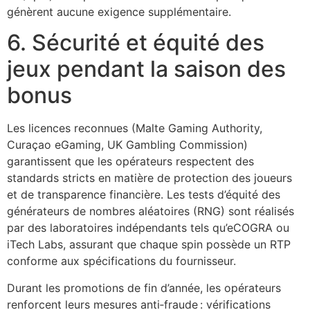
génèrent aucune exigence supplémentaire.
6. Sécurité et équité des
jeux pendant la saison des
bonus
Les licences reconnues (Malte Gaming Authority,
Curaçao eGaming, UK Gambling Commission)
garantissent que les opérateurs respectent des
standards stricts en matière de protection des joueurs
et de transparence financière. Les tests d’équité des
générateurs de nombres aléatoires (RNG) sont réalisés
par des laboratoires indépendants tels qu’eCOGRA ou
iTech Labs, assurant que chaque spin possède un RTP
conforme aux spécifications du fournisseur.
Durant les promotions de fin d’année, les opérateurs
renforcent leurs mesures anti‑fraude : vérifications