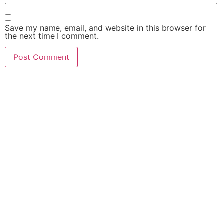
Save my name, email, and website in this browser for
the next time I comment.