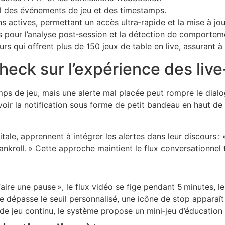
l des événements de jeu et des timestamps.
s actives, permettant un accès ultra‑rapide et la mise à 
s pour l’analyse post‑session et la détection de comporteme
s qui offrent plus de 150 jeux de table en live, assurant à l
check sur l’expérience des liv
temps de jeu, mais une alerte mal placée peut rompre le dial
oir la notification sous forme de petit bandeau en haut de 
tale, apprennent à intégrer les alertes dans leur discours :
bankroll. » Cette approche maintient le flux conversationnel 
Faire une pause », le flux vidéo se fige pendant 5 minutes, le
se dépasse le seuil personnalisé, une icône de stop apparaî
e jeu continu, le système propose un mini‑jeu d’éducation s