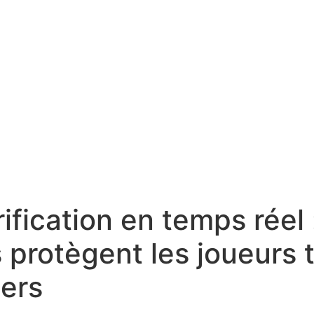
ification en temps réel
protègent les joueurs 
lers