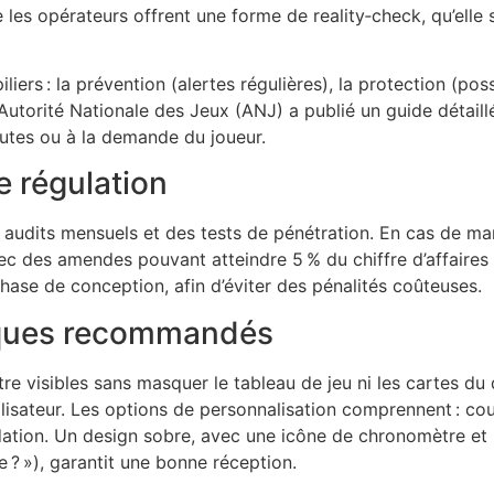
 les opérateurs offrent une forme de reality‑check, qu’elle so
liers : la prévention (alertes régulières), la protection (pos
 l’Autorité Nationale des Jeux (ANJ) a publié un guide détail
nutes ou à la demande du joueur.
de régulation
es audits mensuels et des tests de pénétration. En cas de m
vec des amendes pouvant atteindre 5 % du chiffre d’affaires 
phase de conception, afin d’éviter des pénalités coûteuses.
niques recommandés
re visibles sans masquer le tableau de jeu ni les cartes d
tilisateur. Les options de personnalisation comprennent : co
idation. Un design sobre, avec une icône de chronomètre et 
 ? »), garantit une bonne réception.