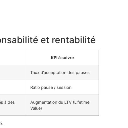
nsabilité et rentabilité
KPI à suivre
Taux d’acceptation des pauses
Ratio pause / session
és à des
Augmentation du LTV (Lifetime
Value)
é.