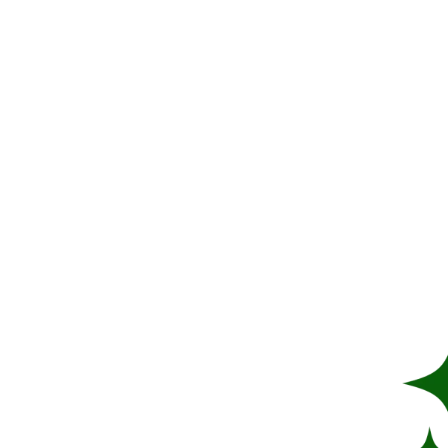
Skip
to
content