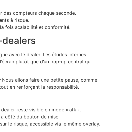
jour des compteurs chaque seconde.
nts à risque.
a fois scalabilité et conformité.
e‑dealers
ogue avec le dealer. Les études internes
l’écran plutôt que d’un pop‑up central qui
 « Nous allons faire une petite pause, comme
tout en renforçant la responsabilité.
 dealer reste visible en mode « afk ».
t à côté du bouton de mise.
ur le risque, accessible via le même overlay.