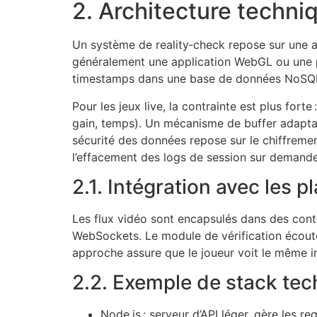
2. Architecture techni
Un système de reality‑check repose sur une ar
généralement une application WebGL ou une p
timestamps dans une base de données NoSQL 
Pour les jeux live, la contrainte est plus fo
gain, temps). Un mécanisme de buffer adaptati
sécurité des données repose sur le chiffremen
l’effacement des logs de session sur demande
2.1. Intégration avec les p
Les flux vidéo sont encapsulés dans des cont
WebSockets. Le module de vérification écoute 
approche assure que le joueur voit le même in
2.2. Exemple de stack te
Node.js : serveur d’API léger, gère les 