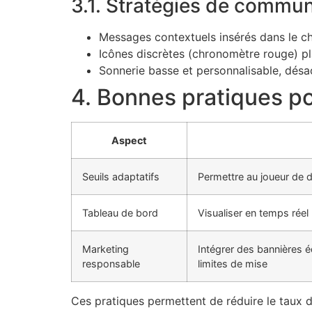
3.1. Stratégies de commun
Messages contextuels insérés dans le cha
Icônes discrètes (chronomètre rouge) pla
Sonnerie basse et personnalisable, désa
4. Bonnes pratiques pou
Aspect
Seuils adaptatifs
Permettre au joueur de d
Tableau de bord
Visualiser en temps réel 
Marketing
Intégrer des bannières 
responsable
limites de mise
Ces pratiques permettent de réduire le taux d