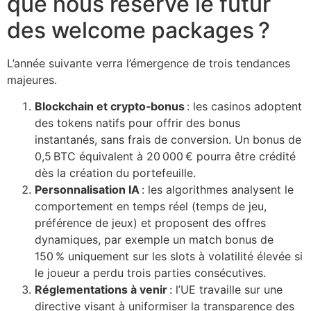
que nous réserve le futur
des welcome packages ?
L’année suivante verra l’émergence de trois tendances
majeures.
Blockchain et crypto‑bonus
: les casinos adoptent
des tokens natifs pour offrir des bonus
instantanés, sans frais de conversion. Un bonus de
0,5 BTC équivalent à 20 000 € pourra être crédité
dès la création du portefeuille.
Personnalisation IA
: les algorithmes analysent le
comportement en temps réel (temps de jeu,
préférence de jeux) et proposent des offres
dynamiques, par exemple un match bonus de
150 % uniquement sur les slots à volatilité élevée si
le joueur a perdu trois parties consécutives.
Réglementations à venir
: l’UE travaille sur une
directive visant à uniformiser la transparence des