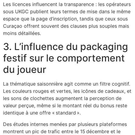
Les licences influencent la transparence : les opérateurs
sous UKGC publient leurs termes de mise dans le même
espace que la page d’inscription, tandis que ceux sous
Curaçao offrent souvent des clauses plus souples mais
moins détaillées.
3. L’influence du packaging
festif sur le comportement
du joueur
La thématique saisonnière agit comme un filtre cognitif.
Les couleurs rouges et vertes, les icônes de cadeaux, et
les sons de clochettes augmentent la perception de
valeur perçue, même si le montant réel du bonus reste
identique à une offre « standard ».
Des études internes menées par plusieurs plateformes
montrent un pic de trafic entre le 15 décembre et le