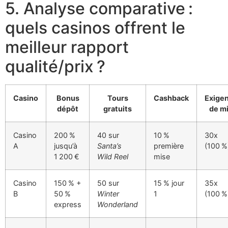
5. Analyse comparative :
quels casinos offrent le
meilleur rapport
qualité/prix ?
Casino
Bonus
Tours
Cashback
Exige
dépôt
gratuits
de m
Casino
200 %
40 sur
10 %
30x
A
jusqu’à
Santa’s
première
(100 %
1 200 €
Wild Reel
mise
Casino
150 % +
50 sur
15 % jour
35x
B
50 %
Winter
1
(100 %
express
Wonderland