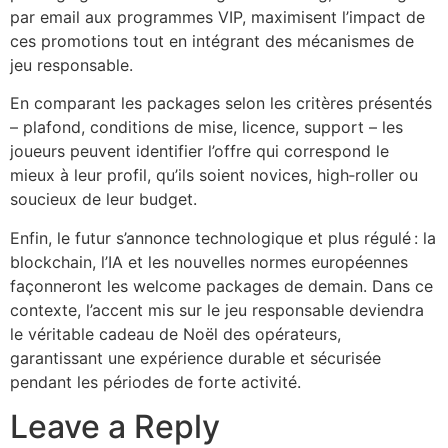
par email aux programmes VIP, maximisent l’impact de
ces promotions tout en intégrant des mécanismes de
jeu responsable.
En comparant les packages selon les critères présentés
– plafond, conditions de mise, licence, support – les
joueurs peuvent identifier l’offre qui correspond le
mieux à leur profil, qu’ils soient novices, high‑roller ou
soucieux de leur budget.
Enfin, le futur s’annonce technologique et plus régulé : la
blockchain, l’IA et les nouvelles normes européennes
façonneront les welcome packages de demain. Dans ce
contexte, l’accent mis sur le jeu responsable deviendra
le véritable cadeau de Noël des opérateurs,
garantissant une expérience durable et sécurisée
pendant les périodes de forte activité.
Leave a Reply