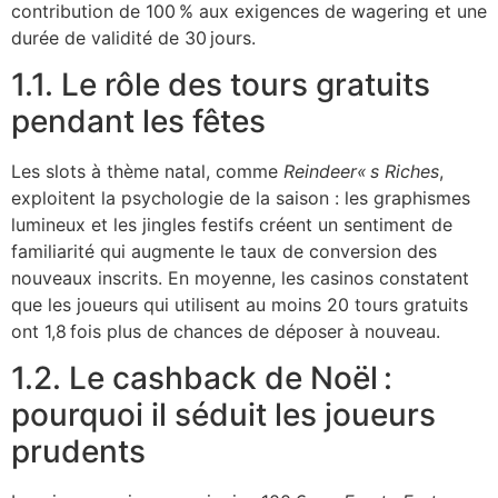
contribution de 100 % aux exigences de wagering et une
durée de validité de 30 jours.
1.1. Le rôle des tours gratuits
pendant les fêtes
Les slots à thème natal, comme
Reindeer« s Riches
,
exploitent la psychologie de la saison : les graphismes
lumineux et les jingles festifs créent un sentiment de
familiarité qui augmente le taux de conversion des
nouveaux inscrits. En moyenne, les casinos constatent
que les joueurs qui utilisent au moins 20 tours gratuits
ont 1,8 fois plus de chances de déposer à nouveau.
1.2. Le cashback de Noël :
pourquoi il séduit les joueurs
prudents