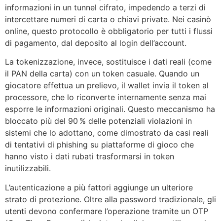
informazioni in un tunnel cifrato, impedendo a terzi di
intercettare numeri di carta o chiavi private. Nei casinò
online, questo protocollo è obbligatorio per tutti i flussi
di pagamento, dal deposito al login dell’account.
La tokenizzazione, invece, sostituisce i dati reali (come
il PAN della carta) con un token casuale. Quando un
giocatore effettua un prelievo, il wallet invia il token al
processore, che lo riconverte internamente senza mai
esporre le informazioni originali. Questo meccanismo ha
bloccato più del 90 % delle potenziali violazioni in
sistemi che lo adottano, come dimostrato da casi reali
di tentativi di phishing su piattaforme di gioco che
hanno visto i dati rubati trasformarsi in token
inutilizzabili.
L’autenticazione a più fattori aggiunge un ulteriore
strato di protezione. Oltre alla password tradizionale, gli
utenti devono confermare l’operazione tramite un OTP