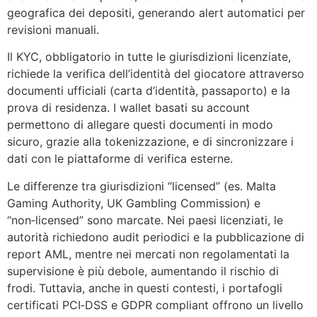
geografica dei depositi, generando alert automatici per
revisioni manuali.
Il KYC, obbligatorio in tutte le giurisdizioni licenziate,
richiede la verifica dell’identità del giocatore attraverso
documenti ufficiali (carta d’identità, passaporto) e la
prova di residenza. I wallet basati su account
permettono di allegare questi documenti in modo
sicuro, grazie alla tokenizzazione, e di sincronizzare i
dati con le piattaforme di verifica esterne.
Le differenze tra giurisdizioni “licensed” (es. Malta
Gaming Authority, UK Gambling Commission) e
“non‑licensed” sono marcate. Nei paesi licenziati, le
autorità richiedono audit periodici e la pubblicazione di
report AML, mentre nei mercati non regolamentati la
supervisione è più debole, aumentando il rischio di
frodi. Tuttavia, anche in questi contesti, i portafogli
certificati PCI‑DSS e GDPR compliant offrono un livello