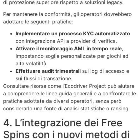
di protezione superiore rispetto a soluzioni legacy.
Per mantenere la conformità, gli operatori dovrebbero
adottare le seguenti pratiche:
Implementare un processo KYC automatizzato
con integrazione API a provider di verifica.
Attivare il monitoraggio AML in tempo reale
,
impostando soglie personalizzate per giochi ad
alta volatilità.
Effettuare audit trimestrali
sui log di accesso e
sui flussi di transazione.
Consultare risorse come l’Ecodriver Project può aiutare
a comprendere le linee guida generali e a confrontare le
pratiche adottate da diversi operatori, senza però
considerarlo una fonte di analisi statistiche o ranking.
4. L’integrazione dei Free
Spins con i nuovi metodi di