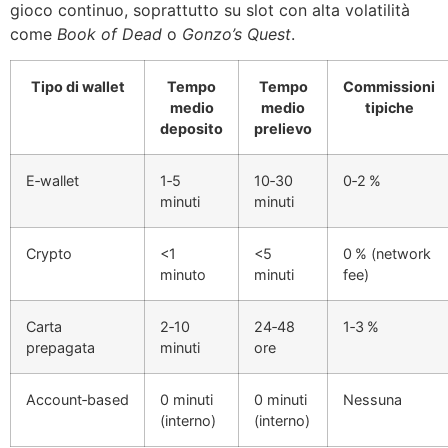
gioco continuo, soprattutto su slot con alta volatilità
come
Book of Dead
o
Gonzo’s Quest
.
Tipo di wallet
Tempo
Tempo
Commissioni
medio
medio
tipiche
deposito
prelievo
E‑wallet
1‑5
10‑30
0‑2 %
minuti
minuti
Crypto
<1
<5
0 % (network
minuto
minuti
fee)
Carta
2‑10
24‑48
1‑3 %
prepagata
minuti
ore
Account‑based
0 minuti
0 minuti
Nessuna
(interno)
(interno)