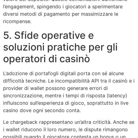
l’engagement, spingendo i giocatori a sperimentare
diversi metodi di pagamento per massimizzare le
ricompense.
5. Sfide operative e
soluzioni pratiche per gli
operatori di casinò
L’adozione di portafogli digitali porta con sé alcune
difficoltà tecniche. Le incompatibilità API tra il casinò e i
provider di wallet possono generare errori di
sincronizzazione, mentre i tempi di risposta (latency)
influiscono sull’esperienza di gioco, soprattutto in live
casino dove ogni secondo conta.
Le chargeback rappresentano un’altra criticità. Anche se
i wallet riducono il loro numero, le dispute rimangono
possibili quando il giocatore contesta un bonus o un