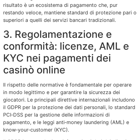
risultato è un ecosistema di pagamento che, pur
restando veloce, mantiene standard di protezione pari o
superiori a quelli dei servizi bancari tradizionali.
3. Regolamentazione e
conformità: licenze, AML e
KYC nei pagamenti dei
casinò online
Il rispetto delle normative è fondamentale per operare
in modo legittimo e per garantire la sicurezza dei
giocatori. Le principali direttive internazionali includono
il GDPR per la protezione dei dati personali, lo standard
PCI‑DSS per la gestione delle informazioni di
pagamento, e le leggi anti‑money laundering (AML) e
know‑your‑customer (KYC).