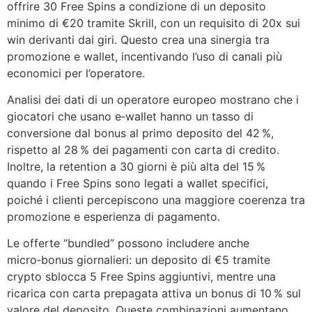
offrire 30 Free Spins a condizione di un deposito
minimo di €20 tramite Skrill, con un requisito di 20x sui
win derivanti dai giri. Questo crea una sinergia tra
promozione e wallet, incentivando l’uso di canali più
economici per l’operatore.
Analisi dei dati di un operatore europeo mostrano che i
giocatori che usano e‑wallet hanno un tasso di
conversione dal bonus al primo deposito del 42 %,
rispetto al 28 % dei pagamenti con carta di credito.
Inoltre, la retention a 30 giorni è più alta del 15 %
quando i Free Spins sono legati a wallet specifici,
poiché i clienti percepiscono una maggiore coerenza tra
promozione e esperienza di pagamento.
Le offerte “bundled” possono includere anche
micro‑bonus giornalieri: un deposito di €5 tramite
crypto sblocca 5 Free Spins aggiuntivi, mentre una
ricarica con carta prepagata attiva un bonus di 10 % sul
valore del deposito. Queste combinazioni aumentano