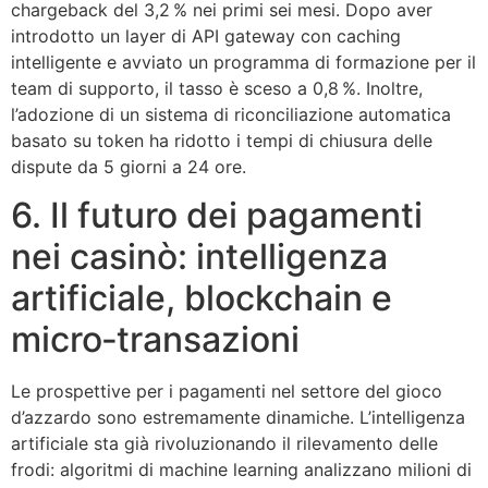
chargeback del 3,2 % nei primi sei mesi. Dopo aver
introdotto un layer di API gateway con caching
intelligente e avviato un programma di formazione per il
team di supporto, il tasso è sceso a 0,8 %. Inoltre,
l’adozione di un sistema di riconciliazione automatica
basato su token ha ridotto i tempi di chiusura delle
dispute da 5 giorni a 24 ore.
6. Il futuro dei pagamenti
nei casinò: intelligenza
artificiale, blockchain e
micro‑transazioni
Le prospettive per i pagamenti nel settore del gioco
d’azzardo sono estremamente dinamiche. L’intelligenza
artificiale sta già rivoluzionando il rilevamento delle
frodi: algoritmi di machine learning analizzano milioni di