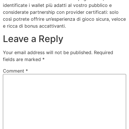
identificate i wallet più adatti al vostro pubblico e
considerate partnership con provider certificati: solo
così potrete offrire un’esperienza di gioco sicura, veloce
e ricca di bonus accattivanti.
Leave a Reply
Your email address will not be published.
Required
fields are marked
*
Comment
*