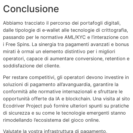
Conclusione
Abbiamo tracciato il percorso dei portafogli digitali,
dalle tipologie di e‑wallet alle tecnologie di crittografia,
passando per le normative AML/KYC e l’interazione con
i Free Spins. La sinergia tra pagamenti avanzati e bonus
mirati è ormai un elemento distintivo per i migliori
operatori, capace di aumentare conversione, retention e
soddisfazione del cliente.
Per restare competitivi, gli operatori devono investire in
soluzioni di pagamento all’avanguardia, garantire la
conformità alle normative internazionali e sfruttare le
opportunità offerte da IA e blockchain. Una visita al sito
Ecodriver Project può fornire ulteriori spunti su pratiche
di sicurezza e su come le tecnologie emergenti stanno
rimodellando l’ecosistema del gioco online.
Valutate la vostra infrastruttura di pagamento,