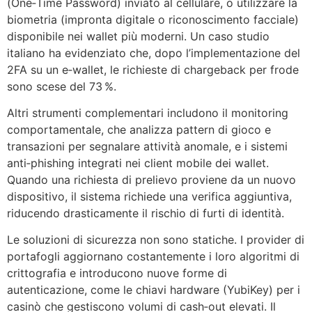
(One‑Time Password) inviato al cellulare, o utilizzare la
biometria (impronta digitale o riconoscimento facciale)
disponibile nei wallet più moderni. Un caso studio
italiano ha evidenziato che, dopo l’implementazione del
2FA su un e‑wallet, le richieste di chargeback per frode
sono scese del 73 %.
Altri strumenti complementari includono il monitoring
comportamentale, che analizza pattern di gioco e
transazioni per segnalare attività anomale, e i sistemi
anti‑phishing integrati nei client mobile dei wallet.
Quando una richiesta di prelievo proviene da un nuovo
dispositivo, il sistema richiede una verifica aggiuntiva,
riducendo drasticamente il rischio di furti di identità.
Le soluzioni di sicurezza non sono statiche. I provider di
portafogli aggiornano costantemente i loro algoritmi di
crittografia e introducono nuove forme di
autenticazione, come le chiavi hardware (YubiKey) per i
casinò che gestiscono volumi di cash‑out elevati. Il