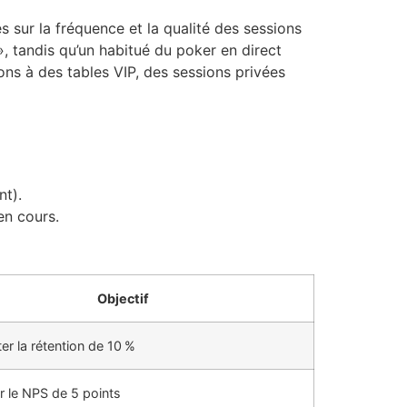
 sur la fréquence et la qualité des sessions
 », tandis qu’un habitué du poker en direct
ons à des tables VIP, des sessions privées
nt).
en cours.
Objectif
r la rétention de 10 %
r le NPS de 5 points