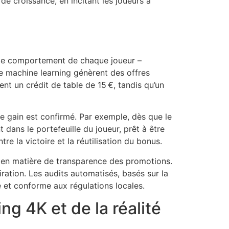
e croissance, en incitant les joueurs à
nt le comportement de chaque joueur –
e machine learning génèrent des offres
nt un crédit de table de 15 €, tandis qu’un
e gain est confirmé. Par exemple, dès que le
dans le portefeuille du joueur, prêt à être
re la victoire et la réutilisation du bonus.
es en matière de transparence des promotions.
iration. Les audits automatisés, basés sur la
e et conforme aux régulations locales.
ng 4K et de la réalité