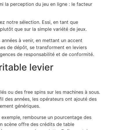
 la perception du jeu en ligne : le facteur
z notre sélection. Essi, en tant que
plutôt que sur la simple variété de jeux.
s années à venir, en mettant un accent
ses de dépôt, se transforment en leviers
gences de responsabilité et de conformité.
ritable levier
és ou des free spins sur les machines à sous.
fil des années, les opérateurs ont ajouté des
gement génériques.
par exemple, rembourse un pourcentage des
n scène offre des crédits de table