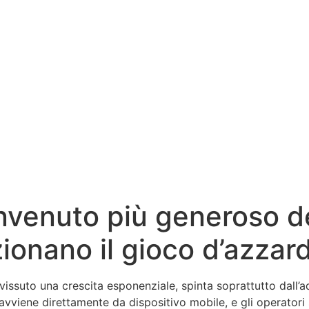
envenuto più generoso d
uzionano il gioco d’azza
 vissuto una crescita esponenziale, spinta soprattutto dall
avviene direttamente da dispositivo mobile, e gli operatori 