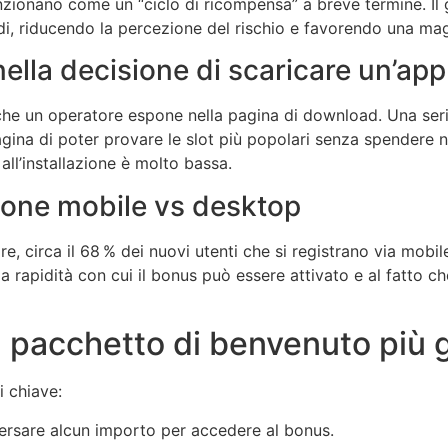
unzionano come un “ciclo di ricompensa” a breve termine. Il
i, riducendo la percezione del rischio e favorendo una mag
n nella decisione di scaricare un’app
e un operatore espone nella pagina di download. Una serie d
magina di poter provare le slot più popolari senza spendere 
 all’installazione è molto bassa.
sione mobile vs desktop
re, circa il 68 % dei nuovi utenti che si registrano via mobile
la rapidità con cui il bonus può essere attivato e al fatto 
del pacchetto di benvenuto più
i chiave:
ersare alcun importo per accedere al bonus.