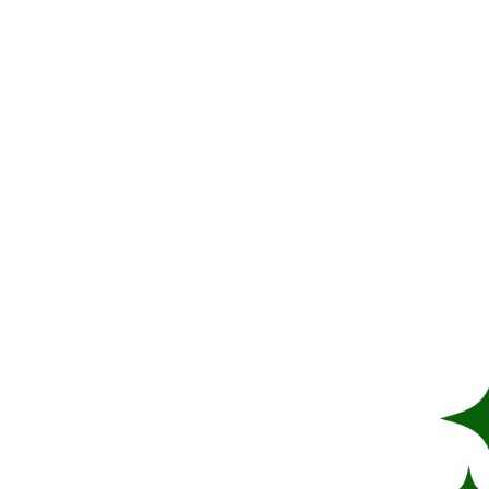
Skip
to
content