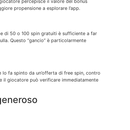
 giocatore percepisce il valore del bonus
giore propensione a esplorare l’app.
i 50 o 100 spin gratuiti è sufficiente a far
nulla. Questo “gancio” è particolarmente
 lo fa spinto da un’offerta di free spin, contro
che il giocatore può verificare immediatamente
 generoso