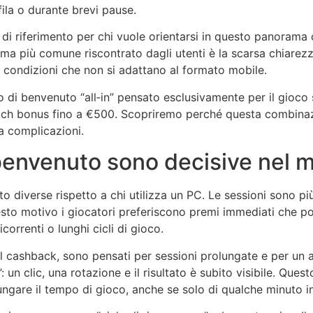
fila o durante brevi pause.
di riferimento per chi vuole orientarsi in questo panoram
blema più comune riscontrato dagli utenti è la scarsa chiare
e condizioni che non si adattano al formato mobile.
di benvenuto “all‑in” pensato esclusivamente per il gioco 
atch bonus fino a €500. Scopriremo perché questa combinaz
a complicazioni.
i benvenuto sono decisive nel
o diverse rispetto a chi utilizza un PC. Le sessioni sono più
esto motivo i giocatori preferiscono premi immediati che po
orrenti o lunghi cicli di gioco.
il cashback, sono pensati per sessioni prolungate e per un a
: un clic, una rotazione e il risultato è subito visibile. Que
ngare il tempo di gioco, anche se solo di qualche minuto in