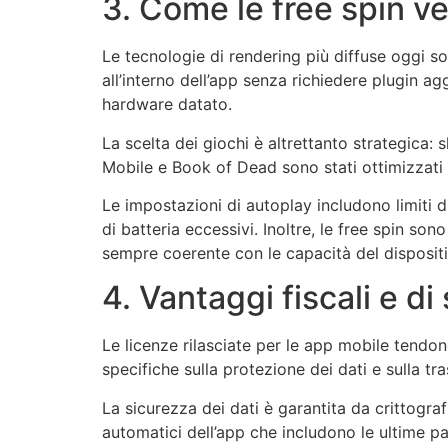
3. Come le free spin v
Le tecnologie di rendering più diffuse oggi 
all’interno dell’app senza richiedere plugin a
hardware datato.
La scelta dei giochi è altrettanto strategica: 
Mobile e Book of Dead sono stati ottimizzati p
Le impostazioni di autoplay includono limiti 
di batteria eccessivi. Inoltre, le free spin so
sempre coerente con le capacità del dispositi
4. Vantaggi fiscali e di
Le licenze rilasciate per le app mobile tendono
specifiche sulla protezione dei dati e sulla tr
La sicurezza dei dati è garantita da crittogra
automatici dell’app che includono le ultime pa