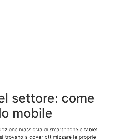
el settore: come
rdo mobile
’adozione massiccia di smartphone e tablet.
si trovano a dover ottimizzare le proprie