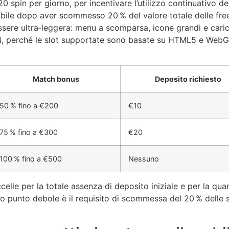
20 spin per giorno, per incentivare l’utilizzo continuativo del
abile dopo aver scommesso 20 % del valore totale delle free
r essere ultra‑leggera: menu a scomparsa, icone grandi e ca
mi, perché le slot supportate sono basate su HTML5 e WebGL
Match bonus
Deposito richiesto
50 % fino a €200
€10
75 % fino a €300
€20
100 % fino a €500
Nessuno
ccelle per la totale assenza di deposito iniziale e per la qua
ico punto debole è il requisito di scommessa del 20 % dell