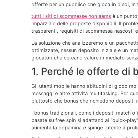
offerte per un pubblico che gioca in piedi, in 
tutti i siti di scommesse non aams
è un punto 
imparziale delle proposte disponibili. Il pro
trasparenti, requisiti di scommessa nascosti 
La soluzione che analizzeremo è un pacchetto 
ottimizzate, nessun deposito iniziale e un m
giocatori che cercano valore immediato senz
1. Perché le offerte d
Gli utenti mobile hanno abitudini di gioco molt
messaggi e altre attività multitasking. Per qu
piuttosto che bonus che richiedono depositi ric
I bonus tradizionali, come i depositi match o 
basate su free spin si adattano al “quick‑play”
aumenta la dopamina e spinge l’utente a prolu