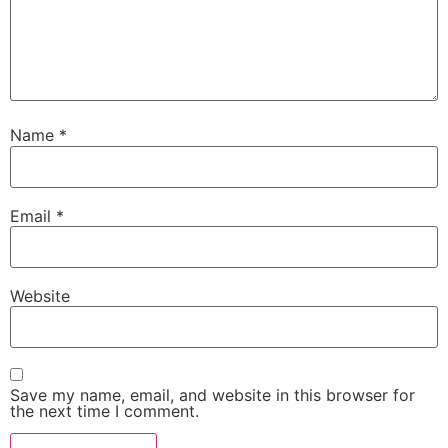
Name
*
Email
*
Website
Save my name, email, and website in this browser for
the next time I comment.