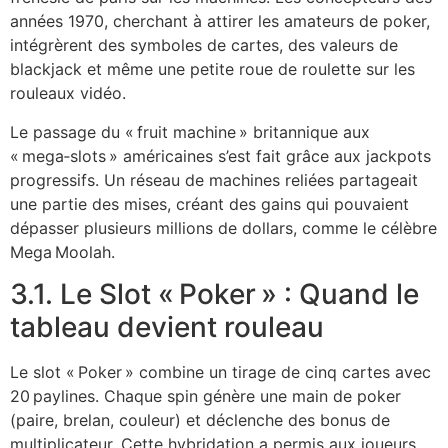
années 1970, cherchant à attirer les amateurs de poker,
intégrèrent des symboles de cartes, des valeurs de
blackjack et même une petite roue de roulette sur les
rouleaux vidéo.
Le passage du « fruit machine » britannique aux
« mega‑slots » américaines s’est fait grâce aux jackpots
progressifs. Un réseau de machines reliées partageait
une partie des mises, créant des gains qui pouvaient
dépasser plusieurs millions de dollars, comme le célèbre
Mega Moolah.
3.1. Le Slot « Poker » : Quand le
tableau devient rouleau
Le slot « Poker » combine un tirage de cinq cartes avec
20 paylines. Chaque spin génère une main de poker
(paire, brelan, couleur) et déclenche des bonus de
multiplicateur. Cette hybridation a permis aux joueurs