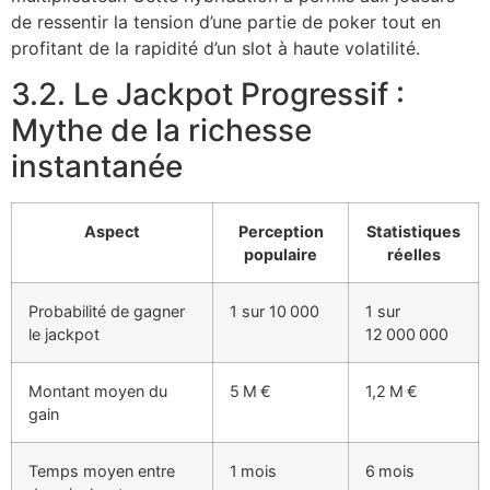
de ressentir la tension d’une partie de poker tout en
profitant de la rapidité d’un slot à haute volatilité.
3.2. Le Jackpot Progressif :
Mythe de la richesse
instantanée
Aspect
Perception
Statistiques
populaire
réelles
Probabilité de gagner
1 sur 10 000
1 sur
le jackpot
12 000 000
Montant moyen du
5 M €
1,2 M €
gain
Temps moyen entre
1 mois
6 mois