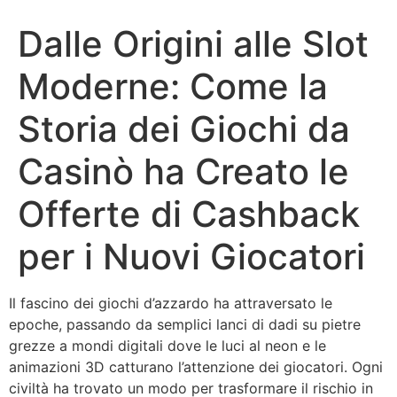
Dalle Origini alle Slot
Moderne: Come la
Storia dei Giochi da
Casinò ha Creato le
Offerte di Cashback
per i Nuovi Giocatori
Il fascino dei giochi d’azzardo ha attraversato le
epoche, passando da semplici lanci di dadi su pietre
grezze a mondi digitali dove le luci al neon e le
animazioni 3D catturano l’attenzione dei giocatori. Ogni
civiltà ha trovato un modo per trasformare il rischio in