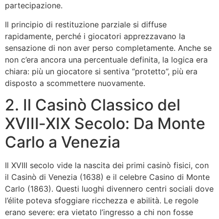
partecipazione.
Il principio di restituzione parziale si diffuse
rapidamente, perché i giocatori apprezzavano la
sensazione di non aver perso completamente. Anche se
non c’era ancora una percentuale definita, la logica era
chiara: più un giocatore si sentiva “protetto”, più era
disposto a scommettere nuovamente.
2. Il Casinò Classico del
XVIII‑XIX Secolo: Da Monte
Carlo a Venezia
Il XVIII secolo vide la nascita dei primi casinò fisici, con
il Casinò di Venezia (1638) e il celebre Casino di Monte
Carlo (1863). Questi luoghi divennero centri sociali dove
l’élite poteva sfoggiare ricchezza e abilità. Le regole
erano severe: era vietato l’ingresso a chi non fosse