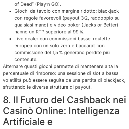
of Dead” (Play’n GO).
Giochi da tavolo con margine ridotto: blackjack
con regole favorevoli (payout 3:2, raddoppio su
qualsiasi mano) e video poker (Jacks or Better)
hanno un RTP superiore al 99 %.
Live dealer con commissioni basse: roulette
europea con un solo zero e baccarat con
commissione del 1,5 % generano perdite più
contenute.
Alternare questi giochi permette di mantenere alta la
percentuale di rimborso: una sessione di slot a bassa
volatilità può essere seguita da una partita di blackjack,
sfruttando le diverse strutture di payout.
8. Il Futuro del Cashback nei
Casinò Online: Intelligenza
Artificiale e