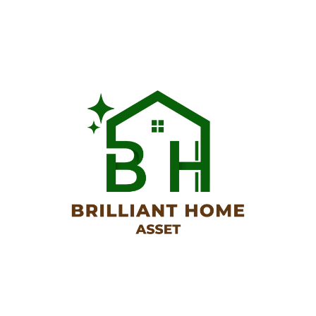
Skip
to
content