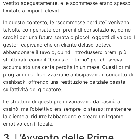
vestito adeguatamente, e le scommesse erano spesso
limitate a importi elevati.
In questo contesto, le “scommesse perdute” venivano
talvolta compensate con premi di consolazione, come
crediti per una futura serata o piccoli oggetti di valore. I
gestori capivano che un cliente deluso poteva
abbandonare il tavolo, quindi introdussero premi più
strutturati, come il “bonus di ritorno” per chi aveva
accumulato una certa perdita in un mese. Questi primi
programmi di fidelizzazione anticipavano il concetto di
cashback, offrendo una restituzione parziale basata
sull’attività del giocatore.
Le strutture di questi premi variavano da casinò a
casinò, ma l’obiettivo era sempre lo stesso: mantenere
la clientela, ridurre l’abbandono e creare un legame
emotivo con il locale.
3. L’Avvento delle Prime