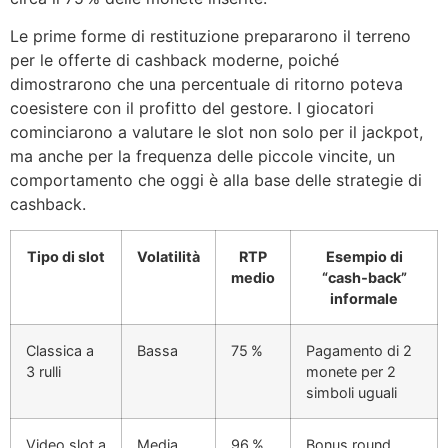
Le prime forme di restituzione prepararono il terreno
per le offerte di cashback moderne, poiché
dimostrarono che una percentuale di ritorno poteva
coesistere con il profitto del gestore. I giocatori
cominciarono a valutare le slot non solo per il jackpot,
ma anche per la frequenza delle piccole vincite, un
comportamento che oggi è alla base delle strategie di
cashback.
Tipo di slot
Volatilità
RTP
Esempio di
medio
“cash‑back”
informale
Classica a
Bassa
75 %
Pagamento di 2
3 rulli
monete per 2
simboli uguali
Video slot a
Media
96 %
Bonus round