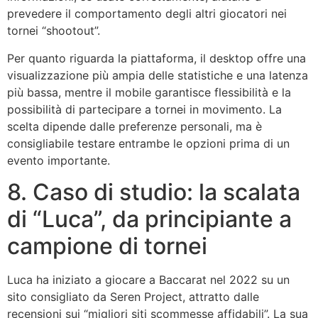
prevedere il comportamento degli altri giocatori nei
tornei “shootout”.
Per quanto riguarda la piattaforma, il desktop offre una
visualizzazione più ampia delle statistiche e una latenza
più bassa, mentre il mobile garantisce flessibilità e la
possibilità di partecipare a tornei in movimento. La
scelta dipende dalle preferenze personali, ma è
consigliabile testare entrambe le opzioni prima di un
evento importante.
8. Caso di studio: la scalata
di “Luca”, da principiante a
campione di tornei
Luca ha iniziato a giocare a Baccarat nel 2022 su un
sito consigliato da Seren Project, attratto dalle
recensioni sui “migliori siti scommesse affidabili”. La sua