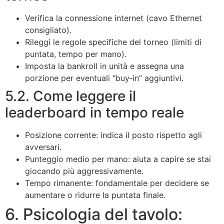
Verifica la connessione internet (cavo Ethernet
consigliato).
Rileggi le regole specifiche del torneo (limiti di
puntata, tempo per mano).
Imposta la bankroll in unità e assegna una
porzione per eventuali “buy‑in” aggiuntivi.
5.2. Come leggere il
leaderboard in tempo reale
Posizione corrente: indica il posto rispetto agli
avversari.
Punteggio medio per mano: aiuta a capire se stai
giocando più aggressivamente.
Tempo rimanente: fondamentale per decidere se
aumentare o ridurre la puntata finale.
6. Psicologia del tavolo: