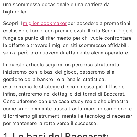
una scommessa occasionale e una carriera da
high‑roller.
Scopri il
miglior bookmaker
per accedere a promozioni
esclusive e tornei con premi elevati. Il sito Seren Project
funge da punto di riferimento per chi vuole confrontare
le offerte e trovare i migliori siti scommesse affidabili,
senza però promuovere direttamente alcun operatore.
In questo articolo seguirai un percorso strutturato:
inizieremo con le basi del gioco, passeremo alla
gestione della bankroll e all’analisi statistica,
esploreremo le strategie di scommessa più diffuse e,
infine, entreremo nel dettaglio dei tornei di Baccarat.
Concluderemo con una case study reale che dimostra
come un principiante possa trasformarsi in campione, e
ti forniremo gli strumenti mentali e tecnologici necessari
per mantenere la rotta verso il successo.
1. Le basi del Baccarat: