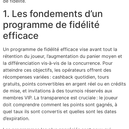
de fidélité.
1. Les fondements d’un
programme de fidélité
efficace
Un programme de fidélité efficace vise avant tout la
rétention du joueur, l’augmentation du panier moyen et
la différenciation vis‑à‑vis de la concurrence. Pour
atteindre ces objectifs, les opérateurs offrent des
récompenses variées : cashback quotidien, tours
gratuits, points convertibles en argent réel ou en crédits
de mise, et invitations à des tournois réservés aux
membres VIP. La transparence est cruciale : le joueur
doit comprendre comment les points sont gagnés, à
quel taux ils sont convertis et quelles sont les dates
d’expiration.