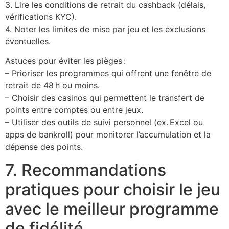
3. Lire les conditions de retrait du cashback (délais,
vérifications KYC).
4. Noter les limites de mise par jeu et les exclusions
éventuelles.
Astuces pour éviter les pièges :
– Prioriser les programmes qui offrent une fenêtre de
retrait de 48 h ou moins.
– Choisir des casinos qui permettent le transfert de
points entre comptes ou entre jeux.
– Utiliser des outils de suivi personnel (ex. Excel ou
apps de bankroll) pour monitorer l’accumulation et la
dépense des points.
7. Recommandations
pratiques pour choisir le jeu
avec le meilleur programme
de fidélité