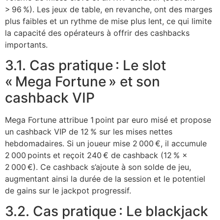
> 96 %). Les jeux de table, en revanche, ont des marges
plus faibles et un rythme de mise plus lent, ce qui limite
la capacité des opérateurs à offrir des cashbacks
importants.
3.1. Cas pratique : Le slot
« Mega Fortune » et son
cashback VIP
Mega Fortune attribue 1 point par euro misé et propose
un cashback VIP de 12 % sur les mises nettes
hebdomadaires. Si un joueur mise 2 000 €, il accumule
2 000 points et reçoit 240 € de cashback (12 % ×
2 000 €). Ce cashback s’ajoute à son solde de jeu,
augmentant ainsi la durée de la session et le potentiel
de gains sur le jackpot progressif.
3.2. Cas pratique : Le blackjack