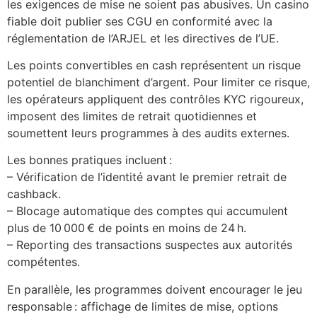
les exigences de mise ne soient pas abusives. Un casino
fiable doit publier ses CGU en conformité avec la
réglementation de l’ARJEL et les directives de l’UE.
Les points convertibles en cash représentent un risque
potentiel de blanchiment d’argent. Pour limiter ce risque,
les opérateurs appliquent des contrôles KYC rigoureux,
imposent des limites de retrait quotidiennes et
soumettent leurs programmes à des audits externes.
Les bonnes pratiques incluent :
– Vérification de l’identité avant le premier retrait de
cashback.
– Blocage automatique des comptes qui accumulent
plus de 10 000 € de points en moins de 24 h.
– Reporting des transactions suspectes aux autorités
compétentes.
En parallèle, les programmes doivent encourager le jeu
responsable : affichage de limites de mise, options