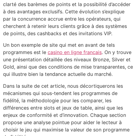
clarté des barèmes de points et la possibilité d’accéder
à des avantages exclusifs. Cette évolution s’explique
par la concurrence accrue entre les opérateurs, qui
cherchent à retenir leurs clients grâce à des systèmes
de points, des cashbacks et des invitations VIP.
Un bon exemple de site qui met en avant de tels
programmes est le
casino en ligne francais
. On y trouve
une présentation détaillée des niveaux Bronze, Silver et
Gold, ainsi que des conditions de mise transparentes, ce
qui illustre bien la tendance actuelle du marché.
Dans la suite de cet article, nous décortiquerons les
mécanismes qui sous-tendent les programmes de
fidélité, la méthodologie pour les comparer, les
différences entre slots et jeux de table, ainsi que les
enjeux de conformité et d’innovation. Chaque section
propose une analyse pointue pour aider le lecteur à
choisir le jeu qui maximise la valeur de son programme