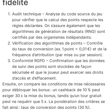
fidélité
Audit technique – Analyse du code source du jeu
pour vérifier que le calcul des points respecte les
règles déclarées. On s’assure également que les
algorithmes de génération de résultats (RNG) sont
certifiés par des organismes indépendants.
Vérification des algorithmes de points – Contrôle
du taux de conversion (ex. 1 point = 0,01 €) et de la
fréquence d’attribution (par mise ou par session).
Conformité RGPD – Confirmation que les données
de suivi des points sont stockées de façon
sécurisée et que le joueur peut exercer ses droits
d’accès et d’effacement.
Ensuite, on compare les conditions de mise nécessaires
pour débloquer les bonus : un cashback de 10 % peut
exiger 30 x la mise du bonus, tandis qu’un tour gratuit
peut ne requérir que 5 x. La pondération des critères se
fait ainsi : taux de conversion des points (30 %),