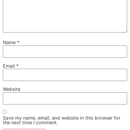
Name
*
Email
*
Website
Save my name, email, and website in this browser for
the next time I comment.