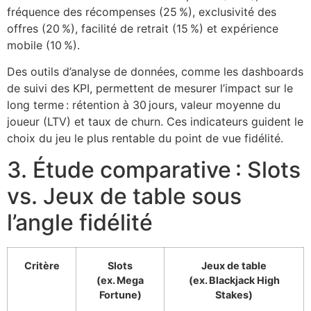
fréquence des récompenses (25 %), exclusivité des
offres (20 %), facilité de retrait (15 %) et expérience
mobile (10 %).
Des outils d’analyse de données, comme les dashboards
de suivi des KPI, permettent de mesurer l’impact sur le
long terme : rétention à 30 jours, valeur moyenne du
joueur (LTV) et taux de churn. Ces indicateurs guident le
choix du jeu le plus rentable du point de vue fidélité.
3. Étude comparative : Slots
vs. Jeux de table sous
l’angle fidélité
Critère
Slots
Jeux de table
(ex. Mega
(ex. Blackjack High
Fortune)
Stakes)