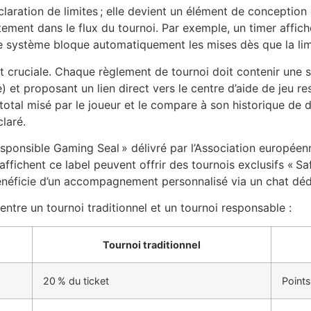
éclaration de limites ; elle devient un élément de conceptio
tement dans le flux du tournoi. Par exemple, un timer affich
le système bloque automatiquement les mises dès que la limi
ruciale. Chaque règlement de tournoi doit contenir une sec
e) et proposant un lien direct vers le centre d’aide de jeu
total misé par le joueur et le compare à son historique de
laré.
Responsible Gaming Seal » délivré par l’Association européen
fichent ce label peuvent offrir des tournois exclusifs « Safe
 bénéficie d’un accompagnement personnalisé via un chat d
 entre un tournoi traditionnel et un tournoi responsable :
Tournoi traditionnel
20 % du ticket
Points