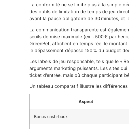
La conformité ne se limite plus à la simple d
des outils de limitation de temps de jeu direc
avant la pause obligatoire de 30 minutes, et 
La communication transparente est également c
seuils de mise maximale (ex. : 500 € par heur
GreenBet, affichent en temps réel le montant 
le dépassement dépasse 150 % du budget déc
Les labels de jeu responsable, tels que le « 
arguments marketing puissants. Les sites qui af
ticket d’entrée, mais où chaque participant
Un tableau comparatif illustre les différences
Aspect
Bonus cash‑back