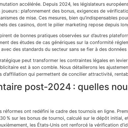
 mutation accélérée. Depuis 2024, les législateurs européen
s joueurs : plafonnement des bonus, exigences de vérificatio
écanismes de mise. Ces mesures, bien qu’indispensables pour
ls des casinos, dont le pilier marketing repose depuis longt
nspirent de bonnes pratiques observées sur d’autres plate
amment des études de cas génériques sur la conformité régl
 avec des standards du secteur sans se fier à des données 
tratégique peut transformer les contraintes légales en levi
blicitaire est à son comble. Nous détaillerons les ajusteme
’affiliation qui permettent de concilier attractivité, rentabi
taire post‑2024 : quelles no
s réformes ont redéfini le cadre des tournois en ligne. Prem
% sur les bonus de tournoi, calculé sur le dépôt initial, et 
xièmement, les États‑Unis ont renforcé la vérification d’ide