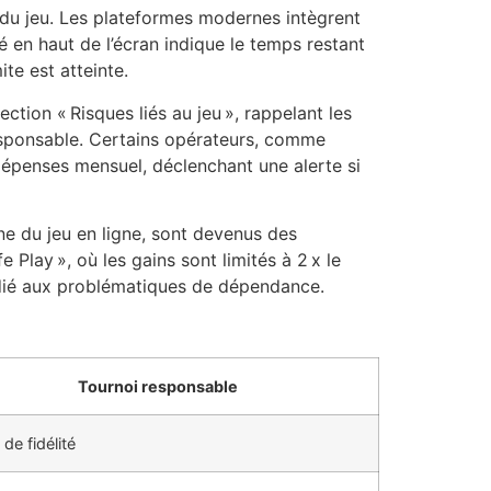
n du jeu. Les plateformes modernes intègrent
é en haut de l’écran indique le temps restant
te est atteinte.
tion « Risques liés au jeu », rappelant les
 responsable. Certains opérateurs, comme
 dépenses mensuel, déclenchant une alerte si
ne du jeu en ligne, sont devenus des
 Play », où les gains sont limités à 2 x le
édié aux problématiques de dépendance.
Tournoi responsable
 de fidélité