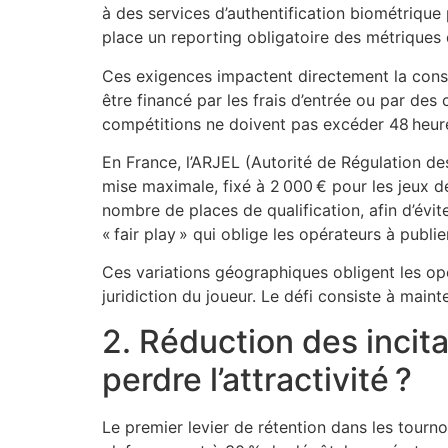
à des services d’authentification biométrique
place un reporting obligatoire des métriques 
Ces exigences impactent directement la constru
être financé par les frais d’entrée ou par des
compétitions ne doivent pas excéder 48 heures
En France, l’ARJEL (Autorité de Régulation de
mise maximale, fixé à 2 000 € pour les jeux d
nombre de places de qualification, afin d’évi
« fair play » qui oblige les opérateurs à publi
Ces variations géographiques obligent les op
juridiction du joueur. Le défi consiste à main
2. Réduction des incit
perdre l’attractivité ?
Le premier levier de rétention dans les tourn