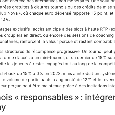
 ont cherché des alternatives non monétaires. Une solution
rées gratuites à d’autres tournois ou des crédits de mise sur
Club Nova », où chaque euro dépensé rapporte 1,5 point, et
 10 €.
ages exclusifs : accès anticipé à des slots à haute RTP (ex.
s croupiers en direct, ou encore des sessions de coaching 
nétaires, renforcent la valeur perçue et restent compatibl
es structures de récompense progressive. Un tournoi peut 
forme d’accès à un mini‑tournoi, et un dernier de 15 % sous 
cite les joueurs à rester engagés tout au long de la compétit
cash‑back de 15 % à 0 % en 2023, mais a introduit un systè
ité. Le volume de participants a augmenté de 12 % et le reve
ur perçue peut être maintenue grâce à des incitations inte
is « responsables » : intégrer
ay