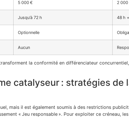
5 000 €
2 000
Jusqu’à 72 h
48 h +
Optionnelle
Obliga
Aucun
Respo
ransforment la conformité en différenciateur concurrentiel, 
me catalyseur : stratégies de
nuel, mais il est également soumis à des restrictions public
ement « Jeu responsable ». Pour exploiter ce créneau, les 