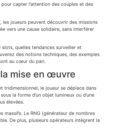
pour capter l’attention des couples et des
/
, les joueurs peuvent découvrir des missions
ée vers une cause solidaire, sans interférer
slots, quelles tendances surveiller et
rouverez des notions techniques, des exemples
sont au cœur du pari.
 la mise en œuvre
t tridimensionnel, le joueur se déplace dans
 sous la forme d’un objet lumineux ou d’une
lus élevées.
nées massifs. Le RNG (générateur de nombres
ble. De plus, plusieurs opérateurs intègrent la