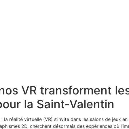
os VR transforment les
our la Saint‑Valentin
 réalité virtuelle (VR) s’invite dans les salons de jeux en 
raphismes 2D, cherchent désormais des expériences où l’im