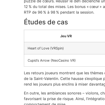
puzzle de cœurs. Réussir le défi déclenche un 
12 % du total des mises. Les bonus « cœur » a
RTP de 96 % à 98 % pendant la session.
Études de cas
Jeu VR
Heart of Love (VRSpin)
Cupid’s Arrow (NeoCasino VR)
Les retours joueurs montrent que les thèmes
de la Saint‑Valentin. Cette hausse s’explique p
rend les joueurs plus enclins à miser davanta
En outre, les ambiances sonores – violons, c
favorisant la prise de risque. Ainsi, l’intégra
comportement de mise.