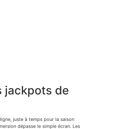
 jackpots de
ligne, juste à temps pour la saison
mersion dépasse le simple écran. Les