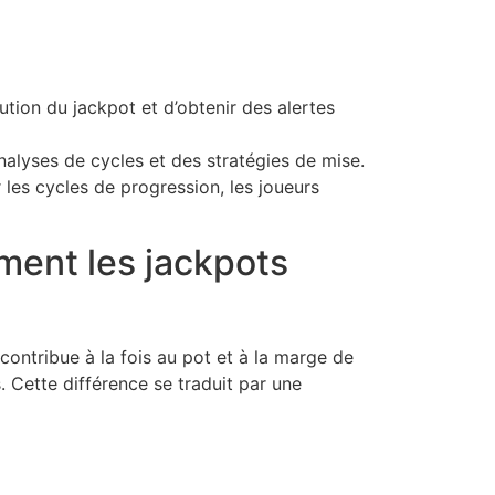
ution du jackpot et d’obtenir des alertes
alyses de cycles et des stratégies de mise.
 les cycles de progression, les joueurs
ment les jackpots
ontribue à la fois au pot et à la marge de
. Cette différence se traduit par une