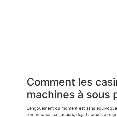
Comment les casin
machines à sous p
L’engouement du moment est sans équivoque : la
romantique. Les joueurs, déjà habitués aux g