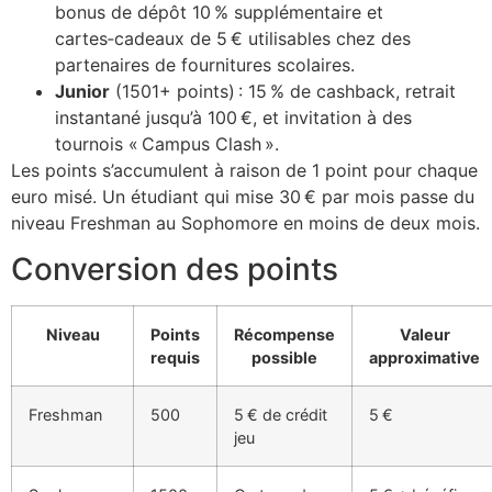
bonus de dépôt 10 % supplémentaire et
cartes‑cadeaux de 5 € utilisables chez des
partenaires de fournitures scolaires.
Junior
(1501+ points) : 15 % de cashback, retrait
instantané jusqu’à 100 €, et invitation à des
tournois « Campus Clash ».
Les points s’accumulent à raison de 1 point pour chaque
euro misé. Un étudiant qui mise 30 € par mois passe du
niveau Freshman au Sophomore en moins de deux mois.
Conversion des points
Niveau
Points
Récompense
Valeur
requis
possible
approximative
Freshman
500
5 € de crédit
5 €
jeu