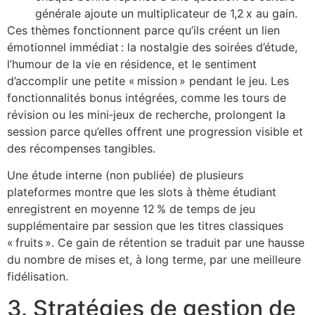
générale ajoute un multiplicateur de 1,2 x au gain.
Ces thèmes fonctionnent parce qu’ils créent un lien
émotionnel immédiat : la nostalgie des soirées d’étude,
l’humour de la vie en résidence, et le sentiment
d’accomplir une petite « mission » pendant le jeu. Les
fonctionnalités bonus intégrées, comme les tours de
révision ou les mini‑jeux de recherche, prolongent la
session parce qu’elles offrent une progression visible et
des récompenses tangibles.
Une étude interne (non publiée) de plusieurs
plateformes montre que les slots à thème étudiant
enregistrent en moyenne 12 % de temps de jeu
supplémentaire par session que les titres classiques
« fruits ». Ce gain de rétention se traduit par une hausse
du nombre de mises et, à long terme, par une meilleure
fidélisation.
3. Stratégies de gestion de