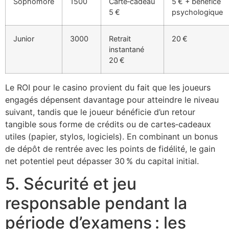
Sophomore
1500
Carte‑cadeau
5 € + bénéfice
5 €
psychologique
Junior
3000
Retrait
20 €
instantané
20 €
Le ROI pour le casino provient du fait que les joueurs
engagés dépensent davantage pour atteindre le niveau
suivant, tandis que le joueur bénéficie d’un retour
tangible sous forme de crédits ou de cartes‑cadeaux
utiles (papier, stylos, logiciels). En combinant un bonus
de dépôt de rentrée avec les points de fidélité, le gain
net potentiel peut dépasser 30 % du capital initial.
5. Sécurité et jeu
responsable pendant la
période d’examens : les