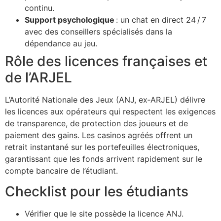
continu.
Support psychologique
: un chat en direct 24 / 7
avec des conseillers spécialisés dans la
dépendance au jeu.
Rôle des licences françaises et
de l’ARJEL
L’Autorité Nationale des Jeux (ANJ, ex‑ARJEL) délivre
les licences aux opérateurs qui respectent les exigences
de transparence, de protection des joueurs et de
paiement des gains. Les casinos agréés offrent un
retrait instantané sur les portefeuilles électroniques,
garantissant que les fonds arrivent rapidement sur le
compte bancaire de l’étudiant.
Checklist pour les étudiants
Vérifier que le site possède la licence ANJ.