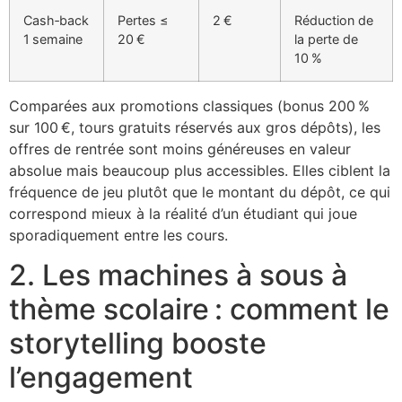
Cash‑back
Pertes ≤
2 €
Réduction de
1 semaine
20 €
la perte de
10 %
Comparées aux promotions classiques (bonus 200 %
sur 100 €, tours gratuits réservés aux gros dépôts), les
offres de rentrée sont moins généreuses en valeur
absolue mais beaucoup plus accessibles. Elles ciblent la
fréquence de jeu plutôt que le montant du dépôt, ce qui
correspond mieux à la réalité d’un étudiant qui joue
sporadiquement entre les cours.
2. Les machines à sous à
thème scolaire : comment le
storytelling booste
l’engagement