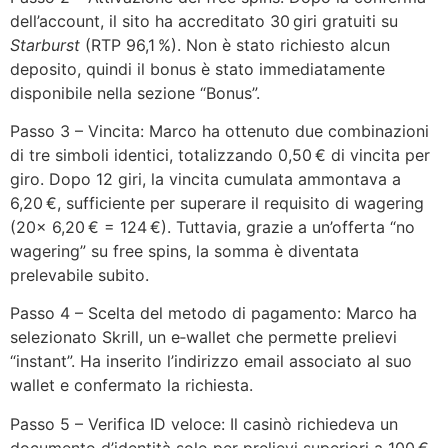
dell’account, il sito ha accreditato 30 giri gratuiti su
Starburst
(RTP 96,1 %). Non è stato richiesto alcun
deposito, quindi il bonus è stato immediatamente
disponibile nella sezione “Bonus”.
Passo 3 – Vincita: Marco ha ottenuto due combinazioni
di tre simboli identici, totalizzando 0,50 € di vincita per
giro. Dopo 12 giri, la vincita cumulata ammontava a
6,20 €, sufficiente per superare il requisito di wagering
(20x 6,20 € = 124 €). Tuttavia, grazie a un’offerta “no
wagering” su free spins, la somma è diventata
prelevabile subito.
Passo 4 – Scelta del metodo di pagamento: Marco ha
selezionato Skrill, un e‑wallet che permette prelievi
“instant”. Ha inserito l’indirizzo email associato al suo
wallet e confermato la richiesta.
Passo 5 – Verifica ID veloce: Il casinò richiedeva un
documento d’identità solo per prelievi superiori a 100 €.