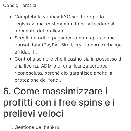
Consigli pratici
Completa la verifica KYC subito dopo la
registrazione, così da non dover attendere al
momento del prelievo.
Scegli metodi di pagamento con reputazione
consolidata (PayPal, Skrill, crypto con exchange
affidabili).
Controlla sempre che il casinò sia in possesso di
una licenza ADM o di una licenza europea
riconosciuta, perché ciò garantisce anche la
protezione dei fondi.
6. Come massimizzare i
profitti con i free spins e i
prelievi veloci
Gestione del bankroll