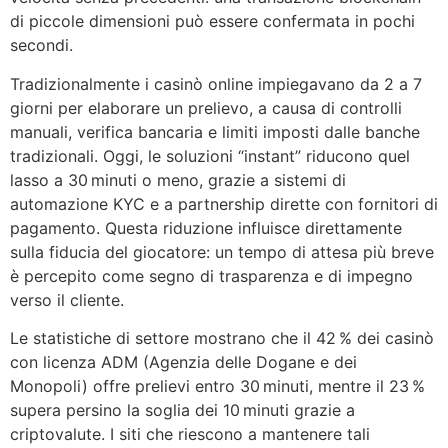
di piccole dimensioni può essere confermata in pochi
secondi.
Tradizionalmente i casinò online impiegavano da 2 a 7
giorni per elaborare un prelievo, a causa di controlli
manuali, verifica bancaria e limiti imposti dalle banche
tradizionali. Oggi, le soluzioni “instant” riducono quel
lasso a 30 minuti o meno, grazie a sistemi di
automazione KYC e a partnership dirette con fornitori di
pagamento. Questa riduzione influisce direttamente
sulla fiducia del giocatore: un tempo di attesa più breve
è percepito come segno di trasparenza e di impegno
verso il cliente.
Le statistiche di settore mostrano che il 42 % dei casinò
con licenza ADM (Agenzia delle Dogane e dei
Monopoli) offre prelievi entro 30 minuti, mentre il 23 %
supera persino la soglia dei 10 minuti grazie a
criptovalute. I siti che riescono a mantenere tali