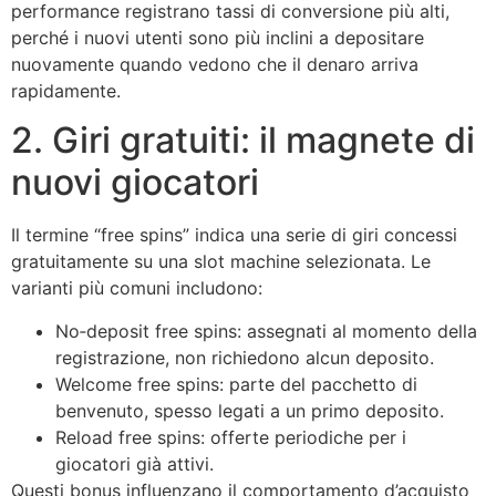
performance registrano tassi di conversione più alti,
perché i nuovi utenti sono più inclini a depositare
nuovamente quando vedono che il denaro arriva
rapidamente.
2. Giri gratuiti: il magnete di
nuovi giocatori
Il termine “free spins” indica una serie di giri concessi
gratuitamente su una slot machine selezionata. Le
varianti più comuni includono:
No‑deposit free spins: assegnati al momento della
registrazione, non richiedono alcun deposito.
Welcome free spins: parte del pacchetto di
benvenuto, spesso legati a un primo deposito.
Reload free spins: offerte periodiche per i
giocatori già attivi.
Questi bonus influenzano il comportamento d’acquisto