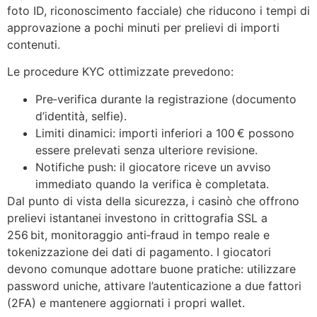
foto ID, riconoscimento facciale) che riducono i tempi di
approvazione a pochi minuti per prelievi di importi
contenuti.
Le procedure KYC ottimizzate prevedono:
Pre‑verifica durante la registrazione (documento
d’identità, selfie).
Limiti dinamici: importi inferiori a 100 € possono
essere prelevati senza ulteriore revisione.
Notifiche push: il giocatore riceve un avviso
immediato quando la verifica è completata.
Dal punto di vista della sicurezza, i casinò che offrono
prelievi istantanei investono in crittografia SSL a
256 bit, monitoraggio anti‑fraud in tempo reale e
tokenizzazione dei dati di pagamento. I giocatori
devono comunque adottare buone pratiche: utilizzare
password uniche, attivare l’autenticazione a due fattori
(2FA) e mantenere aggiornati i propri wallet.