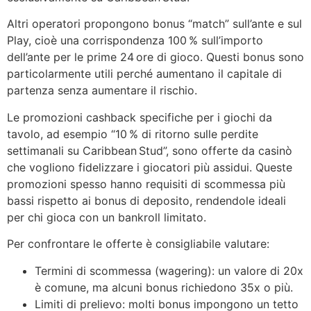
Altri operatori propongono bonus “match” sull’ante e sul
Play, cioè una corrispondenza 100 % sull’importo
dell’ante per le prime 24 ore di gioco. Questi bonus sono
particolarmente utili perché aumentano il capitale di
partenza senza aumentare il rischio.
Le promozioni cashback specifiche per i giochi da
tavolo, ad esempio “10 % di ritorno sulle perdite
settimanali su Caribbean Stud”, sono offerte da casinò
che vogliono fidelizzare i giocatori più assidui. Queste
promozioni spesso hanno requisiti di scommessa più
bassi rispetto ai bonus di deposito, rendendole ideali
per chi gioca con un bankroll limitato.
Per confrontare le offerte è consigliabile valutare:
Termini di scommessa (wagering): un valore di 20x
è comune, ma alcuni bonus richiedono 35x o più.
Limiti di prelievo: molti bonus impongono un tetto