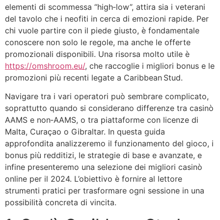
elementi di scommessa “high‑low”, attira sia i veterani
del tavolo che i neofiti in cerca di emozioni rapide. Per
chi vuole partire con il piede giusto, è fondamentale
conoscere non solo le regole, ma anche le offerte
promozionali disponibili. Una risorsa molto utile è
https://omshroom.eu/
, che raccoglie i migliori bonus e le
promozioni più recenti legate a Caribbean Stud.
Navigare tra i vari operatori può sembrare complicato,
soprattutto quando si considerano differenze tra casinò
AAMS e non‑AAMS, o tra piattaforme con licenze di
Malta, Curaçao o Gibraltar. In questa guida
approfondita analizzeremo il funzionamento del gioco, i
bonus più redditizi, le strategie di base e avanzate, e
infine presenteremo una selezione dei migliori casinò
online per il 2024. L’obiettivo è fornire al lettore
strumenti pratici per trasformare ogni sessione in una
possibilità concreta di vincita.