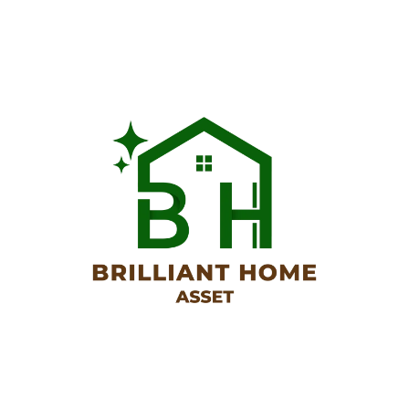
Skip
to
content