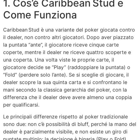
1. Cos’è Caribbean Stud e
Come Funziona
Caribbean Stud è una variante del poker giocata contro
il dealer, non contro altri giocatori. Dopo aver piazzato
la puntata “ante”, il giocatore riceve cinque carte
coperte, mentre il dealer ne riceve quattro scoperte e
una coperta. Una volta viste le proprie carte, il
giocatore decide se “Play” (raddoppiare la puntata) o
“Fold” (perdere solo l’ante). Se si sceglie di giocare, il
dealer scopre la sua quinta carta e si confrontano le
mani secondo la classica gerarchia del poker, con la
differenza che il dealer deve avere almeno una coppia
per qualificarsi.
Le principali differenze rispetto al poker tradizionale
sono due: non c’è possibilità di bluff, perché la mano del
dealer è parzialmente visibile, e non esiste un giro di
puntate multiplo; la decisione è binaria (Play o Fold).