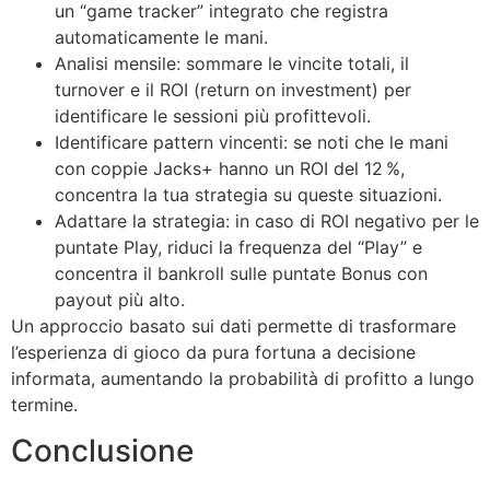
un “game tracker” integrato che registra
automaticamente le mani.
Analisi mensile: sommare le vincite totali, il
turnover e il ROI (return on investment) per
identificare le sessioni più profittevoli.
Identificare pattern vincenti: se noti che le mani
con coppie Jacks+ hanno un ROI del 12 %,
concentra la tua strategia su queste situazioni.
Adattare la strategia: in caso di ROI negativo per le
puntate Play, riduci la frequenza del “Play” e
concentra il bankroll sulle puntate Bonus con
payout più alto.
Un approccio basato sui dati permette di trasformare
l’esperienza di gioco da pura fortuna a decisione
informata, aumentando la probabilità di profitto a lungo
termine.
Conclusione