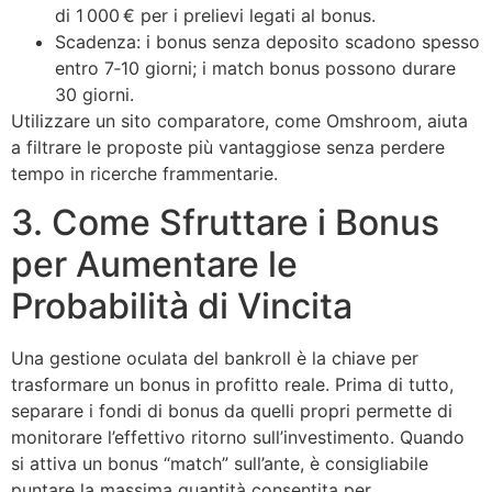
di 1 000 € per i prelievi legati al bonus.
Scadenza: i bonus senza deposito scadono spesso
entro 7‑10 giorni; i match bonus possono durare
30 giorni.
Utilizzare un sito comparatore, come Omshroom, aiuta
a filtrare le proposte più vantaggiose senza perdere
tempo in ricerche frammentarie.
3. Come Sfruttare i Bonus
per Aumentare le
Probabilità di Vincita
Una gestione oculata del bankroll è la chiave per
trasformare un bonus in profitto reale. Prima di tutto,
separare i fondi di bonus da quelli propri permette di
monitorare l’effettivo ritorno sull’investimento. Quando
si attiva un bonus “match” sull’ante, è consigliabile
puntare la massima quantità consentita per