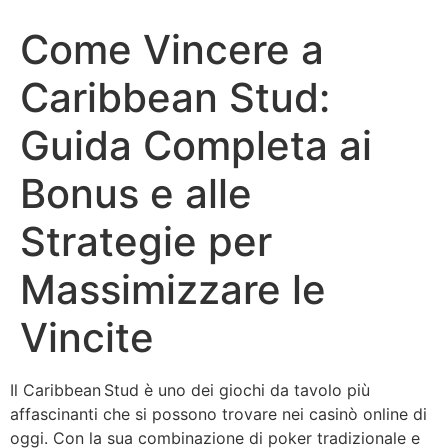
Come Vincere a
Caribbean Stud:
Guida Completa ai
Bonus e alle
Strategie per
Massimizzare le
Vincite
Il Caribbean Stud è uno dei giochi da tavolo più
affascinanti che si possono trovare nei casinò online di
oggi. Con la sua combinazione di poker tradizionale e