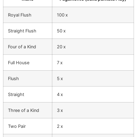
Royal Flush
100 x
Straight Flush
50 x
Four of a Kind
20 x
Full House
7 x
Flush
5 x
Straight
4 x
Three of a Kind
3 x
Two Pair
2 x