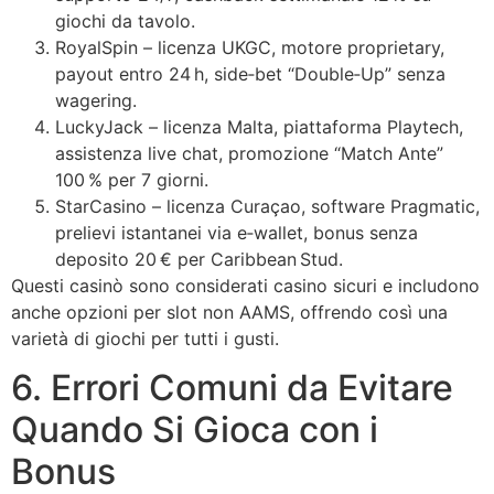
giochi da tavolo.
RoyalSpin – licenza UKGC, motore proprietary,
payout entro 24 h, side‑bet “Double‑Up” senza
wagering.
LuckyJack – licenza Malta, piattaforma Playtech,
assistenza live chat, promozione “Match Ante”
100 % per 7 giorni.
StarCasino – licenza Curaçao, software Pragmatic,
prelievi istantanei via e‑wallet, bonus senza
deposito 20 € per Caribbean Stud.
Questi casinò sono considerati casino sicuri e includono
anche opzioni per slot non AAMS, offrendo così una
varietà di giochi per tutti i gusti.
6. Errori Comuni da Evitare
Quando Si Gioca con i
Bonus