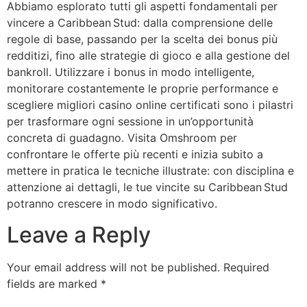
Abbiamo esplorato tutti gli aspetti fondamentali per
vincere a Caribbean Stud: dalla comprensione delle
regole di base, passando per la scelta dei bonus più
redditizi, fino alle strategie di gioco e alla gestione del
bankroll. Utilizzare i bonus in modo intelligente,
monitorare costantemente le proprie performance e
scegliere migliori casino online certificati sono i pilastri
per trasformare ogni sessione in un’opportunità
concreta di guadagno. Visita Omshroom per
confrontare le offerte più recenti e inizia subito a
mettere in pratica le tecniche illustrate: con disciplina e
attenzione ai dettagli, le tue vincite su Caribbean Stud
potranno crescere in modo significativo.
Leave a Reply
Your email address will not be published.
Required
fields are marked
*