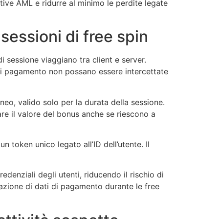
ive AML e ridurre al minimo le perdite legate
 sessioni di free spin
i sessione viaggiano tra client e server.
i di pagamento non possano essere intercettate
eo, valido solo per la durata della sessione.
re il valore del bonus anche se riescono a
 token unico legato all’ID dell’utente. Il
enziali degli utenti, riducendo il rischio di
tazione di dati di pagamento durante le free