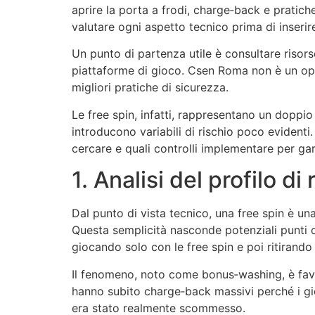
aprire la porta a frodi, charge‑back e pratich
valutare ogni aspetto tecnico prima di inserire
Un punto di partenza utile è consultare riso
piattaforme di gioco. Csen Roma non è un ope
migliori pratiche di sicurezza.
Le free spin, infatti, rappresentano un doppio
introducono variabili di rischio poco evidenti
cercare e quali controlli implementare per gar
1. Analisi del profilo di
Dal punto di vista tecnico, una free spin è un
Questa semplicità nasconde potenziali punti di
giocando solo con le free spin e poi ritirando i
Il fenomeno, noto come bonus‑washing, è favor
hanno subito charge‑back massivi perché i gi
era stato realmente scommesso.