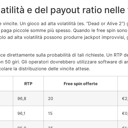
atilità e del payout ratio nelle
lle vincite. Un gioco ad alta volatilità (es. “Dead or Alive 2
”) paga piccole somme più spesso. Quando le free spin sono a
 titolo ad alta volatilità possono produrre jackpot improvvisi
isce direttamente sulla probabilità di tali richieste. Un RTP d
 50 giri. Gli operatori dovrebbero utilizzare software di an
colare la distribuzione delle vincite attese.
RTP
Free spin offerte
96,8
20
€2
96,1
15
€0