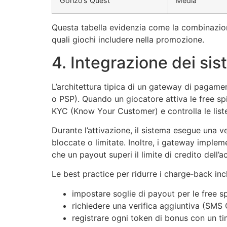
Gonzo’s Quest
Media
Questa tabella evidenzia come la combinazione
quali giochi includere nella promozione.
4. Integrazione dei sis
L’architettura tipica di un gateway di pagamen
o PSP). Quando un giocatore attiva le free spi
KYC (Know Your Customer) e controlla le lis
Durante l’attivazione, il sistema esegue una ve
bloccate o limitate. Inoltre, i gateway implem
che un payout superi il limite di credito dell’a
Le best practice per ridurre i charge‑back in
impostare soglie di payout per le free sp
richiedere una verifica aggiuntiva (SMS 
registrare ogni token di bonus con un ti