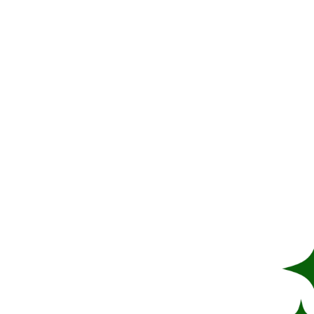
Skip
to
content