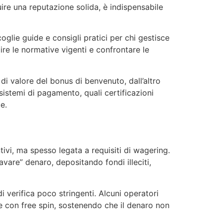
ire una reputazione solida, è indispensabile
coglie guide e consigli pratici per chi gestisce
e le normative vigenti e confrontare le
di valore del bonus di benvenuto, dall’altro
sistemi di pagamento, quali certificazioni
e.
tivi, ma spesso legata a requisiti di wagering.
avare” denaro, depositando fondi illeciti,
verifica poco stringenti. Alcuni operatori
e con free spin, sostenendo che il denaro non