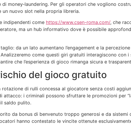
e di money‑laundering. Per gli operatori che vogliono costru
 un nuovo slot nella propria libreria.
rse indipendenti come
https://www.csen-roma.com/
, che rac
ratore, ma un hub informativo dove è possibile approfondir
 taglio: da un lato aumentano l’engagement e la percezione 
. Analizzeremo come questi giri gratuiti interagiscono con i 
antire che l’esperienza di gioco rimanga sicura e trasparent
 rischio del gioco gratuito
a rotazione di rulli concessa al giocatore senza costi aggiun
 attacco: i criminali possono sfruttare le promozioni per “l
l saldo pulito.
ito da bonus di benvenuto troppo generosi e da sistemi di 
ocatori hanno contestato le vincite ottenute esclusivament