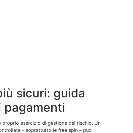
iù sicuri: guida
ei pagamenti
 proprio esercizio di gestione del rischio. Un
ntrollata – soprattutto le free spin – può