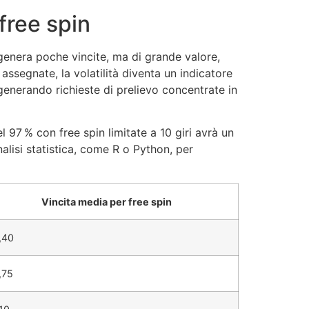
 free spin
”) genera poche vincite, ma di grande valore,
ssegnate, la volatilità diventa un indicatore
, generando richieste di prelievo concentrate in
el 97 % con free spin limitate a 10 giri avrà un
alisi statistica, come R o Python, per
Vincita media per free spin
,40
,75