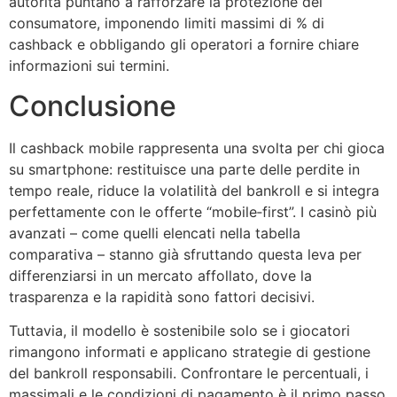
autorità puntano a rafforzare la protezione del
consumatore, imponendo limiti massimi di % di
cashback e obbligando gli operatori a fornire chiare
informazioni sui termini.
Conclusione
Il cashback mobile rappresenta una svolta per chi gioca
su smartphone: restituisce una parte delle perdite in
tempo reale, riduce la volatilità del bankroll e si integra
perfettamente con le offerte “mobile‑first”. I casinò più
avanzati – come quelli elencati nella tabella
comparativa – stanno già sfruttando questa leva per
differenziarsi in un mercato affollato, dove la
trasparenza e la rapidità sono fattori decisivi.
Tuttavia, il modello è sostenibile solo se i giocatori
rimangono informati e applicano strategie di gestione
del bankroll responsabili. Confrontare le percentuali, i
massimali e le condizioni di pagamento è il primo passo