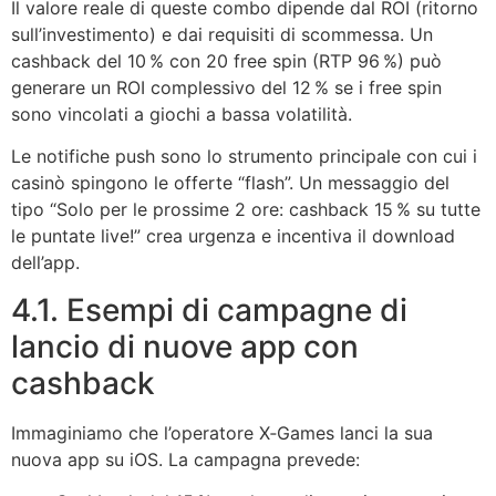
Il valore reale di queste combo dipende dal ROI (ritorno
sull’investimento) e dai requisiti di scommessa. Un
cashback del 10 % con 20 free spin (RTP 96 %) può
generare un ROI complessivo del 12 % se i free spin
sono vincolati a giochi a bassa volatilità.
Le notifiche push sono lo strumento principale con cui i
casinò spingono le offerte “flash”. Un messaggio del
tipo “Solo per le prossime 2 ore: cashback 15 % su tutte
le puntate live!” crea urgenza e incentiva il download
dell’app.
4.1. Esempi di campagne di
lancio di nuove app con
cashback
Immaginiamo che l’operatore X‑Games lanci la sua
nuova app su iOS. La campagna prevede: