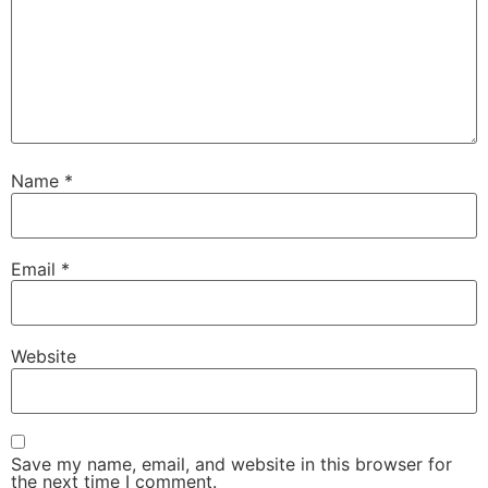
Name
*
Email
*
Website
Save my name, email, and website in this browser for
the next time I comment.