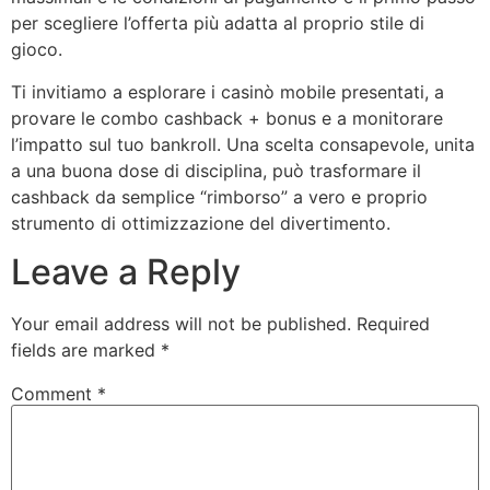
per scegliere l’offerta più adatta al proprio stile di
gioco.
Ti invitiamo a esplorare i casinò mobile presentati, a
provare le combo cashback + bonus e a monitorare
l’impatto sul tuo bankroll. Una scelta consapevole, unita
a una buona dose di disciplina, può trasformare il
cashback da semplice “rimborso” a vero e proprio
strumento di ottimizzazione del divertimento.
Leave a Reply
Your email address will not be published.
Required
fields are marked
*
Comment
*