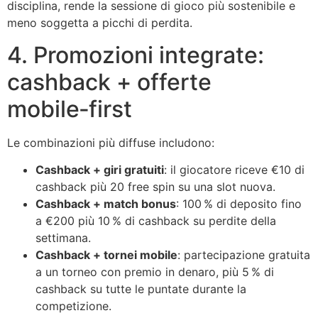
disciplina, rende la sessione di gioco più sostenibile e
meno soggetta a picchi di perdita.
4. Promozioni integrate:
cashback + offerte
mobile‑first
Le combinazioni più diffuse includono:
Cashback + giri gratuiti
: il giocatore riceve €10 di
cashback più 20 free spin su una slot nuova.
Cashback + match bonus
: 100 % di deposito fino
a €200 più 10 % di cashback su perdite della
settimana.
Cashback + tornei mobile
: partecipazione gratuita
a un torneo con premio in denaro, più 5 % di
cashback su tutte le puntate durante la
competizione.