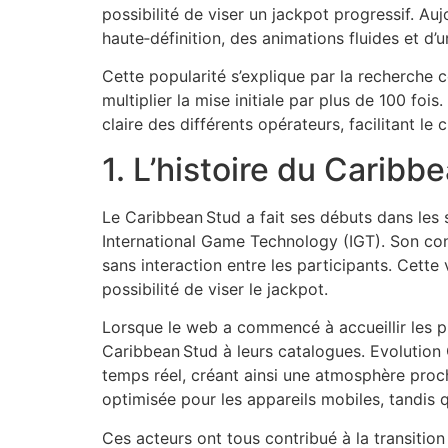
possibilité de viser un jackpot progressif. Auj
haute‑définition, des animations fluides et d’
Cette popularité s’explique par la recherche 
multiplier la mise initiale par plus de 100 fois
claire des différents opérateurs, facilitant le
1. L’histoire du Caribb
Le Caribbean Stud a fait ses débuts dans les 
International Game Technology (IGT). Son conc
sans interaction entre les participants. Cette 
possibilité de viser le jackpot.
Lorsque le web a commencé à accueillir les pr
Caribbean Stud à leurs catalogues. Evolution 
temps réel, créant ainsi une atmosphère pro
optimisée pour les appareils mobiles, tandis 
Ces acteurs ont tous contribué à la transition 