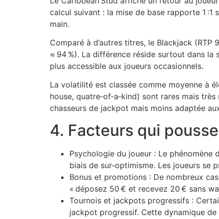
Le Caribbean Stud affiche un retour au joueur
calcul suivant : la mise de base rapporte 1 :1
main.
Comparé à d’autres titres, le Blackjack (RTP 
≈ 94 %). La différence réside surtout dans la
plus accessible aux joueurs occasionnels.
La volatilité est classée comme moyenne à él
house, quatre‑of‑a‑kind) sont rares mais très
chasseurs de jackpot mais moins adaptée aux 
4. Facteurs qui poussen
Psychologie du joueur : Le phénomène de 
biais de sur‑optimisme. Les joueurs se p
Bonus et promotions : De nombreux casin
« déposez 50 € et recevez 20 € sans wage
Tournois et jackpots progressifs : Cert
jackpot progressif. Cette dynamique de c