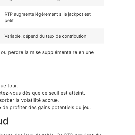
RTP augmente légèrement si le jackpot est
petit
Variable, dépend du taux de contribution
t ou perdre la mise supplémentaire en une
ue tour.
tez‑vous dès que ce seuil est atteint.
orber la volatilité accrue.
 de profiter des gains potentiels du jeu.
ud