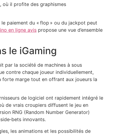
g, où il profite des graphismes
 le paiement du « flop » ou du jackpot peut
ino en ligne avis
propose une vue d’ensemble
ns le iGaming
uit par la société de machines à sous
ue contre chaque joueur individuellement,
 à forte marge tout en offrant aux joueurs la
nisseurs de logiciel ont rapidement intégré le
ù de vrais croupiers diffusent le jeu en
 version RNG (Random Number Generator)
 side‑bets innovants.
les, les animations et les possibilités de