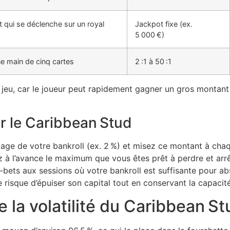
t qui se déclenche sur un royal
Jackpot fixe (ex.
5 000 €)
ne main de cinq cartes
2 :1 à 50 :1
u jeu, car le joueur peut rapidement gagner un gros montan
ur le Caribbean Stud
tage de votre bankroll (ex. 2 %) et misez ce montant à chaq
 à l’avance le maximum que vous êtes prêt à perdre et arrê
‑bets aux sessions où votre bankroll est suffisante pour abs
e risque d’épuiser son capital tout en conservant la capacité
 la volatilité du Caribbean St