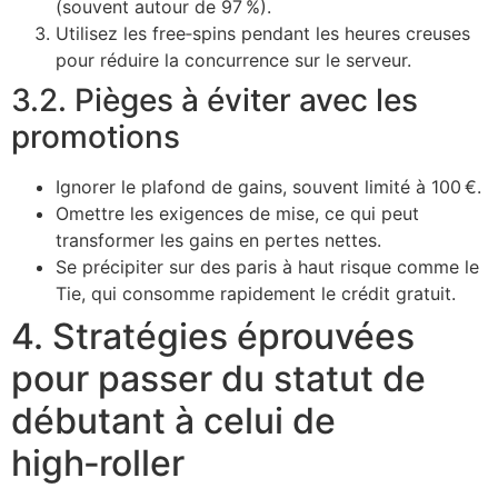
(souvent autour de 97 %).
Utilisez les free‑spins pendant les heures creuses
pour réduire la concurrence sur le serveur.
3.2. Pièges à éviter avec les
promotions
Ignorer le plafond de gains, souvent limité à 100 €.
Omettre les exigences de mise, ce qui peut
transformer les gains en pertes nettes.
Se précipiter sur des paris à haut risque comme le
Tie, qui consomme rapidement le crédit gratuit.
4. Stratégies éprouvées
pour passer du statut de
débutant à celui de
high‑roller