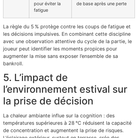
pour éviter la
de base après une perte
fatigue
La règle du 5 % protège contre les coups de fatigue et
les décisions impulsives. En combinant cette discipline
avec une observation attentive du cycle de la partie, le
joueur peut identifier les moments propices pour
augmenter la mise sans exposer l’ensemble de sa
bankroll.
5. L’impact de
l’environnement estival sur
la prise de décision
La chaleur ambiante influe sur la cognition : des
températures supérieures à 28 °C réduisent la capacité
de concentration et augmentent la prise de risques.
L’éclairage extérieur, surtout en terrasse, crée des