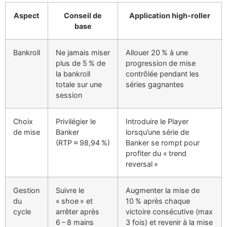
Aspect
Conseil de
Application high‑roller
base
Bankroll
Ne jamais miser
Allouer 20 % à une
plus de 5 % de
progression de mise
la bankroll
contrôlée pendant les
totale sur une
séries gagnantes
session
Choix
Privilégier le
Introduire le Player
de mise
Banker
lorsqu’une série de
(RTP ≈ 98,94 %)
Banker se rompt pour
profiter du « trend
reversal »
Gestion
Suivre le
Augmenter la mise de
du
« shoe » et
10 % après chaque
cycle
arrêter après
victoire consécutive (max
6 – 8 mains
3 fois) et revenir à la mise