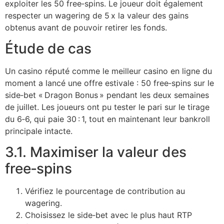
exploiter les 50 free‑spins. Le joueur doit également
respecter un wagering de 5 x la valeur des gains
obtenus avant de pouvoir retirer les fonds.
Étude de cas
Un casino réputé comme le meilleur casino en ligne du
moment a lancé une offre estivale : 50 free‑spins sur le
side‑bet « Dragon Bonus » pendant les deux semaines
de juillet. Les joueurs ont pu tester le pari sur le tirage
du 6‑6, qui paie 30 : 1, tout en maintenant leur bankroll
principale intacte.
3.1. Maximiser la valeur des
free‑spins
Vérifiez le pourcentage de contribution au
wagering.
Choisissez le side‑bet avec le plus haut RTP