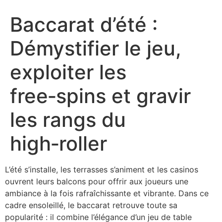
Baccarat d’été :
Démystifier le jeu,
exploiter les
free‑spins et gravir
les rangs du
high‑roller
L’été s’installe, les terrasses s’animent et les casinos
ouvrent leurs balcons pour offrir aux joueurs une
ambiance à la fois rafraîchissante et vibrante. Dans ce
cadre ensoleillé, le baccarat retrouve toute sa
popularité : il combine l’élégance d’un jeu de table